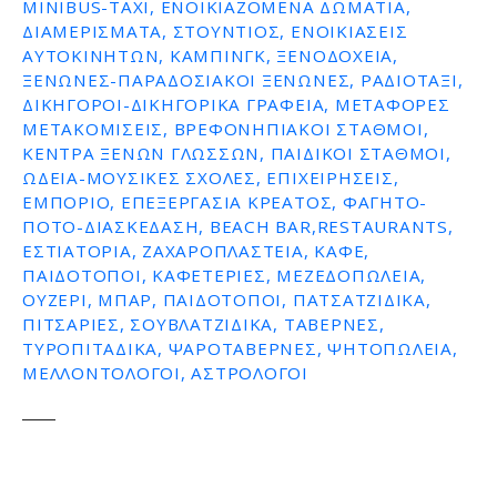
MINIBUS-TAXI, ΕΝΟΙΚΙΑΖΌΜΕΝΑ ΔΩΜΆΤΙΑ,
ΔΙΑΜΕΡΊΣΜΑΤΑ, ΣΤΟΎΝΤΙΟΣ, ΕΝΟΙΚΙΆΣΕΙΣ
ΑΥΤΟΚΙΝΉΤΩΝ, ΚΆΜΠΙΝΓΚ, ΞΕΝΟΔΟΧΕΊΑ,
ΞΕΝΏΝΕΣ-ΠΑΡΑΔΟΣΙΑΚΟΊ ΞΕΝΏΝΕΣ, ΡΑΔΙΟΤΑΞΊ,
ΔΙΚΗΓΌΡΟΙ-ΔΙΚΗΓΟΡΙΚΆ ΓΡΑΦΕΊΑ, ΜΕΤΑΦΟΡΈΣ
ΜΕΤΑΚΟΜΊΣΕΙΣ, ΒΡΕΦΟΝΗΠΙΑΚΟΊ ΣΤΑΘΜΟΊ,
ΚΈΝΤΡΑ ΞΈΝΩΝ ΓΛΩΣΣΏΝ, ΠΑΙΔΙΚΟΊ ΣΤΑΘΜΟΊ,
ΩΔΕΊΑ-ΜΟΥΣΙΚΈΣ ΣΧΟΛΈΣ, ΕΠΙΧΕΙΡΉΣΕΙΣ,
ΕΜΠΌΡΙΟ, ΕΠΕΞΕΡΓΑΣΊΑ ΚΡΈΑΤΟΣ, ΦΑΓΗΤΌ-
ΠΟΤΌ-ΔΙΑΣΚΈΔΑΣΗ, BEACH BAR,RESTAURANTS,
ΕΣΤΙΑΤΌΡΙΑ, ΖΑΧΑΡΟΠΛΑΣΤΕΊΑ, ΚΑΦΈ,
ΠΑΙΔΌΤΟΠΟΙ, ΚΑΦΕΤΈΡΙΕΣ, ΜΕΖΕΔΟΠΩΛΕΊΑ,
ΟΥΖΕΡΊ, ΜΠΑΡ, ΠΑΙΔΌΤΟΠΟΙ, ΠΑΤΣΑΤΖΊΔΙΚΑ,
ΠΙΤΣΑΡΊΕΣ, ΣΟΥΒΛΑΤΖΊΔΙΚΑ, ΤΑΒΈΡΝΕΣ,
ΤΥΡΟΠΙΤΆΔΙΚΑ, ΨΑΡΟΤΑΒΈΡΝΕΣ, ΨΗΤΟΠΩΛΕΊΑ,
ΜΕΛΛΟΝΤΟΛΟΓΟΙ, ΑΣΤΡΟΛΌΓΟΙ