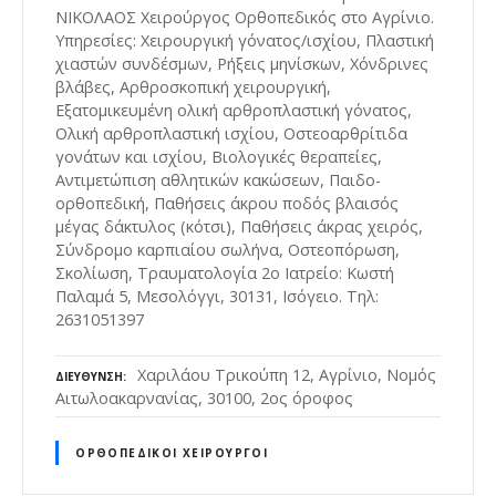
ΝΙΚΟΛΑΟΣ Χειρούργος Ορθοπεδικός στο Αγρίνιο.
Υπηρεσίες: Χειρουργική γόνατος/ισχίου, Πλαστική
χιαστών συνδέσμων, Ρήξεις μηνίσκων, Χόνδρινες
βλάβες, Αρθροσκοπική χειρουργική,
Εξατομικευμένη ολική αρθροπλαστική γόνατος,
Ολική αρθροπλαστική ισχίου, Οστεοαρθρίτιδα
γονάτων και ισχίου, Βιολογικές θεραπείες,
Αντιμετώπιση αθλητικών κακώσεων, Παιδο-
ορθοπεδική, Παθήσεις άκρου ποδός βλαισός
μέγας δάκτυλος (κότσι), Παθήσεις άκρας χειρός,
Σύνδρομο καρπιαίου σωλήνα, Οστεοπόρωση,
Σκολίωση, Τραυματολογία 2ο Ιατρείο: Κωστή
Παλαμά 5, Μεσολόγγι, 30131, Ισόγειο. Τηλ:
2631051397
Χαριλάου Τρικούπη 12, Αγρίνιο, Νομός
ΔΙΕΎΘΥΝΣΗ
Αιτωλοακαρνανίας, 30100, 2ος όροφος
ΟΡΘΟΠΕΔΙΚΟΊ ΧΕΙΡΟΥΡΓΟΊ