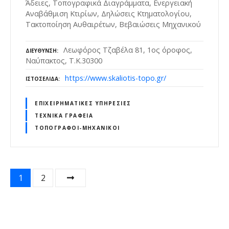
Άδειες, Τοπογραφικά Διαγράμματα, Ενεργειακή
Αναβάθμιση Κτιρίων, Δηλώσεις Κτηματολογίου,
Τακτοποίηση Αυθαιρέτων, Βεβαιώσεις Μηχανικού
Λεωφόρος Τζαβέλα 81, 1ος όροφος,
ΔΙΕΎΘΥΝΣΗ
Ναύπακτος, Τ.Κ.30300
https://www.skaliotis-topo.gr/
ΙΣΤΟΣΕΛΊΔΑ
ΕΠΙΧΕΙΡΗΜΑΤΙΚΈΣ ΥΠΗΡΕΣΊΕΣ
ΤΕΧΝΙΚΆ ΓΡΑΦΕΊΑ
ΤΟΠΟΓΡΆΦΟΙ-ΜΗΧΑΝΙΚΟΊ
Θ
1
2
έ
σ