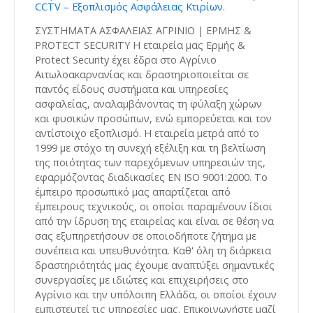
CCTV – Εξοπλισμός Ασφάλειας Κτιρίων.
ΣΥΣΤΗΜΑΤΑ ΑΣΦΑΛΕΙΑΣ ΑΓΡΙΝΙΟ | ΕΡΜΗΣ &
PROTECT SECURITY Η εταιρεία μας Ερμής &
Protect Security έχει έδρα στο Αγρίνιο
Αιτωλοακαρνανίας και δραστηριοποιείται σε
παντός είδους συστήματα και υπηρεσίες
ασφαλείας, αναλαμβάνοντας τη φύλαξη χώρων
και φυσικών προσώπων, ενώ εμπορεύεται και τον
αντίστοιχο εξοπλισμό. Η εταιρεία μετρά από το
1999 με στόχο τη συνεχή εξέλιξη και τη βελτίωση
της ποιότητας των παρεχόμενων υπηρεσιών της,
εφαρμόζοντας διαδικασίες ΕΝ ISO 9001:2000. Το
έμπειρο προσωπικό μας απαρτίζεται από
έμπειρους τεχνικούς, οι οποίοι παραμένουν ίδιοι
από την ίδρυση της εταιρείας και είναι σε θέση να
σας εξυπηρετήσουν σε οποιοδήποτε ζήτημα με
συνέπεια και υπευθυνότητα. Καθ' όλη τη διάρκεια
δραστηριότητάς μας έχουμε αναπτύξει σημαντικές
συνεργασίες με ιδιώτες και επιχειρήσεις στο
Αγρίνιο και την υπόλοιπη Ελλάδα, οι οποίοι έχουν
εμπιστευτεί τις υπηρεσίες μας. Επικοινωνήστε μαζί