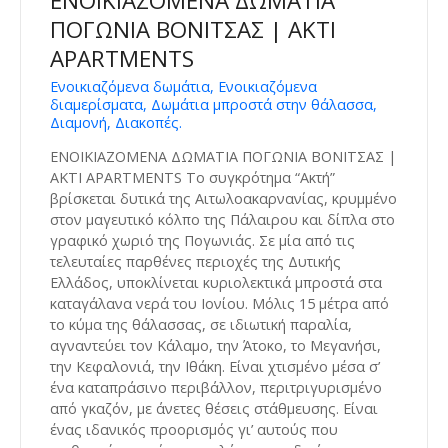
ΕΝΟΙΚΙΑΖΟΜΕΝΑ ΔΩΜΑΤΙΑ
ΠΟΓΩΝΙΑ ΒΟΝΙΤΣΑΣ | AKTI
APARTMENTS
Ενοικιαζόμενα δωμάτια, Ενοικιαζόμενα
διαμερίσματα, Δωμάτια μπροστά στην θάλασσα,
Διαμονή, Διακοπές.
ΕΝΟΙΚΙΑΖΟΜΕΝΑ ΔΩΜΑΤΙΑ ΠΟΓΩΝΙΑ ΒΟΝΙΤΣΑΣ |
AKTI APARTMENTS Το συγκρότημα “Ακτή”
βρίσκεται δυτικά της Αιτωλοακαρνανίας, κρυμμένο
στον μαγευτικό κόλπο της Πάλαιρου και δίπλα στο
γραφικό χωριό της Πογωνιάς. Σε μία από τις
τελευταίες παρθένες περιοχές της Δυτικής
Ελλάδος, υποκλίνεται κυριολεκτικά μπροστά στα
καταγάλανα νερά του Ιονίου. Μόλις 15 μέτρα από
το κύμα της θάλασσας, σε ιδιωτική παραλία,
αγναντεύει τον Κάλαμο, την Άτοκο, το Μεγανήσι,
την Κεφαλονιά, την Ιθάκη. Είναι χτισμένο μέσα σ’
ένα καταπράσινο περιβάλλον, περιτριγυρισμένο
από γκαζόν, με άνετες θέσεις στάθμευσης. Είναι
ένας ιδανικός προορισμός γι’ αυτούς που