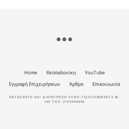
ε
ι
ς
π
λ
ο
Home
Θεσσαλονίκη
YouTube
ή
Εγγραφή Επιχειρήσεων
Άρθρα
Επικοινωνία
γ
ΚΑΤΑΣΚΕΥΉ ΚΑΙ ΔΙΑΧΕΊΡΗΣΗ EURO-TELECOMMERCE M.
η
IKE ΤΗΛ: 2102208466
σ
η