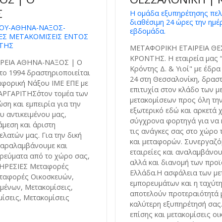
Σ
Η ομάδα εξυπηρέτησης πελ
διαθέσιμη 24 ώρες την ημέ
ΟΥ-ΑΘΗΝΑ-ΝΑΞΟΣ-
εβδομάδα.
Σ ΜΕΤΑΚΟΜΙΣΕΙΣ ΕΝΤΟΣ
ΙΤΗΣ
ΜΕΤΑΦΟΡΙΚΗ ΕΤΑΙΡΕΙΑ ΘΕ
ΚΡΟΝΤΗΣ. Η εταιρεία μας 
ΡΕΙΑ ΑΘΗΝΑ-ΝΑΞΟΣ | Ο
Κρόντης Δ. & Υιοί" με έδρ
ο 1994 δραστηριοποιείται
24 στη Θεσσαλονίκη, δραστ
ταφορική Nάξου ΙΜΕ ΕΠΕ με
επιτυχία στον κλάδο των 
ΜΑΡΓΑΡΙΤΗΣ΄στον τομέα των
μετακομίσεων προς όλη την
ση και εμπειρία για την
εξωτερικό εδώ και αρκετά 
υ αντικειμένου μας,
σύγχρονα φορτηγά για να
μεση και άριστη
τις ανάγκες σας στο χώρο 
λατών μας. Για την δική
και μεταφορών. Συνεργαζό
παραλαμβάνουμε και
εταιρείες και αναλαμβάνο
ρεύματα από το χώρο σας,
αλλά και διανομή των προϊ
ΠΗΡΕΣΙΕΣ Μεταφορές
Ελλάδα.Η ασφάλεια των μ
ταφορές Οικοσκευών,
εμπορευμάτων και η ταχύτ
μένων, Μετακομίσεις,
αποτελούν προτεραιότητά μ
μίσεις, Μετακομίσεις
καλύτερη εξυπηρέτησή σας
επίσης και μετακομίσεις ο