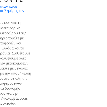
ατών είναι
ρα 7 ημέρες την
ΣΣΑΛΟΝΙΚΗ |
“Μεταφορική
α Θεοδώρου Γαζή
ηριοποιείτε με
μεταφορών και
 Ελλάδα και το
χρόνια. Διαθέτουμε
 καλύψουμε όλες
των μετακομίσεων
μαστε με μεγάλες
υμε την αποθήκευση
όντων σε όλη την
εταφερόμενων
ητα διανομής
ας για την
. Αναλαμβάνουμε
ικοσκευών,