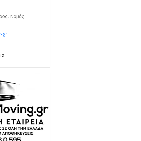
ύρος, Νομός
s.gr
ΙΣ