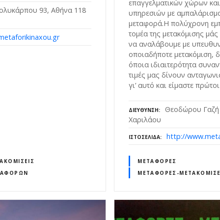
επαγγελματικών χώρων κα
ολυκάρπου 93, Αθήνα 118
υπηρεσιών με αμπαλάρισμα
μεταφορά.Η πολύχρονη εμπ
τομέα της μετακόμισης μάς
/metaforikinaxou.gr
να αναλάβουμε με υπευθυ
οποιαδήποτε μετακόμιση, δ
όποια ιδιαιτερότητα συναν
τιμές μας δίνουν ανταγωνι
γι’ αυτό και είμαστε πρώτοι
Θεοδώρου Γαζή 
ΔΙΕΎΘΥΝΣΗ
Χαριλάου
http://www.metaf
ΙΣΤΟΣΕΛΊΔΑ
ΑΚΟΜΊΣΕΙΣ
ΜΕΤΑΦΟΡΈΣ
ΤΑΦΟΡΏΝ
ΜΕΤΑΦΟΡΈΣ-ΜΕΤΑΚΟΜΊΣΕ