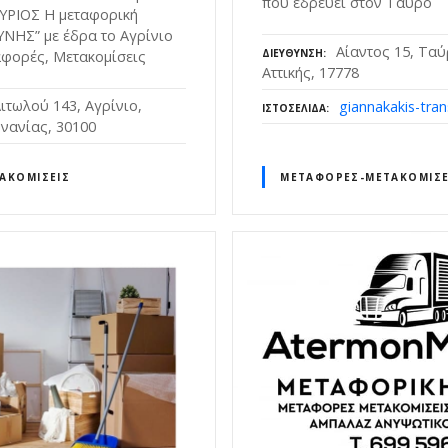
που εδρεύει στον Ταύρο
ΡΙΟΣ Η μεταφορική
ΝΗΣ” με έδρα το Αγρίνιο
Αίαντος 15, Τα
ΔΙΕΎΘΥΝΣΗ
αφορές, Μετακομίσεις
Αττικής, 17778
ιτωλού 143, Αγρίνιο,
giannakakis-tran
ΙΣΤΟΣΕΛΊΔΑ
νανίας, 30100
ΑΚΟΜΊΣΕΙΣ
ΜΕΤΑΦΟΡΈΣ-ΜΕΤΑΚΟΜΊΣΕ