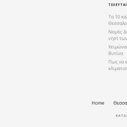
ΤΕΛΕΥΤΑ
Τα 10 κα
Θεσσαλο
Νομός Δ
νησί τω
Χειμώνας
Βυτίνα
Πως να κ
κλιματισ
Home
Θεσσα
ΚΑΤΑ