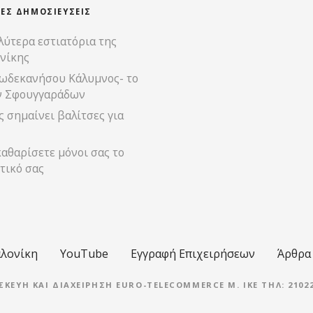
ΊΕΣ ΔΗΜΟΣΙΕΎΣΕΙΣ
λύτερα εστιατόρια της
νίκης
ωδεκανήσου Κάλυμνος- το
ν Σφουγγαράδων
 σημαίνει βαλίτσες για
αθαρίσετε μόνοι σας το
τικό σας
λονίκη
YouTube
Εγγραφή Επιχειρήσεων
Άρθρα
ΣΚΕΥΉ ΚΑΙ ΔΙΑΧΕΊΡΗΣΗ EURO-TELECOMMERCE M. IKE ΤΗΛ: 21022