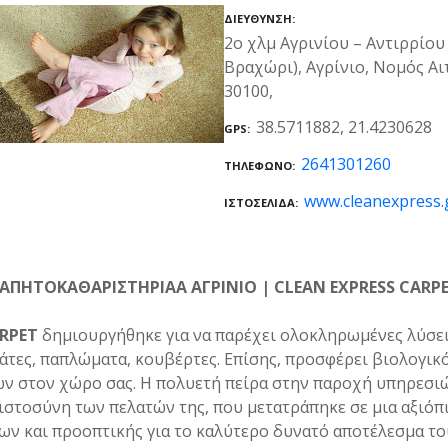
ΔΙΕΎΘΥΝΣΗ
2ο χλμ Αγρινίου – Αντιρρίου
Βραχώρι), Αγρίνιο, Νομός Α
30100,
38.5711882, 21.4230628
GPS
2641301260
ΤΗΛΈΦΩΝΟ
www.cleanexpress.
ΙΣΤΟΣΕΛΊΔΑ
ΑΠΗΤΟΚΑΘΑΡΙΣΤΗΡΙΑΑ ΑΓΡΙΝΙΟ | CLEAN EXPRESS CARP
RPET
δημιουργήθηκε για να παρέχει ολοκληρωμένες λύσει
κάτες, παπλώματα, κουβέρτες. Επίσης, προσφέρει βιολογικ
ών στον χώρο σας. Η πολυετή πείρα στην παροχή υπηρεσι
ιστοσύνη των πελατών της, που μετατράπηκε σε μια αξιόπι
ν και προοπτικής για το καλύτερο δυνατό αποτέλεσμα το