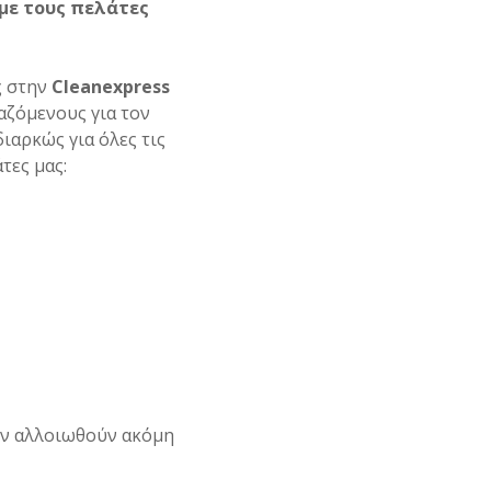
 με τους πελάτες
ς στην
Cleanexpress
αζόμενους για τον
αρκώς για όλες τις
τες μας:
μην αλλοιωθούν ακόμη