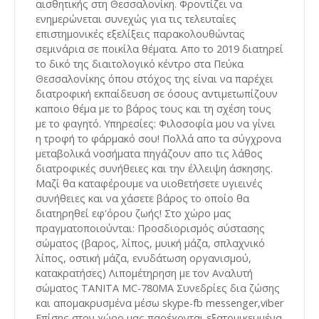
αισθητικής στη Θεσσαλονίκη. Φροντίζει να
ενημερώνεται συνεχώς για τις τελευταίες
επιστημονικές εξελίξεις παρακολουθώντας
σεμινάρια σε ποικίλα θέματα. Απο το 2019 διατηρεί
το δικό της διαιτολογικό κέντρο στα Πεύκα
Θεσσαλονίκης όπου στόχος της είναι να παρέχει
διατροφική εκπαίδευση σε όσους αντιμετωπίζουν
καποιο θέμα με το βάρος τους και τη σχέση τους
με το φαγητό. Υπηρεσίες: Φιλοσοφία μου να γίνει
η τροφή το φάρμακό σου! Πολλά απο τα σύγχρονα
μεταβολικά νοσήματα πηγάζουν απο τις λάθος
διατροφικές συνήθειες και την έλλειψη άσκησης.
Μαζί θα καταφέρουμε να υιοθετήσετε υγιεινές
συνήθειες και να χάσετε βάρος το οποίο θα
διατηρηθεί εφ'όρου ζωής! Στο χώρο μας
πραγματοποιούνται: Προσδιορισμός σύστασης
σώματος (βαρος, λίπος, μυική μάζα, σπλαχνικό
λίπος, οστική μάζα, ενυδάτωση οργανισμού,
κατακρατήσες) Λιπομέτηρηση με τον Αναλυτή
σώματος ΤΑΝΙΤΑ MC-780MA Συνεδρίες δια ζώσης
και απομακρυσμένα μέσω skype-fb messenger,viber
Επίσης στον χώρο μας παρέχονται εξατομικευμένα