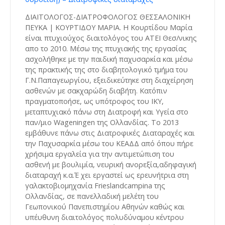
ΔΙΑΙΤΟΛΟΓΟΣ-ΔΙΑΤΡΟΦΟΛΟΓΟΣ ΘΕΣΣΑΛΟΝΙΚΗ
ΠΕΥΚΑ | ΚΟΥΡΤΙΔΟΥ ΜΑΡΙΑ. H Κουρτίδου Μαρία
είναι πτυχιούχος διαιτολόγος του ΑΤΕΙ Θεσ/νικης
απο το 2010. Μέσω της πτυχιακής της εργασίας
ασχολήθηκε με την παιδική παχυσαρκία και μέσω
της πρακτικής της στο διαβητολογικό τμήμα του
Γ.Ν.Παπαγεωργίου, εξειδικεύτηκε στη διαχείρηση
ασθενών με σακχαρώδη διαβήτη. Κατόπιν
πραγματοποήσε, ως υπότροφος του ΙΚΥ,
μεταπτυχιακό πάνω στη Διατροφή και Υγεία στο
παν/μιο Wageningen της Ολλανδίας. Το 2013
εμβάθυνε πάνω στις Διατροφικές Διαταραχές και
την Παχυσαρκία μέσω του ΚΕΑΔΔ από όπου πήρε
χρήσιμα εργαλεία για την αντιμετώπιση του
ασθενή με βουλιμία, νευρική ανορεξία,αδηφαγική
διαταραχή κ.α.Έ χει εργαστεί ως ερευνήτρια στη
γαλακτοβιομηχανία Frieslandcampina της
Ολλανδίας, σε πανελλαδική μελέτη του
Γεωπονικού Πανεπιστημίου Αθηνών καθώς και
υπέυθυνη διαιτολόγος πολυδύναμου κέντρου