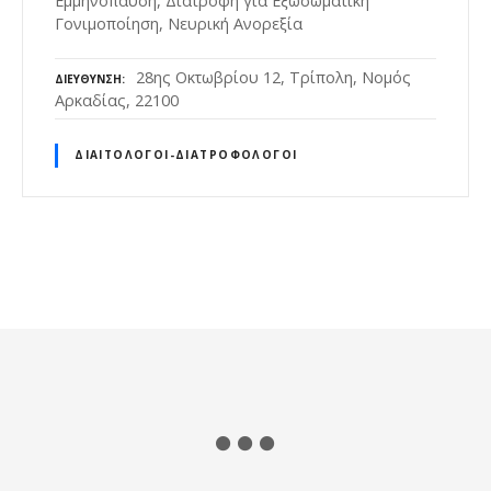
Εμμηνόπαυση, Διατροφή για Εξωσωματική
Γονιμοποίηση, Νευρική Ανορεξία
28ης Οκτωβρίου 12, Τρίπολη, Νομός
ΔΙΕΎΘΥΝΣΗ
Αρκαδίας, 22100
ΔΙΑΙΤΟΛΌΓΟΙ-ΔΙΑΤΡΟΦΟΛΌΓΟΙ
Θ
έ
σ
ε
ι
ς