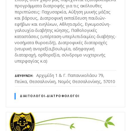
προγράμματα διατροφής για τις ακόλουθες
περιπτώσεις: Παχυσαρκία, Αύξηση μυικής μάζας
και βάρους, Διατροφική εκπαίδευση παιδιών-
εφήβων και ενηλίκων, Αθλητισμός, Εγκυμοσύνη-
γαλουχία-διαβήτης κύησης, Παθολογικές
καταστάσεις (υπέρταση-υπερλιπιδαιμίες-διαβήτης-
νοσήματα θυροειδή), Διατροφικές διαταραχές
(νευρική ανορεξία,βουλιμία, αδηφαγική
διαταραχή, ορθορεξία, σύνδρομο νυχτερινής
υπερφαγίας κ.α)
Αρχιμίδη 1 & Γ. Παπανικολάου 79,
ΔΙΕΎΘΥΝΣΗ
Πεύκα, Θεσσαλονίκη, Νομός Θεσσαλονίκης, 57010
ΔΙΑΙΤΟΛΌΓΟΙ-ΔΙΑΤΡΟΦΟΛΌΓΟΙ