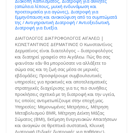
Διακοπή Καπνίσματος, Διατροφή για αθλητές
(απώλεια λίπους, μυϊκή ενδυνάμωση και
προετοιμασία για αγώνες), Διατροφή για
Εμμηνόπαυση και ανακούφιση από τα συμπτώματά
της / Αντιγηραντική Διατροφή / Αντιοξειδωτική,
Διατροφή για Ευεξία.
ΔΙΑΙΤΟΛΟΓΟΣ ΔΙΑΤΡΟΦΟΛΟΓΟΣ ΑΙΓΑΛΕΩ |
ΚΩΝΣΤΑΝΤΙΝΟΣ ΔΕΡΜΑΤΙΝΟΣ Ο Κωνσταντίνος
Δερματίνος είναι διαιτολόγος – διατροφολόγος
και διατηρεί γραφείο στο Αιγάλεω. Πώς θα σας
φαινόταν εάν θα μπορούσατε να αλλάξετε το
σώμα σας και τη ζωή σας μέσα σε μερικές
εβδομάδες; Προσφέρουμε συμβουλευτικές
υπηρεσίες για πρακτικές και αποτελεσματικές
στρατηγικές διαχείρισης για τις πιο συνήθεις
προκλήσεις σχετικά με τη διατροφή και την υγεία,
τις οποίες αντιμετωπίζουμε στην εποχή μας.
Υπηρεσίες: Μεμονωμένες Μετρήσεις, Μέτρηση
Μεταβολισμού BMR, Μέτρηση Δείκτη Μάζας
Σώματος (BMI), Εκτίμηση Ενεργειακών Απαιτήσεων
και αναγκών σε θρεπτικά συστατικά, Κλινική
Διατροφή (Ειδικές διατροφές για παθήσεις),