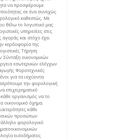
τητα να προσφέρουμε
ποιότητας σε ένα συνεχώς
ρολογικό καθεστώς. Με
ου θέλω το λογιστικό μας
ογιστικές υπηρεσίες στις
ς αγοράς και στόχο έχει
την κερδοφορία της
Λογιστικές Τήρηση
ν Σύνταξη οικονομικών
έργεια εσωτερικών ελέγχων
γωγής Φοροτεχνικές
νοι για τα ισχύοντα
τατρέπουμε την φορολογική
α επιχειρηματικό
 κάθε οργανισμός να το
να οικονομικό όχημα.
ιαιτερότητες κάθε
φυσικών προσώπων
ατάλληλο φορολογικό
ηματοοικονομικών
λογία εισοδήματος