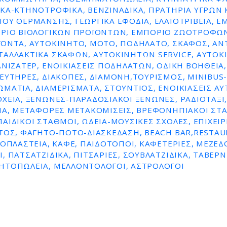
ΚΆ-ΚΤΗΝΟΤΡΟΦΙΚΆ, ΒΕΝΖΙΝΑΔΙΚΑ, ΠΡΑΤΗΡΙΑ ΥΓΡΩΝ 
ΟΥ ΘΕΡΜΑΝΣΗΣ, ΓΕΩΡΓΙΚΆ ΕΦΌΔΙΑ, ΕΛΑΙΟΤΡΙΒΕΊΑ, Ε
ΌΡΙΟ ΒΙΟΛΟΓΙΚΏΝ ΠΡΟΪΌΝΤΩΝ, ΕΜΠΌΡΙΟ ΖΩΟΤΡΟΦΏΝ
ΪΌΝΤΑ, ΑΥΤΟΚΊΝΗΤΟ, ΜΌΤΟ, ΠΟΔΉΛΑΤΟ, ΣΚΆΦΟΣ, ΑΝ
ΤΑΛΛΑΚΤΙΚΆ ΣΚΑΦΏΝ, ΑΥΤΟΚΙΝΉΤΩΝ SERVICE, ΑΥΤΟ
ΑΝΙΖΑΤΈΡ, ΕΝΟΙΚΙΆΣΕΙΣ ΠΟΔΗΛΆΤΩΝ, ΟΔΙΚΉ ΒΟΉΘΕΙΑ, 
ΕΥΤΉΡΕΣ, ΔΙΑΚΟΠΈΣ, ΔΙΑΜΟΝΉ,ΤΟΥΡΙΣΜΌΣ, MINIBUS-
ΜΆΤΙΑ, ΔΙΑΜΕΡΊΣΜΑΤΑ, ΣΤΟΎΝΤΙΟΣ, ΕΝΟΙΚΙΆΣΕΙΣ Α
ΧΕΊΑ, ΞΕΝΏΝΕΣ-ΠΑΡΑΔΟΣΙΑΚΟΊ ΞΕΝΏΝΕΣ, ΡΑΔΙΟΤΑΞΊ,
ΊΑ, ΜΕΤΑΦΟΡΈΣ ΜΕΤΑΚΟΜΊΣΕΙΣ, ΒΡΕΦΟΝΗΠΙΑΚΟΊ ΣΤ
ΑΙΔΙΚΟΊ ΣΤΑΘΜΟΊ, ΩΔΕΊΑ-ΜΟΥΣΙΚΈΣ ΣΧΟΛΈΣ, ΕΠΙΧΕΙΡ
ΤΟΣ, ΦΑΓΗΤΌ-ΠΟΤΌ-ΔΙΑΣΚΈΔΑΣΗ, BEACH BAR,RESTAU
ΡΟΠΛΑΣΤΕΊΑ, ΚΑΦΈ, ΠΑΙΔΌΤΟΠΟΙ, ΚΑΦΕΤΈΡΙΕΣ, ΜΕΖΕΔΟ
, ΠΑΤΣΑΤΖΊΔΙΚΑ, ΠΙΤΣΑΡΊΕΣ, ΣΟΥΒΛΑΤΖΊΔΙΚΑ, ΤΑΒΈΡΝ
ΗΤΟΠΩΛΕΊΑ, ΜΕΛΛΟΝΤΟΛΟΓΟΙ, ΑΣΤΡΟΛΌΓΟΙ