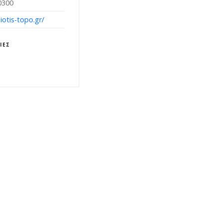
0300
iotis-topo.gr/
ΊΕΣ