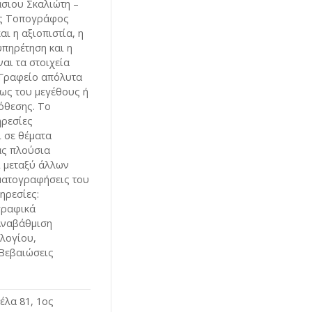
άσιου Σκαλιώτη –
ς Τοπογράφος
ι η αξιοπιστία, η
υπηρέτηση και η
αι τα στοιχεία
 Γραφείο απόλυτα
τως του μεγέθους ή
όθεσης. Το
ηρεσίες
 σε θέματα
ας πλούσια
ι μεταξύ άλλων
ηματογραφήσεις του
ηρεσίες:
γραφικά
Αναβάθμιση
λογίου,
Βεβαιώσεις
λα 81, 1ος