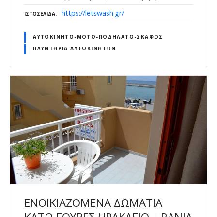
https://letswash.gr/
ΙΣΤΟΣΕΛΊΔΑ
ΑΥΤΟΚΊΝΗΤΟ-ΜΌΤΟ-ΠΟΔΉΛΑΤΟ-ΣΚΆΦΟΣ
ΠΛΥΝΤΉΡΙΑ ΑΥΤΟΚΙΝΉΤΩΝ
ΕΝΟΙΚΙΑΖΟΜΕΝΑ ΔΩΜΑΤΙΑ
ΚΑΤΩ ΓΟΥΒΕΣ ΗΡΑΚΛΕΙΟ | RANIA