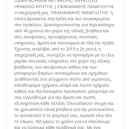
ΟΔΙΚΗ ΒΟΗΘΕΙΑ ΜΕΤΑΦΟΡΕΣ ΑΝΥΨΩΣΕΙΣ
ΗΡΑΚΛΕΙΟ ΚΡΗΤΗΣ | ΣΦΑΚΙΑΝΑΚΗΣ ΠΑΝΑΓΙΩΤΗΣ
Η επιχείρησή μας “ΣΦΑΚΙΑΝΑΚΗΣ ΠΑΝΑΓΙΩΤΗΣ” η
οποία βρίσκεται στη Κρήτη και πιο συγκεκριμένα
στο Ηράκλειο, δραστηριοποιείται για περισσότερα
από 40 χρόνια στο χώρο της οδικής βοήθεια και
στις ανυψώσεις, προσφέροντας ποιοτικές
υπηρεσίες, άμεσα και οικονομικά σε όλη την Κρήτη.
Έχοντας αναλάβει από το 2015 η 2η γενιά, η
επιχείρησή μας, συνεχίζει να προσφέρει με το ίδιο
μεράκι ποιοτικές υπηρεσίες στο χώρο της οδικής
βοήθειας, των ανυψώσεων καθώς και των
μεταφορών βαρέων αντικειμένων και οχημάτων.
Διαθέτοντας ένα σύγχρονο στόλο από γερανούς,
καλαθοφόρα οχήματα, κλάρκ και λοιπά οχήματα
καθώς και εξειδικευμένο προσωπικό, μπορούμε να
σας εγγυηθούμε για την άμεση και σωστή
εξυπηρέτηση κάθε πελάτη. Οποιαδήποτε στιγμή και
αν χρειαστείτε οδική βοήθεια για την μοτοσυκλέτα,
το αυτοκίνητο ή το φορτηγό σας, είμαστε εδώ όλο
το 24ωρο, 365 μέρες το χρόνο για να σπεύσουμε
και να λύσουμε κάθε πρόβλημά σας. Με ένα