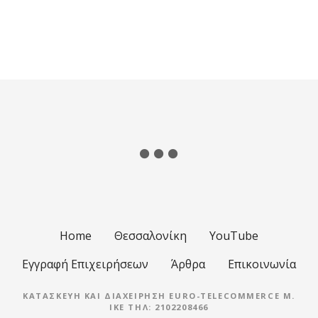
έ
σ
ε
ι
ς
π
λ
ο
Home
Θεσσαλονίκη
YouTube
ή
Εγγραφή Επιχειρήσεων
Άρθρα
Επικοινωνία
γ
ΚΑΤΑΣΚΕΥΉ ΚΑΙ ΔΙΑΧΕΊΡΗΣΗ EURO-TELECOMMERCE M.
η
IKE ΤΗΛ: 2102208466