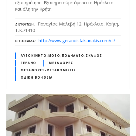
εξυπηρέτηση. Εξυπηρετούμε άμεσα το Ηράκλειο
και όλη την Κρήτη.
Παναγίας Μαλεβή 12, Ηράκλειο, Κρήτη,
ΔΙΕΎΘΥΝΣΗ
Τ.Κ.71410
http://www.geranoisfakianakis.com/el/
ΙΣΤΟΣΕΛΊΔΑ
ΑΥΤΟΚΊΝΗΤΟ-ΜΌΤΟ-ΠΟΔΉΛΑΤΟ-ΣΚΆΦΟΣ
ΓΕΡΑΝΟΊ
ΜΕΤΑΦΟΡΈΣ
ΜΕΤΑΦΟΡΈΣ-ΜΕΤΑΚΟΜΊΣΕΙΣ
ΟΔΙΚΉ ΒΟΉΘΕΙΑ