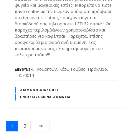
ψυγεία και μαγειρικές εστίες. Mπορείτε να είστε
πάντα online με την δωρεάν ασύρματη πρόσβαση
στο ίντερνετ κι επίσης παρέχονται για τη
διασκέδασή σας τηλεοράσεις LED 32 ιντσών. Οι
παροχές περιλαμβάνουν χρηματοκιβώτια και
βραστήρες για καφέ/τσάι. Παρέχεται επίσης
οροφοκομία μία φορά ανά διαμονή. Σας
περιμένουμε να σας εξυπηρετήσουμε με τον
καλύτερο τρόπο!!!
Κουρητών, Κάτω Γούβες, Ηράκλειο,
ΔΙΕΎΘΥΝΣΗ
Τ.Κ.70014
ΔΙΑΜΟΝΉ-ΔΙΑΚΟΠΈΣ
ΕΝΟΙΚΙΑΖΌΜΕΝΑ ΔΩΜΆΤΙΑ
Θ
1
2