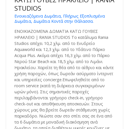
STUDIOS
Ενοικιαζόμενα Δωμάτια, Πλήρως Εξοπλισμένα
Δωμάτια, Δωμάτια Κοντά στην Θάλασσα.
ΕΝΟΙΚΙΑΖΟΜΕΝΑ ΔΩΜΑΤΙΑ ΚΑΤΩ ΓΟΥΒΕΣ
ΗΡΑΚΛΕΙΟ | RANIA STUDIOS Το κατάλυμα Rania
Studios απέχει 10,2 χλμ. από το Ενυδρείο
Aquaworld και 12,3 χλμ. από το Υδάτινο Πάρκο
Acqua Plus. Ακόμα απέχει 16,3 χλμ. από το Πάρκο
Νερού Star Beach και 18,5 χλμ. από το Λιμάνι
Ηρακλείου. Χαρείτε τη θέα από το αίθριο και κάντε
χρήση παροχών, όπως δωρεάν ασύρματο ίντερνετ
και υπηρεσίες concierge.Επωφεληθείτε από το
room service (κατά τη διάρκεια συγκεκριμένων
ωρών μόνο). Στις σημαντικές παροχές
περιλαμβάνονται γρήγορο check-in, γρήγορο
check-out και αποθήκευση αποσκευών. Στους
χώρους μας θα βρείτε δωρεάν στάθμευση χωρίς
παρκαδόρο. Νιώστε σαν στο σπίτι σας σε ένα από
τα 6 δωμάτια με μοναδική διακόσμηση ανά
δωμάτιο, τα οποία διαθέτουν μικρές κουζίνες με