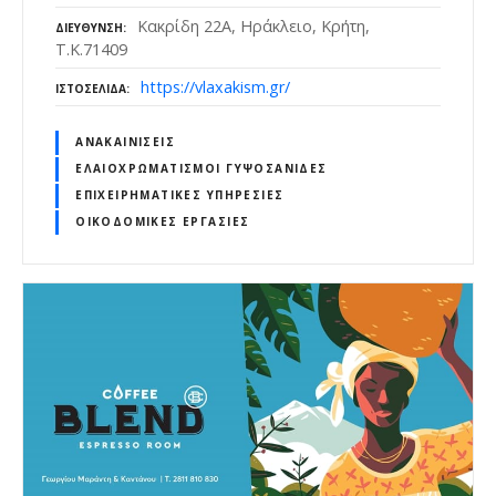
Κακρίδη 22Α, Ηράκλειο, Κρήτη,
ΔΙΕΎΘΥΝΣΗ
Τ.Κ.71409
https://vlaxakism.gr/
ΙΣΤΟΣΕΛΊΔΑ
ΑΝΑΚΑΙΝΊΣΕΙΣ
ΕΛΑΙΟΧΡΩΜΑΤΙΣΜΟΊ ΓΥΨΟΣΑΝΊΔΕΣ
ΕΠΙΧΕΙΡΗΜΑΤΙΚΈΣ ΥΠΗΡΕΣΊΕΣ
ΟΙΚΟΔΟΜΙΚΈΣ ΕΡΓΑΣΊΕΣ