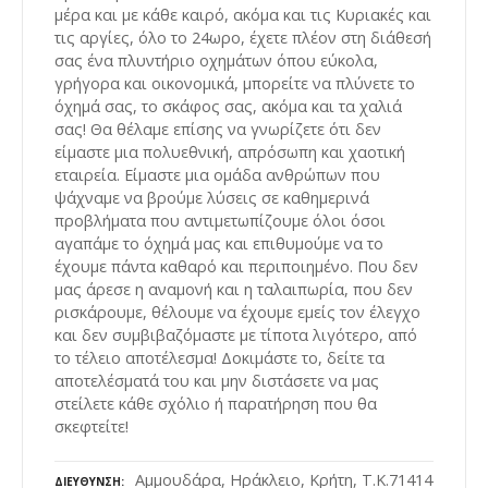
μέρα και με κάθε καιρό, ακόμα και τις Κυριακές και
τις αργίες, όλο το 24ωρο, έχετε πλέον στη διάθεσή
σας ένα πλυντήριο οχημάτων όπου εύκολα,
γρήγορα και οικονομικά, μπορείτε να πλύνετε το
όχημά σας, το σκάφος σας, ακόμα και τα χαλιά
σας! Θα θέλαμε επίσης να γνωρίζετε ότι δεν
είμαστε μια πολυεθνική, απρόσωπη και χαοτική
εταιρεία. Είμαστε μια ομάδα ανθρώπων που
ψάχναμε να βρούμε λύσεις σε καθημερινά
προβλήματα που αντιμετωπίζουμε όλοι όσοι
αγαπάμε το όχημά μας και επιθυμούμε να το
έχουμε πάντα καθαρό και περιποιημένο. Που δεν
μας άρεσε η αναμονή και η ταλαιπωρία, που δεν
ρισκάρουμε, θέλουμε να έχουμε εμείς τον έλεγχο
και δεν συμβιβαζόμαστε με τίποτα λιγότερο, από
το τέλειο αποτέλεσμα! Δοκιμάστε το, δείτε τα
αποτελέσματά του και μην διστάσετε να μας
στείλετε κάθε σχόλιο ή παρατήρηση που θα
σκεφτείτε!
Αμμουδάρα, Ηράκλειο, Κρήτη, Τ.Κ.71414
ΔΙΕΎΘΥΝΣΗ