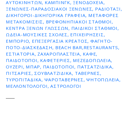
ΑΥΤΟΚΙΝΉΤΩΝ, ΚΆΜΠΙΝΓΚ, ΞΕΝΟΔΟΧΕΊΑ,
ΞΕΝΏΝΕΣ-ΠΑΡΑΔΟΣΙΑΚΟΊ ΞΕΝΏΝΕΣ, ΡΑΔΙΟΤΑΞΊ,
ΔΙΚΗΓΌΡΟΙ-ΔΙΚΗΓΟΡΙΚΆ ΓΡΑΦΕΊΑ, ΜΕΤΑΦΟΡΈΣ
ΜΕΤΑΚΟΜΊΣΕΙΣ, ΒΡΕΦΟΝΗΠΙΑΚΟΊ ΣΤΑΘΜΟΊ,
ΚΈΝΤΡΑ ΞΈΝΩΝ ΓΛΩΣΣΏΝ, ΠΑΙΔΙΚΟΊ ΣΤΑΘΜΟΊ,
ΩΔΕΊΑ-ΜΟΥΣΙΚΈΣ ΣΧΟΛΈΣ, ΕΠΙΧΕΙΡΉΣΕΙΣ,
ΕΜΠΌΡΙΟ, ΕΠΕΞΕΡΓΑΣΊΑ ΚΡΈΑΤΟΣ, ΦΑΓΗΤΌ-
ΠΟΤΌ-ΔΙΑΣΚΈΔΑΣΗ, BEACH BAR,RESTAURANTS,
ΕΣΤΙΑΤΌΡΙΑ, ΖΑΧΑΡΟΠΛΑΣΤΕΊΑ, ΚΑΦΈ,
ΠΑΙΔΌΤΟΠΟΙ, ΚΑΦΕΤΈΡΙΕΣ, ΜΕΖΕΔΟΠΩΛΕΊΑ,
ΟΥΖΕΡΊ, ΜΠΑΡ, ΠΑΙΔΌΤΟΠΟΙ, ΠΑΤΣΑΤΖΊΔΙΚΑ,
ΠΙΤΣΑΡΊΕΣ, ΣΟΥΒΛΑΤΖΊΔΙΚΑ, ΤΑΒΈΡΝΕΣ,
ΤΥΡΟΠΙΤΆΔΙΚΑ, ΨΑΡΟΤΑΒΈΡΝΕΣ, ΨΗΤΟΠΩΛΕΊΑ,
ΜΕΛΛΟΝΤΟΛΟΓΟΙ, ΑΣΤΡΟΛΌΓΟΙ