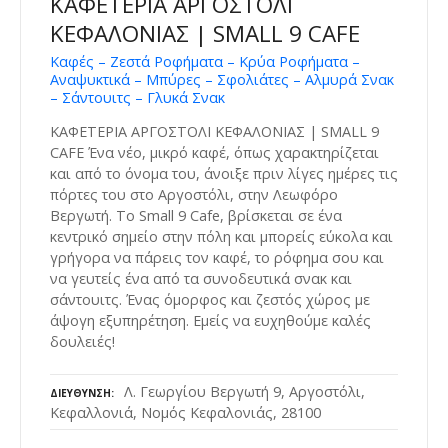
ΚΑΦΕΤΕΡΙΑ ΑΡΓΟΣΤΟΛΙ
ΚΕΦΑΛΟΝΙΑΣ | SMALL 9 CAFE
Καφές – Ζεστά Ροφήματα – Κρύα Ροφήματα –
Αναψυκτικά – Μπύρες – Σφολιάτες – Αλμυρά Σνακ
– Σάντουιτς – Γλυκά Σνακ
ΚΑΦΕΤΕΡΙΑ ΑΡΓΟΣΤΟΛΙ ΚΕΦΑΛΟΝΙΑΣ | SMALL 9
CAFE Ένα νέο, μικρό καφέ, όπως χαρακτηρίζεται
και από το όνομα του, άνοιξε πριν λίγες ημέρες τις
πόρτες του στο Αργοστόλι, στην Λεωφόρο
Βεργωτή. Το Small 9 Cafe, βρίσκεται σε ένα
κεντρικό σημείο στην πόλη και μπορείς εύκολα και
γρήγορα να πάρεις τον καφέ, το ρόφημα σου και
να γευτείς ένα από τα συνοδευτικά σνακ και
σάντουιτς. Ένας όμορφος και ζεστός χώρος με
άψογη εξυπηρέτηση. Εμείς να ευχηθούμε καλές
δουλειές!
Λ. Γεωργίου Βεργωτή 9, Αργοστόλι,
ΔΙΕΎΘΥΝΣΗ
Κεφαλλονιά, Νομός Κεφαλονιάς, 28100