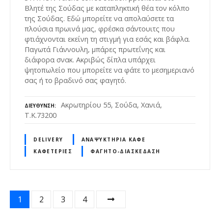
Βλητέ της Σούδας με καταπληκτική θέα τον κόλπο
της Σούδας. Εδώ μπορείτε να απολαύσετε τα
πλούσια πρωινά μας, φρέσκα σάντουιτς που
φτιάχνονται εκείνη τη στιγμή για εσάς και βάφλα.
Παγωτά Γιάννουλη, μπάρες πρωτεΐνης και
διάφορα σνακ. Ακριβώς δίπλα υπάρχει
ψητοπωλείο που μπορείτε να φάτε το μεσημεριανό
σας ή το βραδινό σας φαγητό.
Ακρωτηρίου 55, Σούδα, Χανιά,
ΔΙΕΎΘΥΝΣΗ
Τ.Κ.73200
DELIVERY
ΑΝΑΨΥΚΤΉΡΙΑ ΚΑΦΈ
ΚΑΦΕΤΈΡΙΕΣ
ΦΑΓΗΤΌ-ΔΙΑΣΚΈΔΑΣΗ
Θ
1
2
3
4
έ