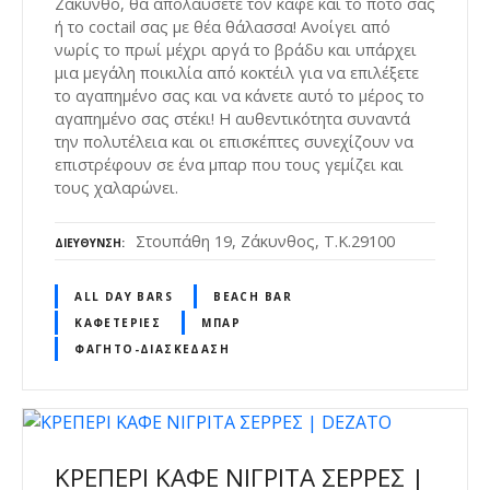
Ζάκυνθο, θα απολαύσετε τον καφέ και το ποτό σας
ή το coctail σας με θέα θάλασσα! Ανοίγει από
νωρίς το πρωί μέχρι αργά το βράδυ και υπάρχει
μια μεγάλη ποικιλία από κοκτέιλ για να επιλέξετε
το αγαπημένο σας και να κάνετε αυτό το μέρος το
αγαπημένο σας στέκι! Η αυθεντικότητα συναντά
την πολυτέλεια και οι επισκέπτες συνεχίζουν να
επιστρέφουν σε ένα μπαρ που τους γεμίζει και
τους χαλαρώνει.
Στουπάθη 19, Ζάκυνθος, Τ.Κ.29100
ΔΙΕΎΘΥΝΣΗ
ALL DAY BARS
BEACH BAR
ΚΑΦΕΤΈΡΙΕΣ
ΜΠΑΡ
ΦΑΓΗΤΌ-ΔΙΑΣΚΈΔΑΣΗ
ΚΡΕΠΕΡΙ ΚΑΦΕ ΝΙΓΡΙΤΑ ΣΕΡΡΕΣ |