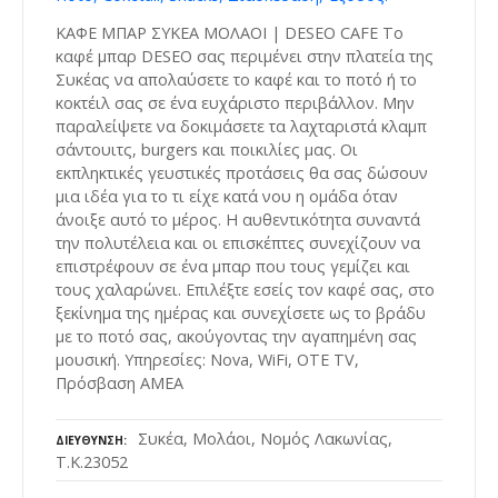
ΚΑΦΕ ΜΠΑΡ ΣΥΚΕΑ ΜΟΛΑΟΙ | DESEO CAFE Το
καφέ μπαρ DESEO σας περιμένει στην πλατεία της
Συκέας να απολαύσετε το καφέ και το ποτό ή το
κοκτέιλ σας σε ένα ευχάριστο περιβάλλον. Μην
παραλείψετε να δοκιμάσετε τα λαχταριστά κλαμπ
σάντουιτς, burgers και ποικιλίες μας. Οι
εκπληκτικές γευστικές προτάσεις θα σας δώσουν
μια ιδέα για το τι είχε κατά νου η ομάδα όταν
άνοιξε αυτό το μέρος. Η αυθεντικότητα συναντά
την πολυτέλεια και οι επισκέπτες συνεχίζουν να
επιστρέφουν σε ένα μπαρ που τους γεμίζει και
τους χαλαρώνει. Επιλέξτε εσείς τον καφέ σας, στο
ξεκίνημα της ημέρας και συνεχίσετε ως το βράδυ
με το ποτό σας, ακούγοντας την αγαπημένη σας
μουσική. Υπηρεσίες: Nova, WiFi, ΟΤΕ TV,
Πρόσβαση ΑΜΕΑ
Συκέα, Μολάοι, Νομός Λακωνίας,
ΔΙΕΎΘΥΝΣΗ
Τ.Κ.23052