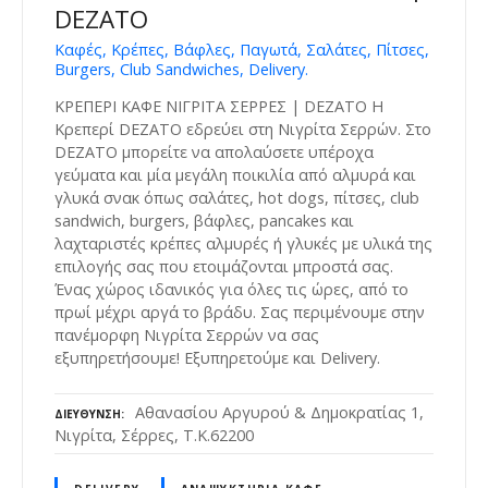
DEZATO
Καφές, Κρέπες, Βάφλες, Παγωτά, Σαλάτες, Πίτσες,
Burgers, Club Sandwiches, Delivery.
ΚΡΕΠΕΡΙ ΚΑΦΕ ΝΙΓΡΙΤΑ ΣΕΡΡΕΣ | DEZATO Η
Κρεπερί DEZATO εδρεύει στη Νιγρίτα Σερρών. Στο
DEZATO μπορείτε να απολαύσετε υπέροχα
γεύματα και μία μεγάλη ποικιλία από αλμυρά και
γλυκά σνακ όπως σαλάτες, hot dogs, πίτσες, club
sandwich, burgers, βάφλες, pancakes και
λαχταριστές κρέπες αλμυρές ή γλυκές με υλικά της
επιλογής σας που ετοιμάζονται μπροστά σας.
Ένας χώρος ιδανικός για όλες τις ώρες, από το
πρωί μέχρι αργά το βράδυ. Σας περιμένουμε στην
πανέμορφη Νιγρίτα Σερρών να σας
εξυπηρετήσουμε! Εξυπηρετούμε και Delivery.
Αθανασίου Αργυρού & Δημοκρατίας 1,
ΔΙΕΎΘΥΝΣΗ
Νιγρίτα, Σέρρες, Τ.Κ.62200