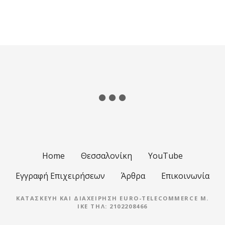
σ
ε
ι
ς
π
λ
ο
Home
Θεσσαλονίκη
YouTube
ή
Εγγραφή Επιχειρήσεων
Άρθρα
Επικοινωνία
γ
ΚΑΤΑΣΚΕΥΉ ΚΑΙ ΔΙΑΧΕΊΡΗΣΗ EURO-TELECOMMERCE M.
η
IKE ΤΗΛ: 2102208466