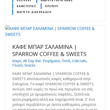
DELIVERY
ΑΝΑΨΥΚΤΉΡΙΑ ΚΑΦΈ
ΚΑΦΕΤΈΡΙΕΣ
ΚΡΕΠΕΡΊ
ΦΑΓΗΤΌ-ΔΙΑΣΚΈΔΑΣΗ
ΚΑΦΕ ΜΠΑΡ ΣΑΛΑΜΙΝΑ |
SPARROW COFFEE & SWEETS
Καφέ, All Day Bar, Ροφήματα, Ποτά, Cokctails,
Γλυκά, Snacks.
ΚΑΦΕ ΜΠΑΡ ΣΑΛΑΜΙΝΑ | SPARROW COFFEE &
SWEETS Απολαυστικός καφές καθημερινά στην
Σαλαμίνα. Το καφέ SPARROW COFFEE & SWEETS
ανοίγει από νωρίς το πρωί και περιμένει να σας
υποδεχτεί με αρωματικούς καφέδες, ζεστά και
κρύα ροφήματα αλλά και λαχταριστά σνακ. Σ' ένα
χαλαρό περιβάλλον με άνετα καθίσματα, μπορέιτε
να απολαύσετε τον πρώτο καφέ της ημέρας ή να το