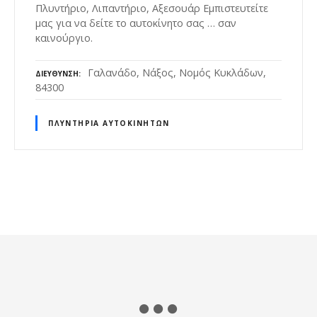
Πλυντήριο, Λιπαντήριο, Αξεσουάρ Εμπιστευτείτε
μας για να δείτε το αυτοκίνητο σας … σαν
καινούργιο.
Γαλανάδο, Νάξος, Νομός Κυκλάδων,
ΔΙΕΎΘΥΝΣΗ
84300
ΠΛΥΝΤΉΡΙΑ ΑΥΤΟΚΙΝΉΤΩΝ
Θ
έ
σ
ε
ι