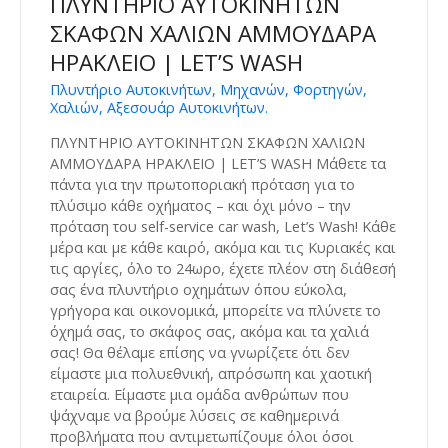
ΠΛΥΝΤΗΡΙΟ ΑΥΤΟΚΙΝΗΤΩΝ
ΣΚΑΦΩΝ ΧΑΛΙΩΝ ΑΜΜΟΥΔΑΡΑ
ΗΡΑΚΛΕΙΟ | LET’S WASH
Πλυντήριο Αυτοκινήτων, Μηχανών, Φορτηγών,
Χαλιών, Αξεσουάρ Αυτοκινήτων.
ΠΛΥΝΤΗΡΙΟ ΑΥΤΟΚΙΝΗΤΩΝ ΣΚΑΦΩΝ ΧΑΛΙΩΝ
ΑΜΜΟΥΔΑΡΑ ΗΡΑΚΛΕΙΟ | LET’S WASH Μάθετε τα
πάντα για την πρωτοποριακή πρόταση για το
πλύσιμο κάθε οχήματος – και όχι μόνο – την
πρόταση του self-service car wash, Let’s Wash! Κάθε
μέρα και με κάθε καιρό, ακόμα και τις Κυριακές και
τις αργίες, όλο το 24ωρο, έχετε πλέον στη διάθεσή
σας ένα πλυντήριο οχημάτων όπου εύκολα,
γρήγορα και οικονομικά, μπορείτε να πλύνετε το
όχημά σας, το σκάφος σας, ακόμα και τα χαλιά
σας! Θα θέλαμε επίσης να γνωρίζετε ότι δεν
είμαστε μια πολυεθνική, απρόσωπη και χαοτική
εταιρεία. Είμαστε μια ομάδα ανθρώπων που
ψάχναμε να βρούμε λύσεις σε καθημερινά
προβλήματα που αντιμετωπίζουμε όλοι όσοι