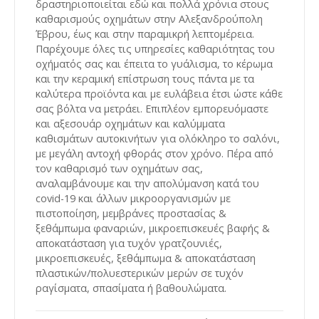
δραστηριοποιείται εδώ και πολλά χρόνια στους
καθαρισμούς οχημάτων στην Αλεξανδρούπολη
Έβρου, έως και στην παραμικρή λεπτομέρεια.
Παρέχουμε όλες τις υπηρεσίες καθαριότητας του
οχήματός σας και έπειτα το γυάλισμα, το κέρωμα
και την κεραμική επίστρωση τους πάντα με τα
καλύτερα προϊόντα και με ευλάβεια έτσι ώστε κάθε
σας βόλτα να μετράει. Επιπλέον εμπορευόμαστε
και αξεσουάρ οχημάτων και καλύμματα
καθισμάτων αυτοκινήτων για ολόκληρο το σαλόνι,
με μεγάλη αντοχή φθοράς στον χρόνο. Πέρα από
τον καθαρισμό των οχημάτων σας,
αναλαμβάνουμε και την απολύμανση κατά του
covid-19 και άλλων μικροοργανισμών με
πιστοποίηση, μεμβράνες προστασίας &
ξεθάμπωμα φαναριών, μικροεπισκευές βαφής &
αποκατάσταση για τυχόν γρατζουνιές,
μικροεπισκευές, ξεθάμπωμα & αποκατάσταση
πλαστικών/πολυεστερικών μερών σε τυχόν
ραγίσματα, σπασίματα ή βαθουλώματα.