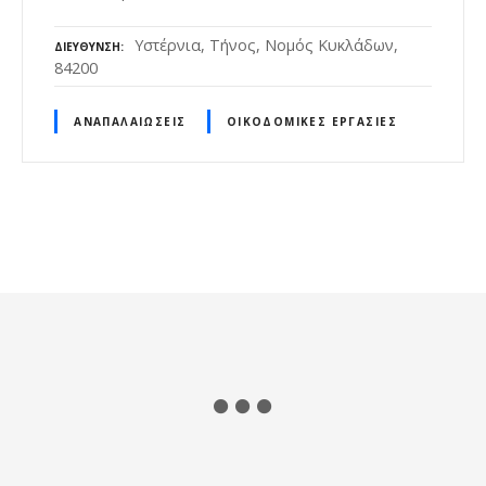
Υστέρνια, Τήνος, Νομός Κυκλάδων,
ΔΙΕΎΘΥΝΣΗ
84200
ΑΝΑΠΑΛΑΙΏΣΕΙΣ
ΟΙΚΟΔΟΜΙΚΈΣ ΕΡΓΑΣΊΕΣ
Θ
έ
σ
ε
ι
ς