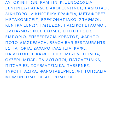
ΑΥΤΟΚΙΝΉΤΩΝ, ΚΆΜΠΙΝΓΚ, ΞΕΝΟΔΟΧΕΊΑ,
ΞΕΝΏΝΕΣ-ΠΑΡΑΔΟΣΙΑΚΟΊ ΞΕΝΏΝΕΣ, ΡΑΔΙΟΤΑΞΊ,
ΔΙΚΗΓΌΡΟΙ-ΔΙΚΗΓΟΡΙΚΆ ΓΡΑΦΕΊΑ, ΜΕΤΑΦΟΡΈΣ
ΜΕΤΑΚΟΜΊΣΕΙΣ, ΒΡΕΦΟΝΗΠΙΑΚΟΊ ΣΤΑΘΜΟΊ,
ΚΈΝΤΡΑ ΞΈΝΩΝ ΓΛΩΣΣΏΝ, ΠΑΙΔΙΚΟΊ ΣΤΑΘΜΟΊ,
ΩΔΕΊΑ-ΜΟΥΣΙΚΈΣ ΣΧΟΛΈΣ, ΕΠΙΧΕΙΡΉΣΕΙΣ,
ΕΜΠΌΡΙΟ, ΕΠΕΞΕΡΓΑΣΊΑ ΚΡΈΑΤΟΣ, ΦΑΓΗΤΌ-
ΠΟΤΌ-ΔΙΑΣΚΈΔΑΣΗ, BEACH BAR,RESTAURANTS,
ΕΣΤΙΑΤΌΡΙΑ, ΖΑΧΑΡΟΠΛΑΣΤΕΊΑ, ΚΑΦΈ,
ΠΑΙΔΌΤΟΠΟΙ, ΚΑΦΕΤΈΡΙΕΣ, ΜΕΖΕΔΟΠΩΛΕΊΑ,
ΟΥΖΕΡΊ, ΜΠΑΡ, ΠΑΙΔΌΤΟΠΟΙ, ΠΑΤΣΑΤΖΊΔΙΚΑ,
ΠΙΤΣΑΡΊΕΣ, ΣΟΥΒΛΑΤΖΊΔΙΚΑ, ΤΑΒΈΡΝΕΣ,
ΤΥΡΟΠΙΤΆΔΙΚΑ, ΨΑΡΟΤΑΒΈΡΝΕΣ, ΨΗΤΟΠΩΛΕΊΑ,
ΜΕΛΛΟΝΤΟΛΟΓΟΙ, ΑΣΤΡΟΛΌΓΟΙ