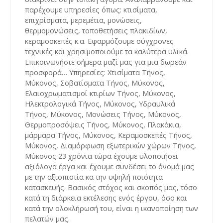
παρέχουμε υπηρεσίες όπως: κτισίματα,
επιχρίσματα, μερεμέτια, μονώσεις,
θερμομονώσεις, τοποθετήσεις πλακιδίων,
κεραμοσκεπές κ.α. Εφαρμόζουμε σύγχρονες
τεχνικές και χρησιμοποιούμε τα καλύτερα υλικά.
Επικοινωνήστε σήμερα μαζί μας για μια δωρεάν
προσφορά… Υπηρεσίες: Χτισίματα Τήνος,
Μύκονος, Σοβατίσματα Τήνος, Μύκονος,
Ελαιοχρωματισμοί κτιρίων Τήνος, Μύκονος,
Ηλεκτρολογικά Τήνος, Μύκονος, Υδραυλικά
Τήνος, Μύκονος, Μονώσεις Τήνος, Μύκονος,
Θερμοπροσόψεις Τήνος, Μύκονος, Πλακάκια,
μάρμαρα Τήνος, Μύκονος, Κεραμοσκεπές Τήνος,
Μύκονος, Διαμόρφωση εξωτερικών χώρων Τήνος,
Μύκονος 23 χρόνια τώρα έχουμε υλοποιήσει
αξιόλογα έργα και έχουμε συνδέσει το όνομά μας
με την αξιοπιστία κα την υψηλή ποιότητα
κατασκευής. Βασικός στόχος και σκοπός μας, τόσο
κατά τη διάρκεια εκτέλεσης ενός έργου, όσο και
κατά την ολοκλήρωσή του, είναι η ικανοποίηση των
πελατών μας.