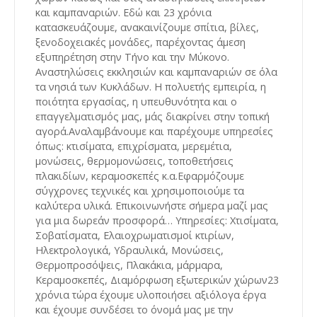
και καμπαναριών. Εδώ και 23 χρόνια
κατασκευάζουμε, ανακαινίζουμε σπίτια, βίλες,
ξενοδοχειακές μονάδες, παρέχοντας άμεση
εξυπηρέτηση στην Τήνο και την Μύκονο.
Αναστηλώσεις εκκλησιών και καμπαναριών σε όλα
τα νησιά των Κυκλάδων. Η πολυετής εμπειρία, η
ποιότητα εργασίας, η υπευθυνότητα και ο
επαγγελματισμός μας, μάς διακρίνει στην τοπική
αγορά.Αναλαμβάνουμε και παρέχουμε υπηρεσίες
όπως: κτισίματα, επιχρίσματα, μερεμέτια,
μονώσεις, θερμομονώσεις, τοποθετήσεις
πλακιδίων, κεραμοσκεπές κ.α.Εφαρμόζουμε
σύγχρονες τεχνικές και χρησιμοποιούμε τα
καλύτερα υλικά. Επικοινωνήστε σήμερα μαζί μας
για μια δωρεάν προσφορά… Υπηρεσίες: Χτισίματα,
Σοβατίσματα, Ελαιοχρωματισμοί κτιρίων,
Ηλεκτρολογικά, Υδραυλικά, Μονώσεις,
Θερμοπροσόψεις, Πλακάκια, μάρμαρα,
Κεραμοσκεπές, Διαμόρφωση εξωτερικών χώρων23
χρόνια τώρα έχουμε υλοποιήσει αξιόλογα έργα
και έχουμε συνδέσει το όνομά μας με την