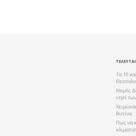
Θ
έ
σ
ε
ι
ΤΕΛΕΥΤΑ
Τα 10 κα
ς
Θεσσαλο
π
Νομός Δ
νησί τω
λ
Χειμώνας
ο
Βυτίνα
Πως να κ
ή
κλιματισ