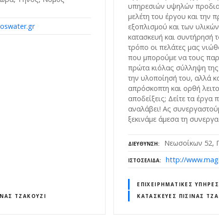
υπηρεσιών υψηλών προδια
μελέτη του έργου και την 
oswater.gr
εξοπλισμού και των υλικών
κατασκευή και συντήρησή τ
τρόπο οι πελάτες μας νιώ
που μπορούμε να τους παρ
πρώτα κιόλας σύλληψη της
την υλοποίησή του, αλλά κ
απρόσκοπτη και ορθή λειτο
αποδείξεις; Δείτε τα έργα 
αναλάβει! Ας συνεργαστούμ
ξεκινάμε άμεσα τη συνεργα
Νεωσοίκων 52, Π
ΔΙΕΎΘΥΝΣΗ
http://www.mag
ΙΣΤΟΣΕΛΊΔΑ
ΕΠΙΧΕΙΡΗΜΑΤΙΚΈΣ ΥΠΗΡΕΣ
ΊΝΑΣ ΤΖΑΚΟΎΖΙ
ΚΑΤΑΣΚΕΥΈΣ ΠΙΣΊΝΑΣ ΤΖ