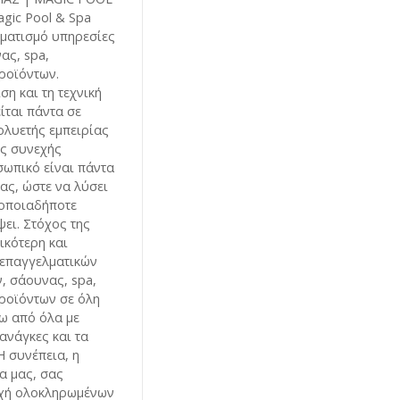
gic Pool & Spa
λματισμό υπηρεσίες
ας, spa,
ροϊόντων.
ση και τη τεχνική
ίται πάντα σε
ολυετής εμπειρίας
ης συνεχής
σωπικό είναι πάντα
ας, ώστε να λύσει
 οποιαδήποτε
ει. Στόχος της
τικότερη και
 επαγγελματικών
ν, σάουνας, spa,
ροϊόντων σε όλη
ω από όλα με
ανάγκες και τα
Η συνέπεια, η
ία μας, σας
οχή ολοκληρωμένων