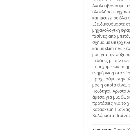
Αναλαμβάνουμε την
ολοκλήρου μηχανο
και Jacuzzi σε όλα
Εξειδικευόμαστε στ
μηχανολογική εφαρ
πισίνες από μπετό
σχήμα με υπερχείλ
και με skimmer. Σ
μας για την αύξησ
πελάτες με την συ
παρεχόμενων υπηρ
ενημέρωση στα νέα
προχωράμε στην υλ
μας η οποία είναι 
Ποιότητα, Άριστο 
άμεσα για μια δωρε
προτάσεις για το χ
Κατασκευή Πισίνας
Καλύμματα Πισίνα
Τήνος Χ