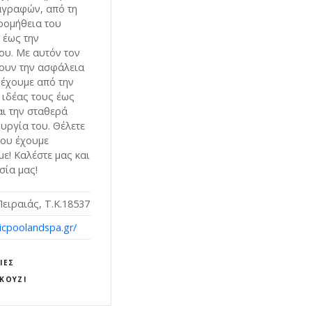
γραφών, από τη
προμήθεια του
 έως την
ου. Με αυτόν τον
θουν την ασφάλεια
έχουμε από την
 ιδέας τους έως
αι την σταθερά
υργία του. Θέλετε
που έχουμε
ε! Καλέστε μας και
σία μας!
ειραιάς, Τ.Κ.18537
icpoolandspa.gr/
ΊΕΣ
ΑΚΟΎΖΙ