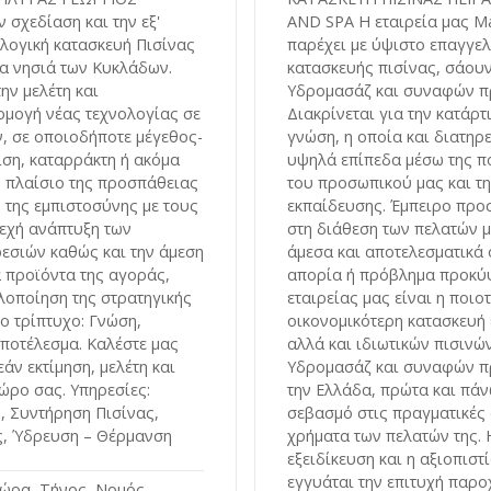
 σχεδίαση και την εξ'
AND SPA Η εταιρεία μας Ma
λογική κατασκευή Πισίνας
παρέχει με ύψιστο επαγγε
 τα νησιά των Κυκλάδων.
κατασκευής πισίνας, σάουν
ην μελέτη και
Υδρομασάζ και συναφών π
μογή νέας τεχνολογίας σε
Διακρίνεται για την κατάρτι
ν, σε οποιοδήποτε μέγεθος-
γνώση, η οποία και διατηρε
ιση, καταρράκτη ή ακόμα
υψηλά επίπεδα μέσω της π
το πλαίσιο της προσπάθειας
του προσωπικού μας και τ
η της εμπιστοσύνης με τους
εκπαίδευσης. Έμπειρο προ
νεχή ανάπτυξη των
στη διάθεση των πελατών μ
εσιών καθώς και την άμεση
άμεσα και αποτελεσματικά
 προϊόντα της αγοράς,
απορία ή πρόβλημα προκύψ
οποίηση της στρατηγικής
εταιρείας μας είναι η ποιο
το τρίπτυχο: Γνώση,
οικονομικότερη κατασκευή
Αποτέλεσμα. Καλέστε μας
αλλά και ιδιωτικών πισινώ
άν εκτίμηση, μελέτη και
Υδρομασάζ και συναφών π
ώρο σας. Υπηρεσίες:
την Ελλάδα, πρώτα και πάν
, Συντήρηση Πισίνας,
σεβασμό στις πραγματικές 
ς, Ύδρευση – Θέρμανση
χρήματα των πελατών της. 
εξειδίκευση και η αξιοπιστ
εγγυάται την επιτυχή παρ
ώρα, Τήνος, Νομός