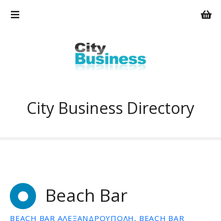
Μ
ε
τ
ά
β
α
σ
η
σ
City Business Directory
τ
ο
π
ε
ρ
ι
ε
Beach Bar
χ
ό
μ
BEACH BAR ΑΛΕΞΑΝΔΡΟΥΠΟΛΗ, BEACH BAR