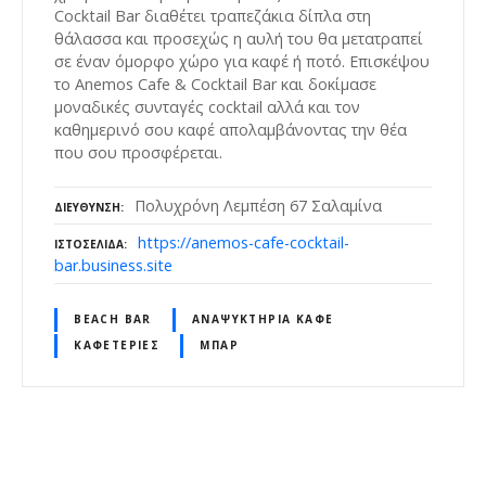
Cocktail Bar διαθέτει τραπεζάκια δίπλα στη
θάλασσα και προσεχώς η αυλή του θα μετατραπεί
σε έναν όμορφο χώρο για καφέ ή ποτό. Επισκέψου
το Anemos Cafe & Cocktail Bar και δοκίμασε
μοναδικές συνταγές cocktail αλλά και τον
καθημερινό σου καφέ απολαμβάνοντας την θέα
που σου προσφέρεται.
Πολυχρόνη Λεμπέση 67 Σαλαμίνα
ΔΙΕΎΘΥΝΣΗ
https://anemos-cafe-cocktail-
ΙΣΤΟΣΕΛΊΔΑ
bar.business.site
BEACH BAR
ΑΝΑΨΥΚΤΉΡΙΑ ΚΑΦΈ
ΚΑΦΕΤΈΡΙΕΣ
ΜΠΑΡ
Θ