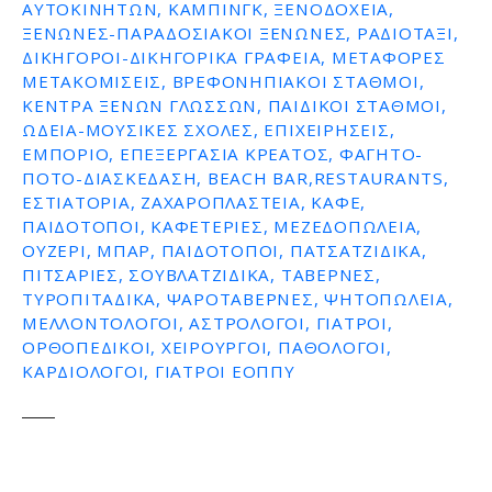
ΑΥΤΟΚΙΝΉΤΩΝ, ΚΆΜΠΙΝΓΚ, ΞΕΝΟΔΟΧΕΊΑ,
ΞΕΝΏΝΕΣ-ΠΑΡΑΔΟΣΙΑΚΟΊ ΞΕΝΏΝΕΣ, ΡΑΔΙΟΤΑΞΊ,
ΔΙΚΗΓΌΡΟΙ-ΔΙΚΗΓΟΡΙΚΆ ΓΡΑΦΕΊΑ, ΜΕΤΑΦΟΡΈΣ
ΜΕΤΑΚΟΜΊΣΕΙΣ, ΒΡΕΦΟΝΗΠΙΑΚΟΊ ΣΤΑΘΜΟΊ,
ΚΈΝΤΡΑ ΞΈΝΩΝ ΓΛΩΣΣΏΝ, ΠΑΙΔΙΚΟΊ ΣΤΑΘΜΟΊ,
ΩΔΕΊΑ-ΜΟΥΣΙΚΈΣ ΣΧΟΛΈΣ, ΕΠΙΧΕΙΡΉΣΕΙΣ,
ΕΜΠΌΡΙΟ, ΕΠΕΞΕΡΓΑΣΊΑ ΚΡΈΑΤΟΣ, ΦΑΓΗΤΌ-
ΠΟΤΌ-ΔΙΑΣΚΈΔΑΣΗ, BEACH BAR,RESTAURANTS,
ΕΣΤΙΑΤΌΡΙΑ, ΖΑΧΑΡΟΠΛΑΣΤΕΊΑ, ΚΑΦΈ,
ΠΑΙΔΌΤΟΠΟΙ, ΚΑΦΕΤΈΡΙΕΣ, ΜΕΖΕΔΟΠΩΛΕΊΑ,
ΟΥΖΕΡΊ, ΜΠΑΡ, ΠΑΙΔΌΤΟΠΟΙ, ΠΑΤΣΑΤΖΊΔΙΚΑ,
ΠΙΤΣΑΡΊΕΣ, ΣΟΥΒΛΑΤΖΊΔΙΚΑ, ΤΑΒΈΡΝΕΣ,
ΤΥΡΟΠΙΤΆΔΙΚΑ, ΨΑΡΟΤΑΒΈΡΝΕΣ, ΨΗΤΟΠΩΛΕΊΑ,
ΜΕΛΛΟΝΤΟΛΌΓΟΙ, ΑΣΤΡΟΛΌΓΟΙ, ΓΙΑΤΡΟΊ,
ΟΡΘΟΠΕΔΙΚΟΊ, ΧΕΙΡΟΥΡΓΟΊ, ΠΑΘΟΛΌΓΟΙ,
ΚΑΡΔΙΟΛΌΓΟΙ, ΓΙΑΤΡΟΙ ΕΟΠΠΥ