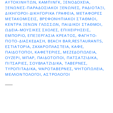
ΑΥΤΟΚΙΝΉΤΩΝ, ΚΆΜΠΙΝΓΚ, ΞΕΝΟΔΟΧΕΊΑ,
ΞΕΝΏΝΕΣ-ΠΑΡΑΔΟΣΙΑΚΟΊ ΞΕΝΏΝΕΣ, ΡΑΔΙΟΤΑΞΊ,
ΔΙΚΗΓΌΡΟΙ-ΔΙΚΗΓΟΡΙΚΆ ΓΡΑΦΕΊΑ, ΜΕΤΑΦΟΡΈΣ
ΜΕΤΑΚΟΜΊΣΕΙΣ, ΒΡΕΦΟΝΗΠΙΑΚΟΊ ΣΤΑΘΜΟΊ,
ΚΈΝΤΡΑ ΞΈΝΩΝ ΓΛΩΣΣΏΝ, ΠΑΙΔΙΚΟΊ ΣΤΑΘΜΟΊ,
ΩΔΕΊΑ-ΜΟΥΣΙΚΈΣ ΣΧΟΛΈΣ, ΕΠΙΧΕΙΡΉΣΕΙΣ,
ΕΜΠΌΡΙΟ, ΕΠΕΞΕΡΓΑΣΊΑ ΚΡΈΑΤΟΣ, ΦΑΓΗΤΌ-
ΠΟΤΌ-ΔΙΑΣΚΈΔΑΣΗ, BEACH BAR,RESTAURANTS,
ΕΣΤΙΑΤΌΡΙΑ, ΖΑΧΑΡΟΠΛΑΣΤΕΊΑ, ΚΑΦΈ,
ΠΑΙΔΌΤΟΠΟΙ, ΚΑΦΕΤΈΡΙΕΣ, ΜΕΖΕΔΟΠΩΛΕΊΑ,
ΟΥΖΕΡΊ, ΜΠΑΡ, ΠΑΙΔΌΤΟΠΟΙ, ΠΑΤΣΑΤΖΊΔΙΚΑ,
ΠΙΤΣΑΡΊΕΣ, ΣΟΥΒΛΑΤΖΊΔΙΚΑ, ΤΑΒΈΡΝΕΣ,
ΤΥΡΟΠΙΤΆΔΙΚΑ, ΨΑΡΟΤΑΒΈΡΝΕΣ, ΨΗΤΟΠΩΛΕΊΑ,
ΜΕΛΛΟΝΤΟΛΟΓΟΙ, ΑΣΤΡΟΛΌΓΟΙ