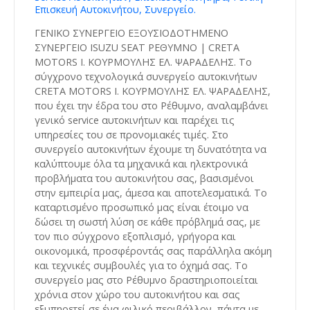
Επισκευή Αυτοκινήτου, Συνεργείο.
ΓΕΝΙΚΟ ΣΥΝΕΡΓΕΙΟ ΕΞΟΥΣΙΟΔΟΤΗΜΕΝΟ
ΣΥΝΕΡΓΕΙΟ ISUZU SEAT ΡΕΘΥΜΝΟ | CRETA
MOTORS Ι. ΚΟΥΡΜΟΥΛΗΣ ΕΛ. ΨΑΡΑΔΕΛΗΣ. Το
σύγχρονο τεχνολογικά συνεργείο αυτοκινήτων
CRETA MOTORS Ι. ΚΟΥΡΜΟΥΛΗΣ ΕΛ. ΨΑΡΑΔΕΛΗΣ,
που έχει την έδρα του στο Ρέθυμνο, αναλαμβάνει
γενικό service αυτοκινήτων και παρέχει τις
υπηρεσίες του σε προνομιακές τιμές. Στο
συνεργείο αυτοκινήτων έχουμε τη δυνατότητα να
καλύπτουμε όλα τα μηχανικά και ηλεκτρονικά
προβλήματα του αυτοκινήτου σας, βασισμένοι
στην εμπειρία μας, άμεσα και αποτελεσματικά. Το
καταρτισμένο προσωπικό μας είναι έτοιμο να
δώσει τη σωστή λύση σε κάθε πρόβλημά σας, με
τον πιο σύγχρονο εξοπλισμό, γρήγορα και
οικονομικά, προσφέροντάς σας παράλληλα ακόμη
και τεχνικές συμβουλές για το όχημά σας. Το
συνεργείο μας στο Ρέθυμνο δραστηριοποιείται
χρόνια στον χώρο του αυτοκινήτου και σας
εξυπηρετεί σε ένα φιλικό περιβάλλον, πάντα με