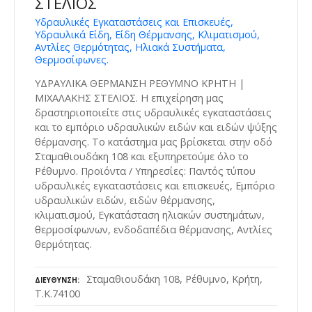
ΣΤΕΛΙΟΣ
Υδραυλικές Εγκαταστάσεις και Επισκευές,
Υδραυλικά Είδη, Είδη Θέρμανσης, Κλιματισμού,
Αντλίες Θερμότητας, Ηλιακά Συστήματα,
Θερμοσίφωνες.
ΥΔΡΑΥΛΙΚΑ ΘΕΡΜΑΝΣΗ ΡΕΘΥΜΝΟ ΚΡΗΤΗ |
ΜΙΧΑΛΑΚΗΣ ΣΤΕΛΙΟΣ. Η επιχείρηση μας
δραστηριοποιείτε στις υδραυλικές εγκαταστάσεις
και το εμπόριο υδραυλικών ειδών και ειδών ψύξης
θέρμανσης. Το κατάστημα μας βρίσκεται στην οδό
Σταμαθιουδάκη 108 και εξυπηρετούμε όλο το
Ρέθυμνο. Προϊόντα / Υπηρεσίες: Παντός τύπου
υδραυλικές εγκαταστάσεις και επισκευές, Εμπόριο
υδραυλικών ειδών, ειδών θέρμανσης,
κλιματισμού, Εγκατάσταση ηλιακών συστημάτων,
θερμοσίφωνων, ενδοδαπέδια θέρμανσης, Αντλίες
θερμότητας.
Σταμαθιουδάκη 108, Ρέθυμνο, Κρήτη,
ΔΙΕΎΘΥΝΣΗ
Τ.Κ.74100