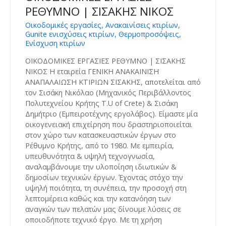
ΡΕΘΥΜΝΟ | ΣΙΣΑΚΗΣ ΝΙΚΟΣ
Οικοδομικές εργασίες, Ανακαινίσεις κτιρίων,
Gunite ενισχύσεις κτιρίων, Θερμοπροσόψεις,
Ενίσχυση κτιρίων
ΟΙΚΟΔΟΜΙΚΕΣ ΕΡΓΑΣΙΕΣ ΡΕΘΥΜΝΟ | ΣΙΣΑΚΗΣ
ΝΙΚΟΣ Η εταιρεία ΓΕΝΙΚΗ ΑΝΑΚΑΙΝΙΣΗ
ΑΝΑΠΑΛΑΙΩΣΗ ΚΤΙΡΙΩΝ ΣΙΣΑΚΗΣ, αποτελείται από
τον Σισάκη Νικόλαο (Μηχανικός Περιβάλλοντος
Πολυτεχνείου Κρήτης T.U of Crete) & Σισάκη
Δημήτριο (Εμπειροτέχνης εργολάβος). Είμαστε μία
οικογενειακή επιχείρηση που δραστηριοποιείται
στον χώρο των κατασκευαστικών έργων στο
Ρέθυμνο Κρήτης, από το 1980. Με εμπειρία,
υπευθυνότητα & υψηλή τεχνογνωσία,
αναλαμβάνουμε την υλοποίηση ιδιωτικών &
δημοσίων τεχνικών έργων. Έχοντας στόχο την
υψηλή ποιότητα, τη συνέπεια, την προσοχή στη
λεπτομέρεια καθώς και την κατανόηση των
αναγκών των πελατών μας δίνουμε λύσεις σε
οποιοδήποτε τεχνικό έργο. Με τη χρήση