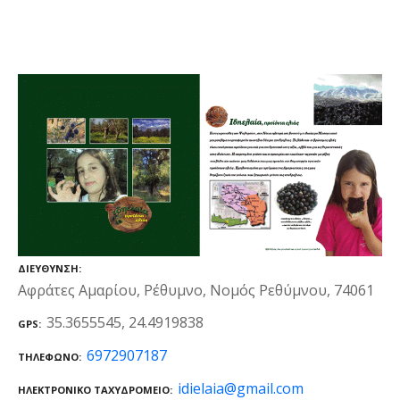
ΔΙΕΎΘΥΝΣΗ
Αφράτες Αμαρίου, Ρέθυμνο, Νομός Ρεθύμνου, 74061
35.3655545, 24.4919838
GPS
6972907187
ΤΗΛΈΦΩΝΟ
idielaia@gmail.com
ΗΛΕΚΤΡΟΝΙΚΌ ΤΑΧΥΔΡΟΜΕΊΟ