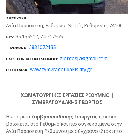
ΔΙΕΎΘΥΝΣΗ
Αγία Παρασκευή, Ρέθυμνο, Νομός Ρεθύμνου, 74100
35.155512, 24.717565
GPS
2831072135
ΤΗΛΈΦΩΝΟ
giorgosj2@gmail.com
ΗΛΕΚΤΡΟΝΙΚΌ ΤΑΧΥΔΡΟΜΕΊΟ
www.zymvragoudakis.4ty.gr
ΙΣΤΟΣΕΛΊΔΑ
ΧΩΜΑΤΟΥΡΓΙΚΕΣ ΕΡΓΑΣΙΕΣ ΡΕΘΥΜΝΟ |
ΖΥΜΒΡΑΓΟΥΔΑΚΗΣ ΓΕΩΡΓΙΟΣ
Η εταιρεία
Ζυμβραγουδάκης Γεώργιος
η οποία
βρίσκεται στο Ρέθυμνο και πιο συγκεκριμένα στην
Αγία Παρασκευή Ρεθύμνου με σύγχρονο ιδιόκτητο