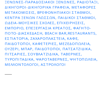
ΞΕΝΏΝΕΣ-ΠΑΡΑΔΟΣΙΑΚΟΊ ΞΕΝΏΝΕΣ, ΡΑΔΙΟΤΑΞΊ,
ΔΙΚΗΓΌΡΟΙ-ΔΙΚΗΓΟΡΙΚΆ ΓΡΑΦΕΊΑ, ΜΕΤΑΦΟΡΈΣ
ΜΕΤΑΚΟΜΊΣΕΙΣ, ΒΡΕΦΟΝΗΠΙΑΚΟΊ ΣΤΑΘΜΟΊ,
ΚΈΝΤΡΑ ΞΈΝΩΝ ΓΛΩΣΣΏΝ, ΠΑΙΔΙΚΟΊ ΣΤΑΘΜΟΊ,
ΩΔΕΊΑ-ΜΟΥΣΙΚΈΣ ΣΧΟΛΈΣ, ΕΠΙΧΕΙΡΉΣΕΙΣ,
ΕΜΠΌΡΙΟ, ΕΠΕΞΕΡΓΑΣΊΑ ΚΡΈΑΤΟΣ, ΦΑΓΗΤΌ-
ΠΟΤΌ-ΔΙΑΣΚΈΔΑΣΗ, BEACH BAR,RESTAURANTS,
ΕΣΤΙΑΤΌΡΙΑ, ΖΑΧΑΡΟΠΛΑΣΤΕΊΑ, ΚΑΦΈ,
ΠΑΙΔΌΤΟΠΟΙ, ΚΑΦΕΤΈΡΙΕΣ, ΜΕΖΕΔΟΠΩΛΕΊΑ,
ΟΥΖΕΡΊ, ΜΠΑΡ, ΠΑΙΔΌΤΟΠΟΙ, ΠΑΤΣΑΤΖΊΔΙΚΑ,
ΠΙΤΣΑΡΊΕΣ, ΣΟΥΒΛΑΤΖΊΔΙΚΑ, ΤΑΒΈΡΝΕΣ,
ΤΥΡΟΠΙΤΆΔΙΚΑ, ΨΑΡΟΤΑΒΈΡΝΕΣ, ΨΗΤΟΠΩΛΕΊΑ,
ΜΕΛΛΟΝΤΟΛΟΓΟΙ, ΑΣΤΡΟΛΌΓΟΙ