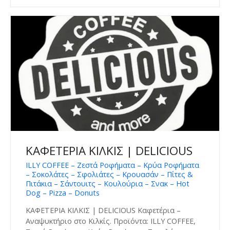
ΚΑΦΕΤΕΡΙΑ ΚΙΛΚΙΣ | DELICIOUS
ILLY COFFEE – Ζεστά Ροφήματα – Κρύα Ροφήματα
– Σοκολάτες – Σφολιάτες – Κρουασάν – Πίτες &
Πιτάκια – Σάντουιτς – Κουλούρια – Σνακ – Hot
Dog – Pizza – Donuts
ΚΑΦΕΤΕΡΙΑ ΚΙΛΚΙΣ | DELICIOUS Καφετέρια –
Αναψυκτήριο στο Κιλκίς. Προϊόντα: ILLY COFFEE,