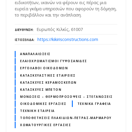
ειδικοτήτων, ικανών να φέρουν εις πέρας μια
ευρεία γκάμα υπηρεσιών που αφορούν τη δόμηση,
το περιβάλλον και την ανάπλαση.
Ευρωπός Κιλκίς, 61007
ΔΙΕΎΘΥΝΣΗ
https://kikirisconstructions.com
ΙΣΤΟΣΕΛΊΔΑ
ΑΝΑΠΑΛΑΙΏΣΕΙΣ
ΕΛΑΙΟΧΡΩΜΑΤΙΣΜΟΊ ΓΥΨΟΣΑΝΊΔΕΣ
ΕΡΓΟΛΆΒΟΙ ΟΙΚΟΔΟΜΏΝ
ΚΑΤΑΣΚΕΥΑΣΤΙΚΈΣ ΕΤΑΙΡΕΊΕΣ
ΚΑΤΑΣΚΕΥΈΣ ΚΕΡΑΜΟΣΚΕΠΏΝ
ΚΑΤΑΣΚΕΥΈΣ ΜΠΕΤΌΝ
ΜΟΝΏΣΕΙΣ – ΘΕΡΜΟΠΡΟΣΌΨΕΙΣ – ΣΤΕΓΑΝΏΣΕΙΣ
ΟΙΚΟΔΟΜΙΚΈΣ ΕΡΓΑΣΊΕΣ
ΤΕΧΝΙΚΆ ΓΡΑΦΕΊΑ
ΤΕΧΝΙΚΉ ΕΤΑΙΡΕΊΑ
ΤΟΠΟΘΕΤΉΣΕΙΣ ΠΛΑΚΙΔΊΩΝ-ΠΈΤΡΑΣ-ΜΆΡΜΑΡΟΥ
ΧΩΜΑΤΟΥΡΓΙΚΈΣ ΕΡΓΑΣΊΕΣ