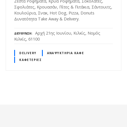
Ζεστά Ροφήματα, Κρύα Ροφήματα, Σοκολάτες,
Σφολιάτες, Κρουασάν, Πίτες & Πιτάκια, Σάντουιτς,
Κουλούρια, Σνακ, Hot Dog, Pizza, Donuts
Δυνατότητα Take Away & Delivery.
Αρχή 21ης Ιουνίου, Κιλκίς, Νομός
ΔΙΕΎΘΥΝΣΗ
Κιλκίς, 61100
DELIVERY
ΑΝΑΨΥΚΤΉΡΙΑ ΚΑΦΈ
ΚΑΦΕΤΈΡΙΕΣ
Θ
έ
σ
ε