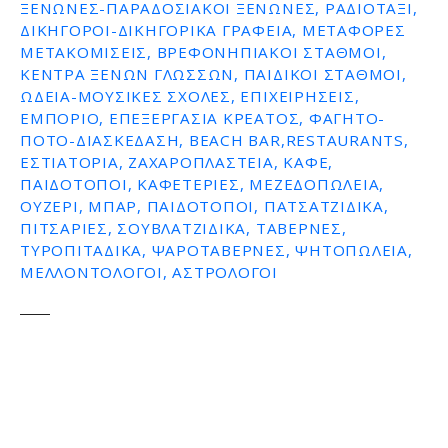
ΞΕΝΏΝΕΣ-ΠΑΡΑΔΟΣΙΑΚΟΊ ΞΕΝΏΝΕΣ, ΡΑΔΙΟΤΑΞΊ,
ΔΙΚΗΓΌΡΟΙ-ΔΙΚΗΓΟΡΙΚΆ ΓΡΑΦΕΊΑ, ΜΕΤΑΦΟΡΈΣ
ΜΕΤΑΚΟΜΊΣΕΙΣ, ΒΡΕΦΟΝΗΠΙΑΚΟΊ ΣΤΑΘΜΟΊ,
ΚΈΝΤΡΑ ΞΈΝΩΝ ΓΛΩΣΣΏΝ, ΠΑΙΔΙΚΟΊ ΣΤΑΘΜΟΊ,
ΩΔΕΊΑ-ΜΟΥΣΙΚΈΣ ΣΧΟΛΈΣ, ΕΠΙΧΕΙΡΉΣΕΙΣ,
ΕΜΠΌΡΙΟ, ΕΠΕΞΕΡΓΑΣΊΑ ΚΡΈΑΤΟΣ, ΦΑΓΗΤΌ-
ΠΟΤΌ-ΔΙΑΣΚΈΔΑΣΗ, BEACH BAR,RESTAURANTS,
ΕΣΤΙΑΤΌΡΙΑ, ΖΑΧΑΡΟΠΛΑΣΤΕΊΑ, ΚΑΦΈ,
ΠΑΙΔΌΤΟΠΟΙ, ΚΑΦΕΤΈΡΙΕΣ, ΜΕΖΕΔΟΠΩΛΕΊΑ,
ΟΥΖΕΡΊ, ΜΠΑΡ, ΠΑΙΔΌΤΟΠΟΙ, ΠΑΤΣΑΤΖΊΔΙΚΑ,
ΠΙΤΣΑΡΊΕΣ, ΣΟΥΒΛΑΤΖΊΔΙΚΑ, ΤΑΒΈΡΝΕΣ,
ΤΥΡΟΠΙΤΆΔΙΚΑ, ΨΑΡΟΤΑΒΈΡΝΕΣ, ΨΗΤΟΠΩΛΕΊΑ,
ΜΕΛΛΟΝΤΟΛΟΓΟΙ, ΑΣΤΡΟΛΌΓΟΙ