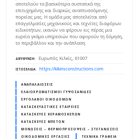
αποτελούν τα βασικότερα συστατικά της
επιτυχημένης και διαρκώς αναπτυσσόμενης
πορείας μας. Η ομάδα μας αποτελείται από
επαγγελματίες μηχανικούς και τεχνίτες διαφόρων
ειδικοτήτων, ικανών να φέρουν εις πέρας μια
ευρεία γκάμα υπηρεσιών που αφορούν τη δόμηση,
το περιβάλλον και την ανάπλαση.
Ευρωπός Κιλκίς, 61007
ΔΙΕΎΘΥΝΣΗ
https://kikirisconstructions.com
ΙΣΤΟΣΕΛΊΔΑ
ΑΝΑΠΑΛΑΙΏΣΕΙΣ
ΕΛΑΙΟΧΡΩΜΑΤΙΣΜΟΊ ΓΥΨΟΣΑΝΊΔΕΣ
ΕΡΓΟΛΆΒΟΙ ΟΙΚΟΔΟΜΏΝ
ΚΑΤΑΣΚΕΥΑΣΤΙΚΈΣ ΕΤΑΙΡΕΊΕΣ
ΚΑΤΑΣΚΕΥΈΣ ΚΕΡΑΜΟΣΚΕΠΏΝ
ΚΑΤΑΣΚΕΥΈΣ ΜΠΕΤΌΝ
ΜΟΝΏΣΕΙΣ – ΘΕΡΜΟΠΡΟΣΌΨΕΙΣ – ΣΤΕΓΑΝΏΣΕΙΣ
ΟΙΚΟΔΟΜΙΚΈΣ ΕΡΓΑΣΊΕΣ
ΤΕΧΝΙΚΆ ΓΡΑΦΕΊΑ