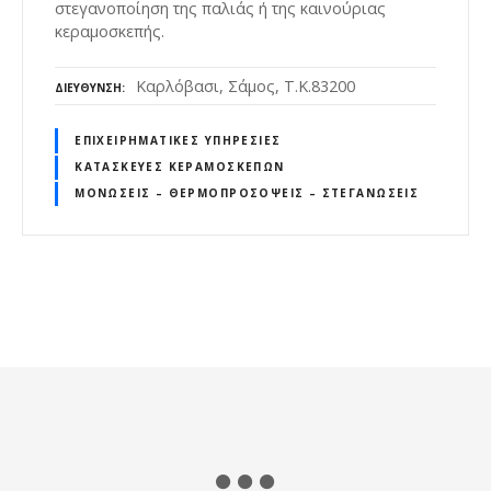
στεγανοποίηση της παλιάς ή της καινούριας
κεραμοσκεπής.
Καρλόβασι, Σάμος, Τ.Κ.83200
ΔΙΕΎΘΥΝΣΗ
ΕΠΙΧΕΙΡΗΜΑΤΙΚΈΣ ΥΠΗΡΕΣΊΕΣ
ΚΑΤΑΣΚΕΥΈΣ ΚΕΡΑΜΟΣΚΕΠΏΝ
ΜΟΝΏΣΕΙΣ – ΘΕΡΜΟΠΡΟΣΌΨΕΙΣ – ΣΤΕΓΑΝΏΣΕΙΣ
Θ
έ
σ
ε
ι