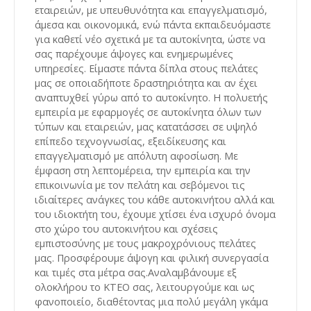
εταιρειών, με υπευθυνότητα και επαγγελματισμό,
άμεσα και οικονομικά, ενώ πάντα εκπαιδευόμαστε
για καθετί νέο σχετικά με τα αυτοκίνητα, ώστε να
σας παρέχουμε άψογες και ενημερωμένες
υπηρεσίες. Είμαστε πάντα δίπλα στους πελάτες
μας σε οποιαδήποτε δραστηριότητα και αν έχει
αναπτυχθεί γύρω από το αυτοκίνητο. Η πολυετής
εμπειρία με εφαρμογές σε αυτοκίνητα όλων των
τύπων και εταιρειών, μας κατατάσσει σε υψηλό
επίπεδο τεχνογνωσίας, εξειδίκευσης και
επαγγελματισμό με απόλυτη αφοσίωση. Με
έμφαση στη λεπτομέρεια, την εμπειρία και την
επικοινωνία με τον πελάτη και σεβόμενοι τις
ιδιαίτερες ανάγκες του κάθε αυτοκινήτου αλλά και
του ιδιοκτήτη του, έχουμε χτίσει ένα ισχυρό όνομα
στο χώρο του αυτοκινήτου και σχέσεις
εμπιστοσύνης με τους μακροχρόνιους πελάτες
μας. Προσφέρουμε άψογη και φιλική συνεργασία
και τιμές στα μέτρα σας.Αναλαμβάνουμε εξ
ολοκλήρου το ΚΤΕΟ σας, λειτουργούμε και ως
φανοποιείο, διαθέτοντας μια πολύ μεγάλη γκάμα