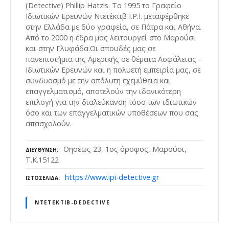
(Detective) Phillip Hatzis. Το 1995 το Γραφείο
Ιδιωτικών Ερευνών Ντετέκτιβ I.P.I. μεταφέρθηκε
στην Ελλάδα με δύο γραφεία, σε Πάτρα και Αθήνα.
Από το 2000 η έδρα μας λειτουργεί στο Μαρούσι
και στην Γλυφάδα.Οι σπουδές μας σε
πανεπιστήμια της Αμερικής σε θέματα Ασφάλειας –
Ιδιωτικών Ερευνών και η πολυετή εμπειρία μας, σε
συνδυασμό με την απόλυτη εχεμύθεια και
επαγγελματισμό, αποτελούν την ιδανικότερη
επιλογή για την διαλεύκανση τόσο των ιδιωτικών
όσο και των επαγγελματικών υποθέσεων που σας
απασχολούν.
Θησέως 23, 1ος όροφος, Μαρούσι,
ΔΙΕΎΘΥΝΣΗ
Τ.Κ.15122
https://www.ipi-detective.gr
ΙΣΤΟΣΕΛΊΔΑ
ΝΤΕΤΈΚΤΙΒ-DEDECTIVE