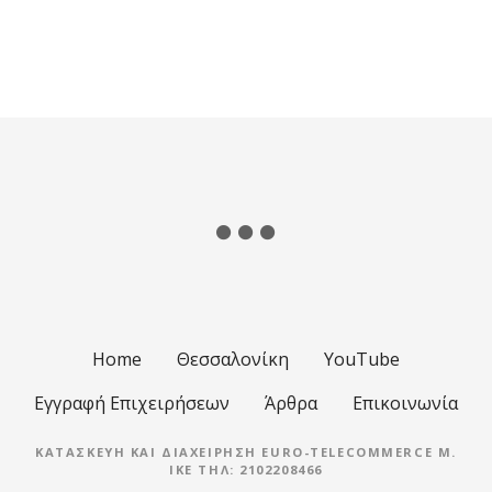
Θ
έ
σ
ε
ι
ς
π
λ
Home
Θεσσαλονίκη
YouTube
ο
Εγγραφή Επιχειρήσεων
Άρθρα
Επικοινωνία
ή
ΚΑΤΑΣΚΕΥΉ ΚΑΙ ΔΙΑΧΕΊΡΗΣΗ EURO-TELECOMMERCE M.
IKE ΤΗΛ: 2102208466