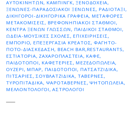
ΑΥΤΟΚΙΝΉΤΩΝ, ΚΆΜΠΙΝΓΚ, ΞΕΝΟΔΟΧΕΊΑ,
ΞΕΝΏΝΕΣ-ΠΑΡΑΔΟΣΙΑΚΟΊ ΞΕΝΏΝΕΣ, ΡΑΔΙΟΤΑΞΊ,
ΔΙΚΗΓΌΡΟΙ-ΔΙΚΗΓΟΡΙΚΆ ΓΡΑΦΕΊΑ, ΜΕΤΑΦΟΡΈΣ
ΜΕΤΑΚΟΜΊΣΕΙΣ, ΒΡΕΦΟΝΗΠΙΑΚΟΊ ΣΤΑΘΜΟΊ,
ΚΈΝΤΡΑ ΞΈΝΩΝ ΓΛΩΣΣΏΝ, ΠΑΙΔΙΚΟΊ ΣΤΑΘΜΟΊ,
ΩΔΕΊΑ-ΜΟΥΣΙΚΈΣ ΣΧΟΛΈΣ, ΕΠΙΧΕΙΡΉΣΕΙΣ,
ΕΜΠΌΡΙΟ, ΕΠΕΞΕΡΓΑΣΊΑ ΚΡΈΑΤΟΣ, ΦΑΓΗΤΌ-
ΠΟΤΌ-ΔΙΑΣΚΈΔΑΣΗ, BEACH BAR,RESTAURANTS,
ΕΣΤΙΑΤΌΡΙΑ, ΖΑΧΑΡΟΠΛΑΣΤΕΊΑ, ΚΑΦΈ,
ΠΑΙΔΌΤΟΠΟΙ, ΚΑΦΕΤΈΡΙΕΣ, ΜΕΖΕΔΟΠΩΛΕΊΑ,
ΟΥΖΕΡΊ, ΜΠΑΡ, ΠΑΙΔΌΤΟΠΟΙ, ΠΑΤΣΑΤΖΊΔΙΚΑ,
ΠΙΤΣΑΡΊΕΣ, ΣΟΥΒΛΑΤΖΊΔΙΚΑ, ΤΑΒΈΡΝΕΣ,
ΤΥΡΟΠΙΤΆΔΙΚΑ, ΨΑΡΟΤΑΒΈΡΝΕΣ, ΨΗΤΟΠΩΛΕΊΑ,
ΜΕΛΛΟΝΤΟΛΟΓΟΙ, ΑΣΤΡΟΛΌΓΟΙ