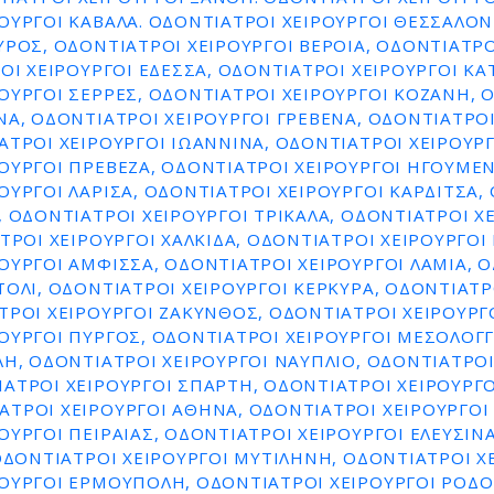
ΟΥΡΓΟΙ ΚΑΒΑΛΑ. ΟΔΟΝΤΙΑΤΡΟΙ ΧΕΙΡΟΥΡΓΟΙ ΘΕΣΣΑΛΟΝ
ΥΡΟΣ, ΟΔΟΝΤΙΑΤΡΟΙ ΧΕΙΡΟΥΡΓΟΙ ΒΕΡΟΙΑ, ΟΔΟΝΤΙΑΤΡΟ
ΡΟΙ ΧΕΙΡΟΥΡΓΟΙ ΕΔΕΣΣΑ, ΟΔΟΝΤΙΑΤΡΟΙ ΧΕΙΡΟΥΡΓΟΙ ΚΑ
ΟΥΡΓΟΙ ΣΕΡΡΕΣ, ΟΔΟΝΤΙΑΤΡΟΙ ΧΕΙΡΟΥΡΓΟΙ ΚΟΖΑΝΗ, 
ΝΑ, ΟΔΟΝΤΙΑΤΡΟΙ ΧΕΙΡΟΥΡΓΟΙ ΓΡΕΒΕΝΑ, ΟΔΟΝΤΙΑΤΡΟΙ
ΑΤΡΟΙ ΧΕΙΡΟΥΡΓΟΙ ΙΩΑΝΝΙΝΑ, ΟΔΟΝΤΙΑΤΡΟΙ ΧΕΙΡΟΥΡΓ
ΟΥΡΓΟΙ ΠΡΕΒΕΖΑ, ΟΔΟΝΤΙΑΤΡΟΙ ΧΕΙΡΟΥΡΓΟΙ ΗΓΟΥΜΕΝ
ΟΥΡΓΟΙ ΛΑΡΙΣΑ, ΟΔΟΝΤΙΑΤΡΟΙ ΧΕΙΡΟΥΡΓΟΙ ΚΑΡΔΙΤΣΑ,
, ΟΔΟΝΤΙΑΤΡΟΙ ΧΕΙΡΟΥΡΓΟΙ ΤΡΙΚΑΛΑ, ΟΔΟΝΤΙΑΤΡΟΙ Χ
ΑΤΡΟΙ ΧΕΙΡΟΥΡΓΟΙ ΧΑΛΚΙΔΑ, ΟΔΟΝΤΙΑΤΡΟΙ ΧΕΙΡΟΥΡΓΟΙ
ΟΥΡΓΟΙ ΑΜΦΙΣΣΑ, ΟΔΟΝΤΙΑΤΡΟΙ ΧΕΙΡΟΥΡΓΟΙ ΛΑΜΙΑ, 
ΤΟΛΙ, ΟΔΟΝΤΙΑΤΡΟΙ ΧΕΙΡΟΥΡΓΟΙ ΚΕΡΚΥΡΑ, ΟΔΟΝΤΙΑΤΡ
ΤΡΟΙ ΧΕΙΡΟΥΡΓΟΙ ΖΑΚΥΝΘΟΣ, ΟΔΟΝΤΙΑΤΡΟΙ ΧΕΙΡΟΥΡΓ
ΟΥΡΓΟΙ ΠΥΡΓΟΣ, ΟΔΟΝΤΙΑΤΡΟΙ ΧΕΙΡΟΥΡΓΟΙ ΜΕΣΟΛΟΓΓ
ΛΗ, ΟΔΟΝΤΙΑΤΡΟΙ ΧΕΙΡΟΥΡΓΟΙ ΝΑΥΠΛΙΟ, ΟΔΟΝΤΙΑΤΡΟΙ
ΑΤΡΟΙ ΧΕΙΡΟΥΡΓΟΙ ΣΠΑΡΤΗ, ΟΔΟΝΤΙΑΤΡΟΙ ΧΕΙΡΟΥΡΓΟ
ΤΡΟΙ ΧΕΙΡΟΥΡΓΟΙ ΑΘΗΝΑ, ΟΔΟΝΤΙΑΤΡΟΙ ΧΕΙΡΟΥΡΓΟΙ
ΟΥΡΓΟΙ ΠΕΙΡΑΙΑΣ, ΟΔΟΝΤΙΑΤΡΟΙ ΧΕΙΡΟΥΡΓΟΙ ΕΛΕΥΣΙΝ
 ΟΔΟΝΤΙΑΤΡΟΙ ΧΕΙΡΟΥΡΓΟΙ ΜΥΤΙΛΗΝΗ, ΟΔΟΝΤΙΑΤΡΟΙ Χ
ΟΥΡΓΟΙ ΕΡΜΟΥΠΟΛΗ, ΟΔΟΝΤΙΑΤΡΟΙ ΧΕΙΡΟΥΡΓΟΙ ΡΟΔΟ