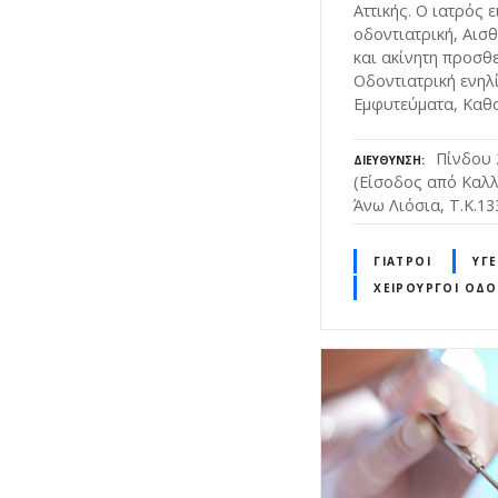
Αττικής. Ο ιατρός ε
οδοντιατρική, Αισθ
και ακίνητη προσθε
Οδοντιατρική ενηλ
Εμφυτεύματα, Καθ
Πίνδου 
ΔΙΕΎΘΥΝΣΗ
(Είσοδος από Καλ
Άνω Λιόσια, Τ.Κ.13
ΓΙΑΤΡΟΊ
ΥΓΕ
ΧΕΙΡΟΥΡΓΟΊ ΟΔΟ