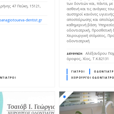
των δοντιών και, πάντα, μ
ιρήνης 47 Πεύκη, 15121,
ασθενή και τις ανάγκες το
αυστηροί κανόνες υγιεινής
αποστείρωσης και απολύμ
/panagiotoueva-dentist.gr
καθημερινή βάση. Υπηρεσίε
οδοντιατρική, Προσθετική 
Χειρουργική στόματος, Πρ
οδοντιατρική
Αλέξανδρου Παχ
ΔΙΕΎΘΥΝΣΗ
όροφος, Χίος, Τ.Κ.82131
ΓΙΑΤΡΟΊ
ΟΔΟΝΤΊΑΤΡ
ΝΤΊΑΤΡΟΙ
ΧΕΙΡΟΥΡΓΟΊ ΟΔΟΝΤΊΑΤΡΟ