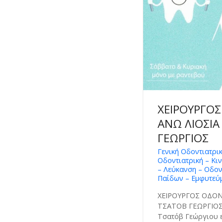
ΧΕΙΡΟΥΡΓΟ
ΑΝΩ ΛΙΟΣΙΑ
ΓΕΩΡΓΙΟΣ
Γενική Οδοντιατρικ
Οδοντιατρική – Κιν
– Λεύκανση – Οδον
Παίδων – Εμφυτεύ
ΧΕΙΡΟΥΡΓΟΣ ΟΔΟΝ
ΤΣΑΤΟΒ ΓΕΩΡΓΙΟΣ 
Τσατόβ Γεώργιου ε