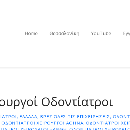
Home
Θεσσαλονίκη
YouTube
Εγ
ουργοί Οδοντίατροι
ΑΤΡΟΙ, ΕΛΛΆΔΑ, ΒΡΕΣ ΌΛΕΣ ΤΙΣ ΕΠΙΧΕΙΡΉΣΕΙΣ, ΟΔΟΝΤ
ΟΔΟΝΤΙΑΤΡΟΙ ΧΕΙΡΟΥΡΓΟΙ ΑΘΗΝΑ. ΟΔΟΝΤΙΑΤΡΟΙ ΧΕΙ
ΑΤΡΟΙ ΧΕΙΡΟΥΡΓΟΙ ΞΑΝΘΗ. ΟΔΟΝΤΙΑΤΡΟΙ ΧΕΙΡΟΥΡΓΟ