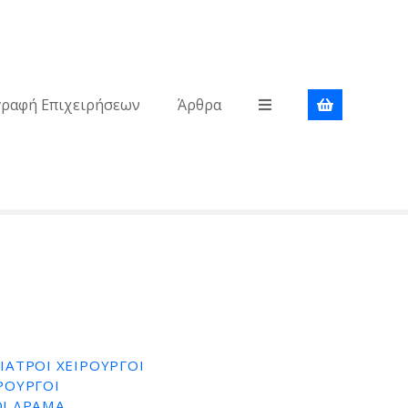
γραφή Επιχειρήσεων
Άρθρα
ΙΑΤΡΟΙ ΧΕΙΡΟΥΡΓΟΙ
ΡΟΥΡΓΟΙ
Ι ΔΡΑΜΑ,