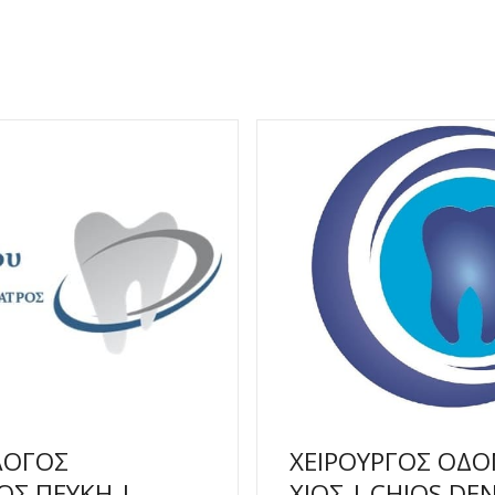
ΛΟΓΟΣ
ΧΕΙΡΟΥΡΓΟΣ ΟΔΟ
ΟΣ ΠΕΥΚΗ |
ΧΙΟΣ | CHIOS DE