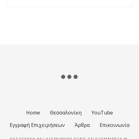
Θ
έ
σ
ε
ι
ς
π
λ
Home
Θεσσαλονίκη
YouTube
ο
Εγγραφή Επιχειρήσεων
Άρθρα
Επικοινωνία
ΚΑΤΑΣΚΕΥΉ ΚΑΙ ΔΙΑΧΕΊΡΗΣΗ EURO-TELECOMMERCE M.