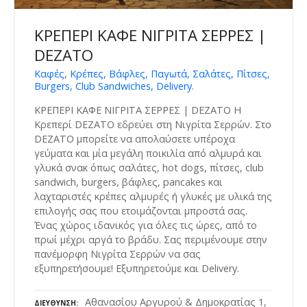
ΚΡΕΠΕΡΙ ΚΑΦΕ ΝΙΓΡΙΤΑ ΣΕΡΡΕΣ |
DEZATO
Καφές, Κρέπες, Βάφλες, Παγωτά, Σαλάτες, Πίτσες,
Burgers, Club Sandwiches, Delivery.
ΚΡΕΠΕΡΙ ΚΑΦΕ ΝΙΓΡΙΤΑ ΣΕΡΡΕΣ | DEZATO Η
Κρεπερί DEZATO εδρεύει στη Νιγρίτα Σερρών. Στο
DEZATO μπορείτε να απολαύσετε υπέροχα
γεύματα και μία μεγάλη ποικιλία από αλμυρά και
γλυκά σνακ όπως σαλάτες, hot dogs, πίτσες, club
sandwich, burgers, βάφλες, pancakes και
λαχταριστές κρέπες αλμυρές ή γλυκές με υλικά της
επιλογής σας που ετοιμάζονται μπροστά σας.
Ένας χώρος ιδανικός για όλες τις ώρες, από το
πρωί μέχρι αργά το βράδυ. Σας περιμένουμε στην
πανέμορφη Νιγρίτα Σερρών να σας
εξυπηρετήσουμε! Εξυπηρετούμε και Delivery.
Αθανασίου Αργυρού & Δημοκρατίας 1,
ΔΙΕΎΘΥΝΣΗ