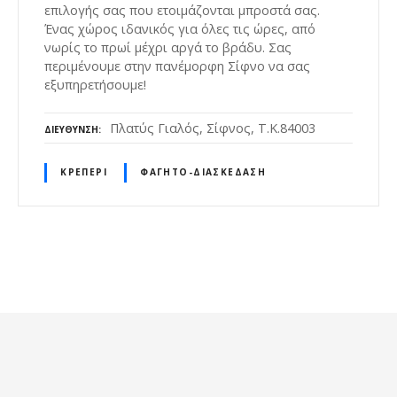
επιλογής σας που ετοιμάζονται μπροστά σας.
Ένας χώρος ιδανικός για όλες τις ώρες, από
νωρίς το πρωί μέχρι αργά το βράδυ. Σας
περιμένουμε στην πανέμορφη Σίφνο να σας
εξυπηρετήσουμε!
Πλατύς Γιαλός, Σίφνος, Τ.Κ.84003
ΔΙΕΎΘΥΝΣΗ
ΚΡΕΠΕΡΊ
ΦΑΓΗΤΌ-ΔΙΑΣΚΈΔΑΣΗ
Θ
έ
σ
ε