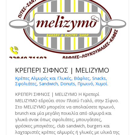
ΚΡΕΠΕΡΙ ΣΙΦΝΟΣ | MELIZYMO
Κρέπες Αλμυρές και Γλυκές, Βάφλες, Snacks,
Σφολιάτες, Sandwich, Donuts, Πρωινό, Χυμοί.
ΚΡΕΠΕΡΙ ΣΙΦΝΟΣ | MELIZYMO Η Κρεπερί
MELIZYMO εδρεύει στον Πλατύ Γιαλό, στην Σίφνο.
Στο MELIZYMO μπορείτε να απολαύσετε πρωινό,
brunch και μία μεγάλη ποικιλία από αλμυρά και
γλυκά σνακ όπως σφολιάτες, μπουγάτσες,
φρέσκες μπαγκέτες, club sandwich, burgers και
λαχταριστές κρέπες αλμυρές ή γλυκές με υλικά της