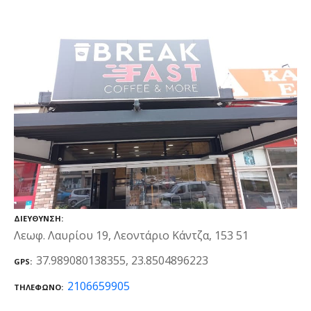
ΔΙΕΎΘΥΝΣΗ
Λεωφ. Λαυρίου 19, Λεοντάριο Κάντζα, 153 51
37.989080138355, 23.8504896223
GPS
2106659905
ΤΗΛΈΦΩΝΟ