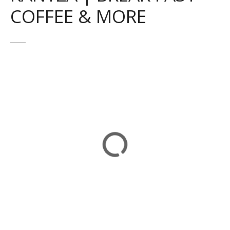
COFFEE & MORE
ε
ν
ο