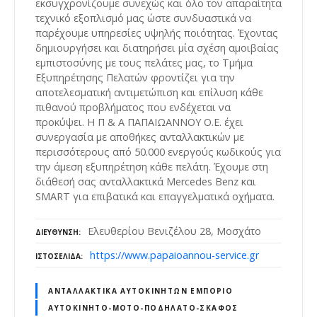
εκσυγχρονίζουμε συνεχώς και όλο τον απαραίτητα
τεχνικό εξοπλισμό μας ώστε συνδυαστικά να
παρέχουμε υπηρεσίες υψηλής ποιότητας. Έχοντας
δημιουργήσει και διατηρήσει μία σχέση αμοιβαίας
εμπιστοσύνης με τους πελάτες μας, το Τμήμα
Εξυπηρέτησης Πελατών φροντίζει για την
αποτελεσματική αντιμετώπιση και επίλυση κάθε
πιθανού προβλήματος που ενδέχεται να
προκύψει. Η Π & Α ΠΑΠΑΙΩΑΝΝΟΥ Ο.Ε. έχει
συνεργασία με αποθήκες ανταλλακτικών με
περισσότερους από 50.000 ενεργούς κωδικούς για
την άμεση εξυπηρέτηση κάθε πελάτη. Έχουμε στη
διάθεσή σας ανταλλακτικά Mercedes Benz και
SMART για επιβατικά και επαγγελματικά οχήματα.
Ελευθερίου Βενιζέλου 28, Μοσχάτο
ΔΙΕΎΘΥΝΣΗ
https://www.papaioannou-service.gr
ΙΣΤΟΣΕΛΊΔΑ
ΑΝΤΑΛΛΑΚΤΙΚΆ ΑΥΤΟΚΙΝΉΤΩΝ ΕΜΠΌΡΙΟ
ΑΥΤΟΚΊΝΗΤΟ-ΜΌΤΟ-ΠΟΔΉΛΑΤΟ-ΣΚΆΦΟΣ