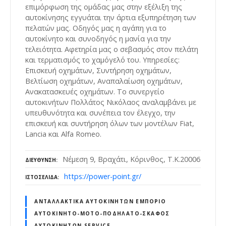
επιμόρφωση της ομάδας μας στην εξέλιξη της
αυτοκίνησης εγγυάται την άρτια εξυπηρέτηση των
πελατών μας. Οδηγός μας η αγάπη για το
αυτοκίνητο και συνοδηγός η μανία για την
τελειότητα. Αφετηρία μας ο σεβασμός στον πελάτη
και τερματισμός το χαμόγελό του. Υπηρεσίες:
Επισκευή οχημάτων, Συντήρηση οχημάτων,
Βελτίωση οχημάτων, Αναπαλαίωση οχημάτων,
Ανακατασκευές οχημάτων. Το συνεργείο
αυτοκινήτων Πολλάτος Νικόλαος αναλαμβάνει με
υπευθυνότητα και συνέπεια τον έλεγχο, την
επισκευή και συντήρηση όλων των μοντέλων Fiat,
Lancia και Alfa Romeo.
Νέμεση 9, Βραχάτι, Κόρινθος, Τ.Κ.20006
ΔΙΕΎΘΥΝΣΗ
https://power-point.gr/
ΙΣΤΟΣΕΛΊΔΑ
ΑΝΤΑΛΛΑΚΤΙΚΆ ΑΥΤΟΚΙΝΉΤΩΝ ΕΜΠΌΡΙΟ
ΑΥΤΟΚΊΝΗΤΟ-ΜΌΤΟ-ΠΟΔΉΛΑΤΟ-ΣΚΆΦΟΣ
ΑΥΤΟΚΙΝΉΤΩΝ SERVICE