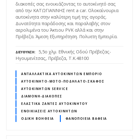
διακοπές σας ενοικιάζοντας το αυτοκίνητό σας
από την ΚΑΤΩΓΙΑΝΝΗΣ rent a car. Ολοκαίνουρια
αυτοκίνητα στην καλύτερη τιμή της αγοράς.
Δυνατότητα παράδοσης και παραλαβής στον
αερολιμένα του Άκτιου PVK αλλά και στην
Πρέβεζα. Άμεση Εξυπηρέτηση. Πολυετη Εμπειρία.
5,5ο χλμ. Εθνικής Οδού Πρέβεζας-
ΔΙΕΎΘΥΝΣΗ
Ηγουμενίτσας, Πρέβεζα, Τ.Κ.48100
ΑΝΤΑΛΛΑΚΤΙΚΆ ΑΥΤΟΚΙΝΉΤΩΝ ΕΜΠΌΡΙΟ
ΑΥΤΟΚΊΝΗΤΟ-ΜΌΤΟ-ΠΟΔΉΛΑΤΟ-ΣΚΆΦΟΣ
ΑΥΤΟΚΙΝΉΤΩΝ SERVICE
ΔΙΑΜΟΝΉ-ΔΙΑΚΟΠΈΣ
ΕΛΑΣΤΙΚΆ ΖΆΝΤΕΣ ΑΥΤΟΚΙΝΉΤΟΥ
ΕΝΟΙΚΙΆΣΕΙΣ ΑΥΤΟΚΙΝΉΤΩΝ
ΟΔΙΚΉ ΒΟΉΘΕΙΑ
ΦΑΝΟΠΟΙΕΊΑ ΒΑΦΕΊΑ