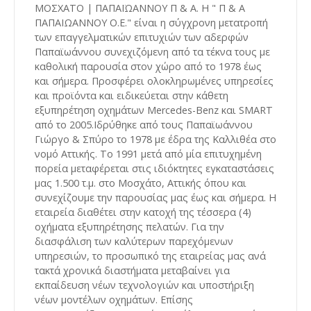
ΜΟΣΧΑΤΟ | ΠΑΠΑΪΩΑΝΝΟΥ Π & Α. Η " Π & Α
ΠΑΠΑΙΩΑΝΝΟΥ Ο.Ε." είναι η σύγχρονη μετατροπή
των επαγγελματικών επιτυχιών των αδερφών
Παπαϊωάννου συνεχιζόμενη από τα τέκνα τους με
καθολική παρουσία στον χώρο από το 1978 έως
και σήμερα. Προσφέρει ολοκληρωμένες υπηρεσίες
και προϊόντα και ειδικεύεται στην κάθετη
εξυπηρέτηση οχημάτων Mercedes-Benz και SMART
από το 2005.Ιδρύθηκε από τους Παπαϊωάννου
Γιώργο & Σπύρο το 1978 με έδρα της Καλλιθέα στο
νομό Αττικής. Το 1991 μετά από μία επιτυχημένη
πορεία μεταφέρεται στις ιδιόκτητες εγκαταστάσεις
μας 1.500 τ.μ. στο Μοσχάτο, Αττικής όπου και
συνεχίζουμε την παρουσίας μας έως και σήμερα. Η
εταιρεία διαθέτει στην κατοχή της τέσσερα (4)
οχήματα εξυπηρέτησης πελατών. Για την
διασφάλιση των καλύτερων παρεχόμενων
υπηρεσιών, το προσωπικό της εταιρείας μας ανά
τακτά χρονικά διαστήματα μεταβαίνει για
εκπαίδευση νέων τεχνολογιών και υποστήριξη
νέων μοντέλων οχημάτων. Επίσης