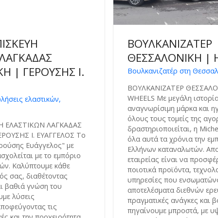
ΙΣΚΕΥΗ
ΒΟΥΛΚΑΝΙΖΑΤΕΡ
 ΛΑΓΚΑΔΑΣ
ΘΕΣΣΑΛΟΝΙΚΗ | 
Η | ΓΕΡΟΥΣΗΣ Ι.
Βουλκανιζατέρ στη Θεσσαλ
ΒΟΥΛΚΑΝΙΖΑΤΕΡ ΘΕΣΣΑΛΟ
WHEELS Με μεγάλη ιστορία,
λήσεις ελαστικών,
αναγνωρίσιμη μάρκα και ηγ
όλους τους τομείς της αγ
Η ΕΛΑΣΤΙΚΩΝ ΛΑΓΚΑΔΑΣ
δραστηριοποιείται, η Mich
ΡΟΥΣΗΣ Ι. ΕΥΑΓΓΕΛΟΣ Το
όλα αυτά τα χρόνια την εμ
ρούσης Ευάγγελος" με
Ελλήνων καταναλωτών. Απο
σχολείται με το εμπόριο
εταιρείας είναι να προσφέ
τών. Καλύπτουμε κάθε
ποιοτικά προϊόντα, τεχνολο
ός σας, διαθέτοντας
υπηρεσίες που ενσωματών
αι βαθιά γνώση του
αποτελέσματα διεθνών ερε
υμε λύσεις
πραγματικές ανάγκες και 
αποφεύγοντας τις
πηγαίνουμε μπροστά, με υ
ές και την προχειρότητα.