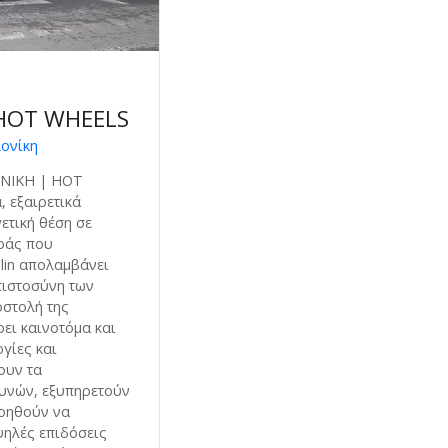
HOT WHEELS
ονίκη
ΝΙΚΗ | HOT
 εξαιρετικά
ετική θέση σε
οράς που
elin απολαμβάνει
πιστοσύνη των
στολή της
ρει καινοτόμα και
γίες και
ουν τα
υνών, εξυπηρετούν
βοηθούν να
ψηλές επιδόσεις