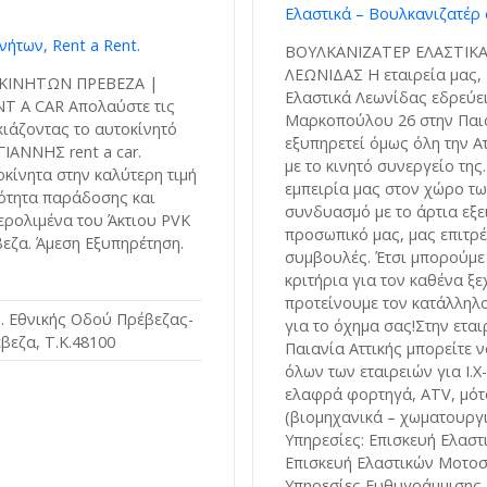
Ελαστικά – Βουλκανιζατέρ 
νήτων, Rent a Rent.
ΒΟΥΛΚΑΝΙΖΑΤΕΡ ΕΛΑΣΤΙΚΑ
ΛΕΩΝΙΔΑΣ Η εταιρεία μας,
ΟΚΙΝΗΤΩΝ ΠΡΕΒΕΖΑ |
Ελαστικά Λεωνίδας εδρεύει
 A CAR Απολαύστε τις
Μαρκοπούλου 26 στην Παια
κιάζοντας το αυτοκίνητό
εξυπηρετεί όμως όλη την Α
ΙΑΝΝΗΣ rent a car.
με το κινητό συνεργείο της
κίνητα στην καλύτερη τιμή
εμπειρία μας στον χώρο τω
ότητα παράδοσης και
συνδυασμό με το άρτια εξε
ρολιμένα του Άκτιου PVK
προσωπικό μας, μας επιτρ
βεζα. Άμεση Εξυπηρέτηση.
συμβουλές. Έτσι μπορούμε
κριτήρια για τον καθένα ξ
προτείνουμε τον κατάλληλ
μ. Εθνικής Οδού Πρέβεζας-
για το όχημα σας!Στην εται
βεζα, Τ.Κ.48100
Παιανία Αττικής μπορείτε ν
όλων των εταιρειών για Ι.Χ
ελαφρά φορτηγά, ATV, μότο
(βιομηχανικά – χωματουργι
Υπηρεσίες: Επισκευή Ελαστ
Επισκευή Ελαστικών Μοτοσ
Υπηρεσίες Ευθυγράμμισης 