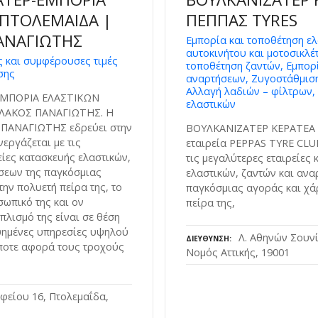
 ΠΤΟΛΕΜΑΙΔΑ |
ΠΕΠΠΑΣ TYRES
ΑΝΑΓΙΩΤΗΣ
Εμπορία και τοποθέτηση ε
αυτοκινήτου και μοτοσικλέ
 και συμφέρουσες τιμές
τοποθέτηση ζαντών, Εμπορ
σης
αναρτήσεων, Ζυγοστάθμιση
Αλλαγή λαδιών – φίλτρων,
ΕΜΠΟΡΙΑ ΕΛΑΣΤΙΚΩΝ
ελαστικών
ΛΑΚΟΣ ΠΑΝΑΓΙΩΤΗΣ. Η
 ΠΑΝΑΓΙΩΤΗΣ εδρεύει στην
ΒΟΥΛΚΑΝΙΖΑΤΕΡ ΚΕΡΑΤΕΑ 
εργάζεται με τις
εταιρεία PEPPAS TYRE CLU
είες κατασκευής ελαστικών,
τις μεγαλύτερες εταιρείες
σεων της παγκόσμιας
ελαστικών, ζαντών και ανα
ην πολυετή πείρα της, το
παγκόσμιας αγοράς και χά
σωπικό της και ον
πείρα της,
λισμό της είναι σε θέση
υημένες υπηρεσίες υψηλού
Λ. Αθηνών Σουνί
ΔΙΕΎΘΥΝΣΗ
ποτε αφορά τους τροχούς
Νομός Αττικής, 19001
φείου 16, Πτολεμαΐδα,