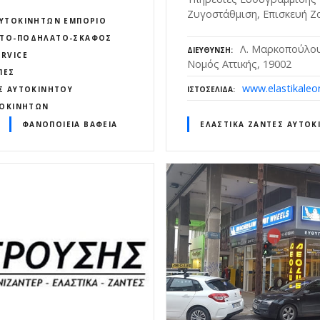
Ζυγοστάθμιση, Επισκευή Ζ
ΑΥΤΟΚΙΝΉΤΩΝ ΕΜΠΌΡΙΟ
ΌΤΟ-ΠΟΔΉΛΑΤΟ-ΣΚΆΦΟΣ
Λ. Μαρκοπούλου
ΔΙΕΎΘΥΝΣΗ
RVICE
Νομός Αττικής, 19002
ΠΈΣ
www.elastikaleo
ΙΣΤΟΣΕΛΊΔΑ
Σ ΑΥΤΟΚΙΝΉΤΟΥ
ΤΟΚΙΝΉΤΩΝ
ΦΑΝΟΠΟΙΕΊΑ ΒΑΦΕΊΑ
ΕΛΑΣΤΙΚΆ ΖΆΝΤΕΣ ΑΥΤΟΚ