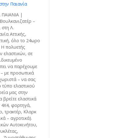
στην Παιανία
 ΠΑΙΑΝΙΑ |
 Βουλκανιζατέρ –
 στη Λ.
νία Αττικής,
ττική, όλο το 24ωρο
. Η πολυετής
ν ελαστικών, σε
ιδικευμένο
έπει να παρέχουμε
 – με προσωπικά
εχωριστά – να σας
ο τύπο ελαστικού
ρεία μας στην
α βρείτε ελαστικά
- 4X4, φορτηγά,
, τρακτέρ, Κλαρκ
κά – αγροτικά).
ικών Αυτοκινήτου,
υκλέτας,
– Ζυγοστάθμισης,