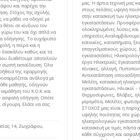
μας. Η άρτια τεχνική μας κ
άφου και παρέχει την
στους πελάτες υψηλή ποιό
ηση. Στόχος της σχολής
στην κατασκευή των ηλεκτ
ς να μάθει να οδηγεί με
εγκαταστάσεων. Προσφέρο
 θέτει σε κίνδυνο τον
ολοκληρωμένες λύσεις και
 γύρω του και όχι απλά να
υπηρεσίες.Αναλαμβάνουμε 
ια οδήγησης. Το ευχάριστο
κατοικίες, καταστήματα, ξε
ολή, η πείρα και η
επαγγελματικούς χώρους. 
υ δασκάλου καθώς και τα
εγκαταστάσεις Ηλεκτρολόγ
που διαθέτουμε αποτελούν
έργα Ηλεκτρικές Εγκαταστά
ην σωστή εκπαίδευση. Όλα
πίνακες, αλλαγή, Πιστοποι
 βοήθεια της εφαρμογής
Αντικατάσταση οποιασδήπο
προσαρμόζεται ανάλογα με
Μελέτη, κατασκευή ηλεκτρ
 κάθε μαθητής, οδηγούν
εγκαταστάσεων, Ηλιακοί – 
εκμάθηση του Κ.Ο.Κ. και
Θερμοσίφωνες, Βλάβες, ηλ
ν ασφαλή οδήγηση. Οπότε
μερεμέτια, Μελέτες φωτισμ
αι σίγουρη. Ελάτε να σας
ΣΤΟΧΟΣ μας είναι η παρο
υψηλής ποιότητας στο χώρ
ηλεκτρολογικών εγκαταστά
τίας 14, Ζωγράφου,
κατασκευή με τιμές πάντα α
κάθε σύγχρονη και ασφαλή