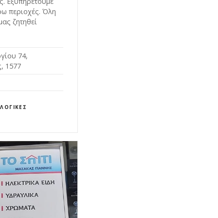
ύς. Εξυπηρετούμε
ρω περιοχές. Όλη
μας ζητηθεί
γίου 74,
, 1577
ΛΟΓΙΚΈΣ