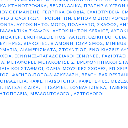
ΚΆ-ΚΤΗΝΟΤΡΟΦΙΚΆ, ΒΕΝΖΙΝΑΔΙΚΑ, ΠΡΑΤΗΡΙΑ ΥΓΡΩΝ 
ΟΥ ΘΕΡΜΑΝΣΗΣ, ΓΕΩΡΓΙΚΆ ΕΦΌΔΙΑ, ΕΛΑΙΟΤΡΙΒΕΊΑ, Ε
ΌΡΙΟ ΒΙΟΛΟΓΙΚΏΝ ΠΡΟΪΌΝΤΩΝ, ΕΜΠΌΡΙΟ ΖΩΟΤΡΟΦΏΝ
ΪΌΝΤΑ, ΑΥΤΟΚΊΝΗΤΟ, ΜΌΤΟ, ΠΟΔΉΛΑΤΟ, ΣΚΆΦΟΣ, ΑΝ
ΤΑΛΛΑΚΤΙΚΆ ΣΚΑΦΏΝ, ΑΥΤΟΚΙΝΉΤΩΝ SERVICE, ΑΥΤΟ
ΑΝΙΖΑΤΈΡ, ΕΝΟΙΚΙΆΣΕΙΣ ΠΟΔΗΛΆΤΩΝ, ΟΔΙΚΉ ΒΟΉΘΕΙΑ, 
ΕΥΤΉΡΕΣ, ΔΙΑΚΟΠΈΣ, ΔΙΑΜΟΝΉ,ΤΟΥΡΙΣΜΌΣ, MINIBUS-
ΜΆΤΙΑ, ΔΙΑΜΕΡΊΣΜΑΤΑ, ΣΤΟΎΝΤΙΟΣ, ΕΝΟΙΚΙΆΣΕΙΣ Α
ΧΕΊΑ, ΞΕΝΏΝΕΣ-ΠΑΡΑΔΟΣΙΑΚΟΊ ΞΕΝΏΝΕΣ, ΡΑΔΙΟΤΑΞΊ,
ΊΑ, ΜΕΤΑΦΟΡΈΣ ΜΕΤΑΚΟΜΊΣΕΙΣ, ΒΡΕΦΟΝΗΠΙΑΚΟΊ ΣΤ
ΑΙΔΙΚΟΊ ΣΤΑΘΜΟΊ, ΩΔΕΊΑ-ΜΟΥΣΙΚΈΣ ΣΧΟΛΈΣ, ΕΠΙΧΕΙΡ
ΤΟΣ, ΦΑΓΗΤΌ-ΠΟΤΌ-ΔΙΑΣΚΈΔΑΣΗ, BEACH BAR,RESTAU
ΡΟΠΛΑΣΤΕΊΑ, ΚΑΦΈ, ΠΑΙΔΌΤΟΠΟΙ, ΚΑΦΕΤΈΡΙΕΣ, ΜΕΖΕΔΟ
, ΠΑΤΣΑΤΖΊΔΙΚΑ, ΠΙΤΣΑΡΊΕΣ, ΣΟΥΒΛΑΤΖΊΔΙΚΑ, ΤΑΒΈΡΝ
ΗΤΟΠΩΛΕΊΑ, ΜΕΛΛΟΝΤΟΛΟΓΟΙ, ΑΣΤΡΟΛΌΓΟΙ