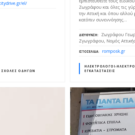
εμπιστευθείτε τους ειδικο
citydrive.gr/el/
Ζωγράφου και όλες τις γύ
την Αττική και όπου αλλού 
κατόπιν συνεννόησης…
Ζωγράφου Γεωρ
ΔΙΕΎΘΥΝΣΗ
Ζγωγράφου, Νομός Αττικής
romposk.gr
ΙΣΤΟΣΕΛΊΔΑ
ΗΛΕΚΤΡΟΛΌΓΟΙ-ΗΛΕΚΤΡΟ
ΣΧΟΛΈΣ ΟΔΗΓΏΝ
ΕΓΚΑΤΑΣΤΆΣΕΙΣ