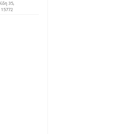
ίδη 35,
 15772