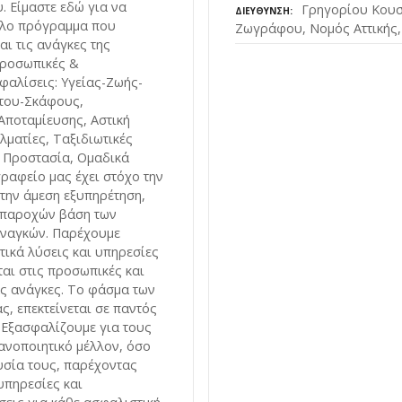
 Είμαστε εδώ για να
Γρηγορίου Κουσ
ΔΙΕΎΘΥΝΣΗ
ηλο πρόγραμμα που
Ζωγράφου, Νομός Αττικής,
αι τις ανάγκες της
Προσωπικές &
φαλίσεις: Υγείας-Ζωής-
ητου-Σκάφους,
Αποταμίευσης, Αστική
λματίες, Ταξιδιωτικές
 Προστασία, Ομαδικά
ραφείο μας έχει στόχο την
την άμεση εξυπηρέτηση,
 παροχών βάση των
ναγκών. Παρέχουμε
τικά λύσεις και υπηρεσίες
αι στις προσωπικές και
ας ανάγκες. Το φάσμα των
ς, επεκτείνεται σε παντός
 Εξασφαλίζουμε για τους
κανοποιητικό μέλλον, όσο
υσία τους, παρέχοντας
υπηρεσίες και