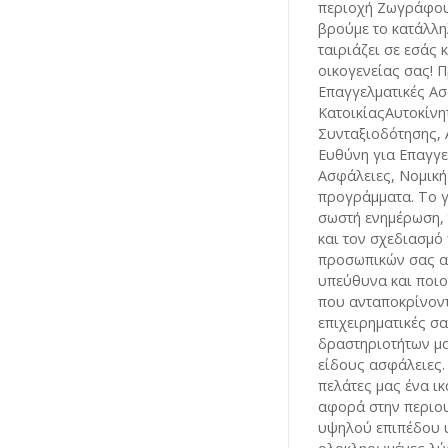
περιοχή Ζωγράφου.
βρούμε το κατάλλ
ταιριάζει σε εσάς κ
οικογενείας σας! 
Επαγγελματικές Ασ
ΚατοικίαςΑυτοκίν
Συνταξιοδότησης, 
Ευθύνη για Επαγγε
Ασφάλειες, Νομική
προγράμματα. Το γ
σωστή ενημέρωση, 
και τον σχεδιασμό
προσωπικών σας α
υπεύθυνα και ποιο
που ανταποκρίνοντ
επιχειρηματικές σ
δραστηριοτήτων μα
είδους ασφάλειες.
πελάτες μας ένα ι
αφορά στην περιο
υψηλού επιπέδου 