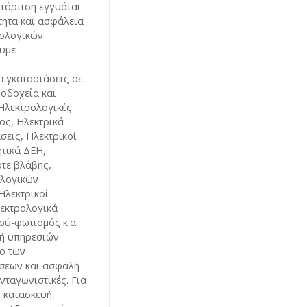
ατάρτιση εγγυάται
τητα και ασφάλεια
ρολογικών
υμε
εγκαταστάσεις σε
νοδοχεία και
Ηλεκτρολογικές
ος, Ηλεκτρικά
σεις, Ηλεκτρικοί
ητικά ΔΕΗ,
τε βλάβης,
ολογικών
Ηλεκτρικοί
εκτρολογικά
ού-φωτισμός κ.α
χή υπηρεσιών
ο των
σεων και ασφαλή
νταγωνιστικές. Για
 κατασκευή,