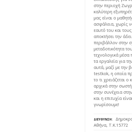
στην περιοχή Ζωγρ
καλύτερη εξυπηρέτ
μας είναι ο μαθητή
ασφάλεια, χωρίς να
εαυτό του και τους
αποκτήσει την άδε
περιβάλλον στην σχ
μεταδοτικότητα το
τεχνολογικά μέσα 
τα εργαλεία για τ
αυτά, μαζί με την
testkok, η οποία 
το τι χρειάζεται ο
αρχικά στην σωστή 
στην συνέχεια στη
και η επιτυχία είν
γνωρίσουμε!
Δημοκρα
ΔΙΕΎΘΥΝΣΗ
Αθήνα, Τ.Κ.15772