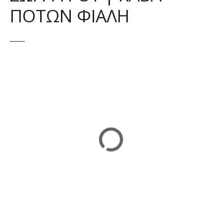
ΠΟΤΩΝ ΦΙΑΛΗ
ε
ν
ο