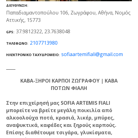
ΔΙΕΎΘΥΝΣΗ
Παπαδιαμαντοπούλου 106, Ζωγράφου, Αθήνα, Νομός
Αττικής, 15773
37.9812322, 23.7638048
GPS
2107713980
ΤΗΛΈΦΩΝΟ
sofiaartemifiali@gmail.com
ΗΛΕΚΤΡΟΝΙΚΌ ΤΑΧΥΔΡΟΜΕΊΟ
ΚΑΒΑ-ΞΗΡΟΙ ΚΑΡΠΟΙ ΖΩΓΡΑΦΟΥ | ΚΑΒΑ
ΠΟΤΩΝ ΦΙΑΛΗ
Στην επιχείρησή μας SOFIA ARTEMIS FIALI
μπορείτε να βρείτε μεγάλη ποικιλία από
αλκοολούχα ποτά, κρασιά, λικέρ, μπύρες,
αναψυκτικά, καφέδες και ξηρούς καρπούς.
Επίσης διαθέτουμε τσιγάρα, γλυκίσματα,