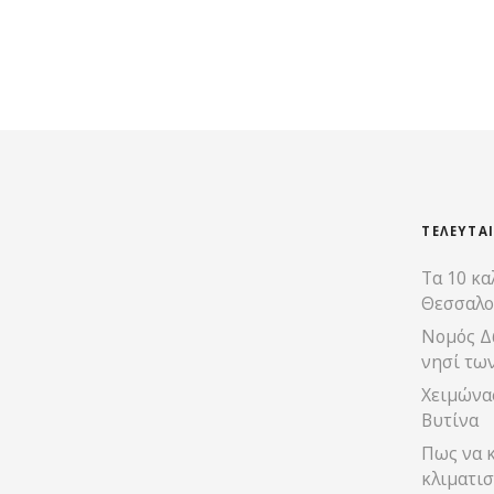
Θ
έ
σ
ε
ι
ΤΕΛΕΥΤΑ
Τα 10 κα
ς
Θεσσαλο
π
Νομός Δ
νησί τω
λ
Χειμώνας
ο
Βυτίνα
Πως να κ
ή
κλιματισ