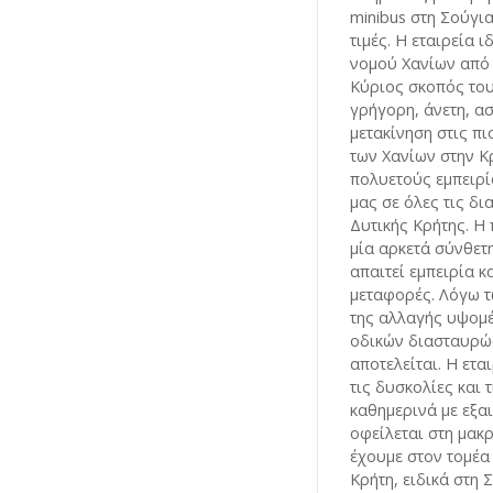
minibus στη Σούγι
τιμές. Η εταιρεία 
νομού Χανίων από τ
Κύριος σκοπός του
γρήγορη, άνετη, α
μετακίνηση στις π
των Χανίων στην Κ
πολυετούς εμπειρί
μας σε όλες τις δ
Δυτικής Κρήτης. Η 
μία αρκετά σύνθετ
απαιτεί εμπειρία κ
μεταφορές. Λόγω 
της αλλαγής υψομέ
οδικών διασταυρώ
αποτελείται. Η ετα
τις δυσκολίες και τ
καθημερινά με εξαι
οφείλεται στη μακ
έχουμε στον τομέα
Κρήτη, ειδικά στη 