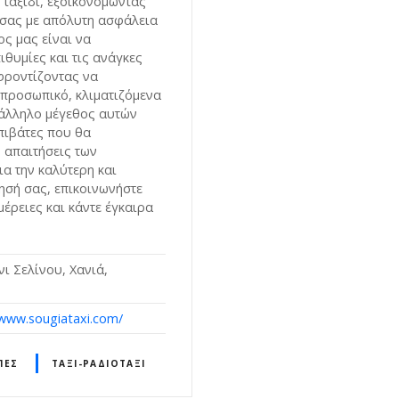
 ταξίδι, εξοικονομώντας
 σας με απόλυτη ασφάλεια
ος μας είναι να
ιθυμίες και τις ανάγκες
φροντίζοντας να
προσωπικό, κλιματιζόμενα
τάλληλο μέγεθος αυτών
πιβάτες που θα
ς απαιτήσεις των
ια την καλύτερη και
ησή σας, επικοινωνήστε
μέρειες και κάντε έγκαιρα
ι Σελίνου, Χανιά,
/www.sougiataxi.com/
ΠΈΣ
ΤΑΞΊ-ΡΑΔΙΟΤΑΞΊ