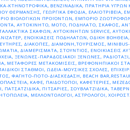
ΚΆ-ΚΤΗΝΟΤΡΟΦΙΚΆ, ΒΕΝΖΙΝΑΔΙΚΑ, ΠΡΑΤΗΡΙΑ ΥΓΡΩΝ 
ΟΥ ΘΕΡΜΑΝΣΗΣ, ΓΕΩΡΓΙΚΆ ΕΦΌΔΙΑ, ΕΛΑΙΟΤΡΙΒΕΊΑ, Ε
ΌΡΙΟ ΒΙΟΛΟΓΙΚΏΝ ΠΡΟΪΌΝΤΩΝ, ΕΜΠΌΡΙΟ ΖΩΟΤΡΟΦΏΝ
ΪΌΝΤΑ, ΑΥΤΟΚΊΝΗΤΟ, ΜΌΤΟ, ΠΟΔΉΛΑΤΟ, ΣΚΆΦΟΣ, ΑΝ
ΤΑΛΛΑΚΤΙΚΆ ΣΚΑΦΏΝ, ΑΥΤΟΚΙΝΉΤΩΝ SERVICE, ΑΥΤΟ
ΑΝΙΖΑΤΈΡ, ΕΝΟΙΚΙΆΣΕΙΣ ΠΟΔΗΛΆΤΩΝ, ΟΔΙΚΉ ΒΟΉΘΕΙΑ, 
ΕΥΤΉΡΕΣ, ΔΙΑΚΟΠΈΣ, ΔΙΑΜΟΝΉ,ΤΟΥΡΙΣΜΌΣ, MINIBUS-
ΜΆΤΙΑ, ΔΙΑΜΕΡΊΣΜΑΤΑ, ΣΤΟΎΝΤΙΟΣ, ΕΝΟΙΚΙΆΣΕΙΣ Α
ΧΕΊΑ, ΞΕΝΏΝΕΣ-ΠΑΡΑΔΟΣΙΑΚΟΊ ΞΕΝΏΝΕΣ, ΡΑΔΙΟΤΑΞΊ,
ΊΑ, ΜΕΤΑΦΟΡΈΣ ΜΕΤΑΚΟΜΊΣΕΙΣ, ΒΡΕΦΟΝΗΠΙΑΚΟΊ ΣΤ
ΑΙΔΙΚΟΊ ΣΤΑΘΜΟΊ, ΩΔΕΊΑ-ΜΟΥΣΙΚΈΣ ΣΧΟΛΈΣ, ΕΠΙΧΕΙΡ
ΤΟΣ, ΦΑΓΗΤΌ-ΠΟΤΌ-ΔΙΑΣΚΈΔΑΣΗ, BEACH BAR,RESTAU
ΡΟΠΛΑΣΤΕΊΑ, ΚΑΦΈ, ΠΑΙΔΌΤΟΠΟΙ, ΚΑΦΕΤΈΡΙΕΣ, ΜΕΖΕΔΟ
, ΠΑΤΣΑΤΖΊΔΙΚΑ, ΠΙΤΣΑΡΊΕΣ, ΣΟΥΒΛΑΤΖΊΔΙΚΑ, ΤΑΒΈΡΝ
ΗΤΟΠΩΛΕΊΑ, ΜΕΛΛΟΝΤΟΛΟΓΟΙ, ΑΣΤΡΟΛΌΓΟΙ, ΧΟΙΡΟΣΤ