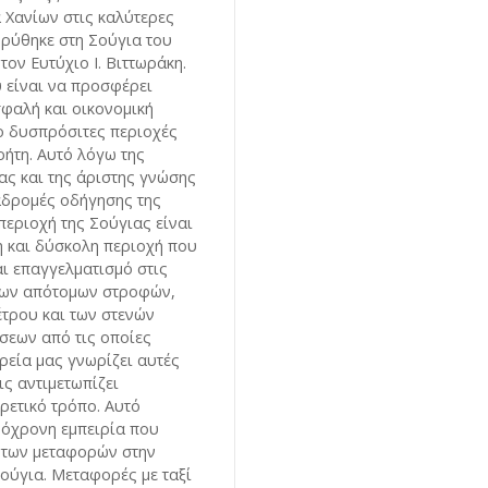
α Χανίων στις καλύτερες
ιδρύθηκε στη Σούγια του
ον Ευτύχιο Ι. Βιττωράκη.
 είναι να προσφέρει
σφαλή και οικονομική
ιο δυσπρόσιτες περιοχές
ρήτη. Αυτό λόγω της
ας και της άριστης γνώσης
ιαδρομές οδήγησης της
περιοχή της Σούγιας είναι
η και δύσκολη περιοχή που
αι επαγγελματισμό στις
των απότομων στροφών,
τρου και των στενών
σεων από τις οποίες
ιρεία μας γνωρίζει αυτές
ις αντιμετωπίζει
ρετικό τρόπο. Αυτό
ρόχρονη εμπειρία που
 των μεταφορών στην
Σούγια. Μεταφορές με ταξί