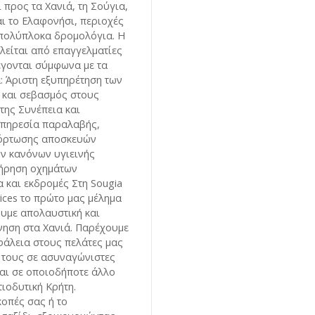
ι προς τα Χανιά, τη Σούγια,
ι το Ελαφονήσι, περιοχές
 πολύπλοκα δρομολόγια. Η
ελείται από επαγγελματίες
έγονται σύμφωνα με τα
: Άριστη εξυπηρέτηση των
 και σεβασμός στους
της Συνέπεια και
Υπηρεσία παραλαβής,
όρτωσης αποσκευών
ν κανόνων υγιεινής
τήρηση οχημάτων
α και εκδρομές Στη Sougia
vices το πρώτο μας μέλημα
υμε απολαυστική και
νηση στα Χανιά. Παρέχουμε
φάλεια στους πελάτες μας
ς τους σε ασυναγώνιστες
και σε οποιοδήποτε άλλο
ιοδυτική Κρήτη.
κοπές σας ή το