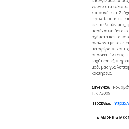
επαγγελματικό σας
χρόνο στα ταξίδια
και συνέπεια. Στόχ
φροντίζουμε τις επ
των πελατών μας, 
παρέχουμε άριστο 
οχήματα και το κα
ανάλογα με τους ε
μεταφέρουν και τι
αποσκευών τους. Γ
ταχύτερη εξυπηρέτ
μαζί μας για λεπτο
κρατήσεις.
Ροδοβάν
ΔΙΕΎΘΥΝΣΗ
Τ.Κ.73009
https:/
ΙΣΤΟΣΕΛΊΔΑ
ΔΙΑΜΟΝΉ-ΔΙΑΚΟ