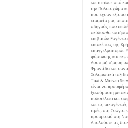
και minibus από κα
την Παλαιοχώρα κα
που έχουν εξίσου
εταιρεία μας αποτ
οδηγούς που επιλ
ακόλουθα κριτήρια
επιβατών Ευγένεια
επισκέπτες της Κρή
επαγγελματισμός 
φόρτωσης και εκφ
Αυστηρή τήρηση τω
Φροντίδα και συν
Χαλαρωτικά ταξίδι
Taxi & Minivan Ser
είναι να προσφέρο
ξεκούραστη μετακί
πολυτέλεια και ασ
και τις οικογένειέ
τιμές, στη Σούγια 
προορισμό στη Νοτ
Απολαύστε τις δια