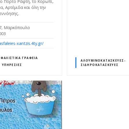
το Πόρτο Ράφτη, το Κορωπί,
α, Αρτέμιδα και όλη την
νεννόησης.
 7, Μαρκόπουλο
003
asfaleies-xantzis.4ty.gr/
ΣΦΑΛΙΣΤΙΚΆ ΓΡΑΦΕΊΑ
ΑΛΟΥΜΙΝΟΚΑΤΑΣΚΕΥΈΣ-
Σ ΥΠΗΡΕΣΊΕΣ
ΣΙΔΗΡΟΚΑΤΑΣΚΕΥΈΣ