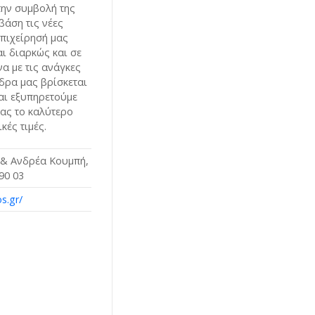
ην συμβολή της
 βάση τις νέες
επιχείρησή μας
αι διαρκώς και σε
α με τις ανάγκες
δρα μας βρίσκεται
αι εξυπηρετούμε
ας το καλύτερο
κές τιμές.
& Ανδρέα Κουμπή,
90 03
s.gr/