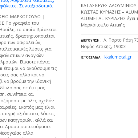
του, Ασφάλεια Κατοικίας,
ΚΑΤΑΣΚΕΥΕΣ ΑΛΟΥΜΙΝΙΟΥ
φάλειες, Συνταξιοδοτικό.
ΚΩΣΤΑΣ ΚΥΡΙΑΖΗΣ – ALUME
ΦΕΙΟ ΜΑΡΚΟΠΟΥΛΟ |
ALUMETAL ΚΥΡΙΑΖΗΣ έχει τ
Σ Το γραφείο του
Μαρκόπουλο Αττικής
Βασίλη, το οποίο βρίσκεται
τικής, δραστηριοποιείται
Λ. Πόρτο Ράτη 
ΔΙΕΎΘΥΝΣΗ
ώρο των ασφαλειών,
Νομός Αττικής, 19003
ελεσματικές λύσεις για
σφαλιστικών αναγκών
kkalumetal.gr
ΙΣΤΟΣΕΛΊΔΑ
ελματιών. Είμαστε πάντα
ι έτοιμοι να ακούσουμε τις
σεις σας αλλά και να
ί να βρούμε την ιδανική
δίπλα σας σε ό,τι μας
ση, συνέπεια και
ργαζόμαστε με όλες σχεδόν
ταιρείες. Σκοπός μας είναι
 στιγμή αξιόπιστες λύσεις
των κατηγοριών, αλλά και
α. Δραστηροποιούμαστε
Μεσογαίας αλλά