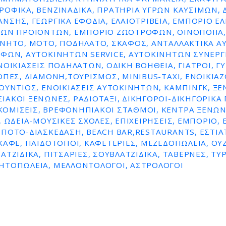
ΡΟΦΙΚΆ, ΒΕΝΖΙΝΑΔΙΚΑ, ΠΡΑΤΗΡΙΑ ΥΓΡΩΝ ΚΑΥΣΙΜΩΝ,
ΝΣΗΣ, ΓΕΩΡΓΙΚΆ ΕΦΌΔΙΑ, ΕΛΑΙΟΤΡΙΒΕΊΑ, ΕΜΠΌΡΙΟ ΕΛ
ΚΏΝ ΠΡΟΪΌΝΤΩΝ, ΕΜΠΌΡΙΟ ΖΩΟΤΡΟΦΏΝ, ΟΙΝΟΠΟΙΊΑ,
ΊΝΗΤΟ, ΜΌΤΟ, ΠΟΔΉΛΑΤΟ, ΣΚΆΦΟΣ, ΑΝΤΑΛΛΑΚΤΙΚΆ Α
ΦΏΝ, ΑΥΤΟΚΙΝΉΤΩΝ SERVICE, ΑΥΤΟΚΙΝΉΤΩΝ ΣΥΝΕΡΓΕ
ΝΟΙΚΙΆΣΕΙΣ ΠΟΔΗΛΆΤΩΝ, ΟΔΙΚΉ ΒΟΉΘΕΙΑ, ΓΙΑΤΡΟΊ, Γ
ΟΠΈΣ, ΔΙΑΜΟΝΉ,ΤΟΥΡΙΣΜΌΣ, MINIBUS-TAXI, ΕΝΟΙΚΙΑ
ΟΎΝΤΙΟΣ, ΕΝΟΙΚΙΆΣΕΙΣ ΑΥΤΟΚΙΝΉΤΩΝ, ΚΆΜΠΙΝΓΚ, ΞΕ
ΑΚΟΊ ΞΕΝΏΝΕΣ, ΡΑΔΙΟΤΑΞΊ, ΔΙΚΗΓΌΡΟΙ-ΔΙΚΗΓΟΡΙΚΆ 
ΟΜΊΣΕΙΣ, ΒΡΕΦΟΝΗΠΙΑΚΟΊ ΣΤΑΘΜΟΊ, ΚΈΝΤΡΑ ΞΈΝΩΝ
, ΩΔΕΊΑ-ΜΟΥΣΙΚΈΣ ΣΧΟΛΈΣ, ΕΠΙΧΕΙΡΉΣΕΙΣ, ΕΜΠΌΡΙΟ, 
ΠΟΤΌ-ΔΙΑΣΚΈΔΑΣΗ, BEACH BAR,RESTAURANTS, ΕΣΤΙΑ
ΚΑΦΈ, ΠΑΙΔΌΤΟΠΟΙ, ΚΑΦΕΤΈΡΙΕΣ, ΜΕΖΕΔΟΠΩΛΕΊΑ, ΟΥΖ
ΤΖΊΔΙΚΑ, ΠΙΤΣΑΡΊΕΣ, ΣΟΥΒΛΑΤΖΊΔΙΚΑ, ΤΑΒΈΡΝΕΣ, ΤΥ
ΗΤΟΠΩΛΕΊΑ, ΜΕΛΛΟΝΤΟΛΌΓΟΙ, ΑΣΤΡΟΛΌΓΟΙ