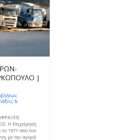
ΘΡΩΝ-
ΡΚΟΠΟΥΛΟ |
οβλήτων,
ράξεις &
ΟΦΡΑΞΕΙΣ
. Η Επιχείρηση
το 1971 απο τον
νη, με την αγορά