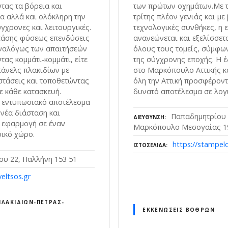
τας τα βόρεια και
των πρώτων οχημάτων.Με τ
α αλλά και ολόκληρη την
τρίτης πλέον γενιάς και με
ύγχρονες και λειτουργικές.
τεχνολογικές συνθήκες, η 
 πάσης φύσεως επενδύσεις
ανανεώνεται και εξελίσσετ
αναλόγως των απαιτήσεών
όλους τους τομείς, σύμφων
ντας κομμάτι-κομμάτι, είτε
της σύγχρονης εποχής. Η έ
άνελς πλακιδίων με
στο Μαρκόπουλο Αττικής κ
στάσεις και τοποθετώντας
όλη την Αττική προσφέροντ
σε κάθε κατασκευή.
δυνατό αποτέλεσμα σε λογι
α εντυπωσιακό αποτέλεσμα
 νέα διάσταση και
Παπαδημητρίου 
ΔΙΕΎΘΥΝΣΗ
 εφαρμογή σε έναν
Μαρκόπουλο Μεσογαίας 1
ρικό χώρο.
https://stampelo
ΙΣΤΟΣΕΛΊΔΑ
ου 22, Παλλήνη 153 51
veltsos.gr
ΛΑΚΙΔΊΩΝ-ΠΈΤΡΑΣ-
ΕΚΚΕΝΏΣΕΙΣ ΒΌΘΡΩΝ