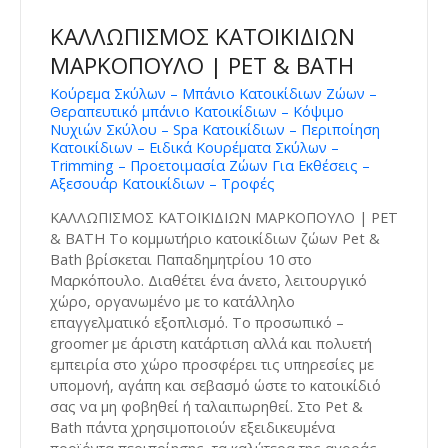
ΚΑΛΛΩΠΙΣΜΟΣ ΚΑΤΟΙΚΙΔΙΩΝ
ΜΑΡΚΟΠΟΥΛΟ | PET & BATH
Κούρεμα Σκύλων – Μπάνιο Κατοικίδιων Ζώων –
Θεραπευτικό μπάνιο Κατοικίδιων – Κόψιμο
Νυχιών Σκύλου – Spa Κατοικίδιων – Περιποίηση
Κατοικίδιων – Ειδικά Κουρέματα Σκύλων –
Trimming – Προετοιμασία Ζώων Για Εκθέσεις –
Αξεσουάρ Κατοικίδιων – Τροφές
ΚΑΛΛΩΠΙΣΜΟΣ ΚΑΤΟΙΚΙΔΙΩΝ ΜΑΡΚΟΠΟΥΛΟ | PET
& BATH Το κομμωτήριο κατοικίδιων ζώων Pet &
Bath βρίσκεται Παπαδημητρίου 10 στο
Μαρκόπουλο. Διαθέτει ένα άνετο, λειτουργικό
χώρο, οργανωμένο με το κατάλληλο
επαγγελματικό εξοπλισμό. Το προσωπικό –
groomer με άριστη κατάρτιση αλλά και πολυετή
εμπειρία στο χώρο προσφέρει τις υπηρεσίες με
υπομονή, αγάπη και σεβασμό ώστε το κατοικίδιό
σας να μη φοβηθεί ή ταλαιπωρηθεί. Στο Pet &
Bath πάντα χρησιμοποιούν εξειδικευμένα