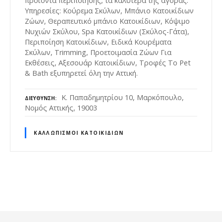
προϊόντα περιποίησης, τα καλύτερα της αγοράς.
Υπηρεσίες: Κούρεμα Σκύλων, Μπάνιο Κατοικίδιων
Ζώων, Θεραπευτικό μπάνιο Κατοικίδιων, Κόψιμο
Νυχιών Σκύλου, Spa Κατοικίδιων (Σκύλος-Γάτα),
Περιποίηση Κατοικίδιων, Ειδικά Κουρέματα
Σκύλων, Trimming, Προετοιμασία Ζώων Για
Εκθέσεις, Αξεσουάρ Κατοικίδιων, Τροφές Το Pet
& Bath εξυπηρετεί όλη την Αττική.
Κ. Παπαδημητρίου 10, Μαρκόπουλο,
ΔΙΕΎΘΥΝΣΗ
Νομός Αττικής, 19003
ΚΑΛΛΩΠΙΣΜΟΊ ΚΑΤΟΙΚΊΔΙΩΝ
Θ
έ
σ