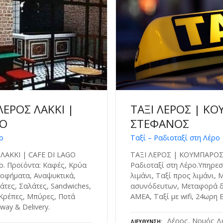
ΛΕΡΟΣ ΛΑΚΚΙ |
ΤΑΞΙ ΛΕΡΟΣ | Κ
GO
ΣΤΕΦΑΝΟΣ
ο
Ταξί – Ραδιοταξί στη Λέρο
ΛΑΚΚΙ | CAFE DI LAGO
ΤΑΞΙ ΛΕΡΟΣ | ΚΟΥΜΠΑΡΟΣ
ο. Προϊόντα: Καφές, Κρύα
Ραδιοταξί στη Λέρο.Υπηρεσ
οφήματα, Αναψυκτικά,
λιμάνι, Ταξί προς λιμάνι,
άτες, Σαλάτες, Sandwiches,
ασυνόδευτων, Μεταφορά δε
 Κρέπες, Μπύρες, Ποτά
ΑΜΕΑ, Ταξί με wifi, 24ωρη
ay & Delivery.
Λέρος, Νομός Δ
ΔΙΕΎΘΥΝΣΗ