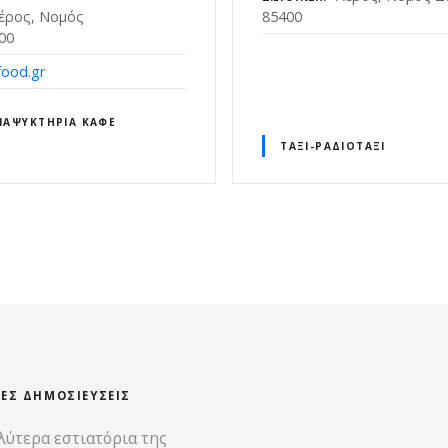
Λέρος, Νομός
85400
00
ood.gr
ΝΑΨΥΚΤΉΡΙΑ ΚΑΦΈ
ΤΑΞΊ-ΡΑΔΙΟΤΑΞΊ
ΊΕΣ ΔΗΜΟΣΙΕΎΣΕΙΣ
λύτερα εστιατόρια της