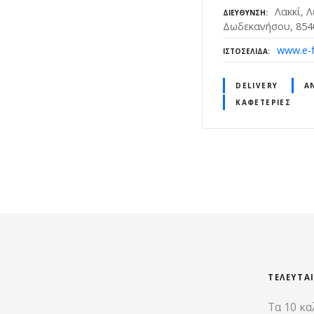
Λακκί, 
ΔΙΕΎΘΥΝΣΗ
Δωδεκανήσου, 854
www.e-f
ΙΣΤΟΣΕΛΊΔΑ
DELIVERY
Α
ΚΑΦΕΤΈΡΙΕΣ
Θ
έ
σ
ε
ι
ΤΕΛΕΥΤΑ
Τα 10 κα