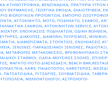
ΚΆ-ΚΤΗΝΟΤΡΟΦΙΚΆ, ΒΕΝΖΙΝΑΔΙΚΑ, ΠΡΑΤΗΡΙΑ ΥΓΡΩΝ 
ΟΥ ΘΕΡΜΑΝΣΗΣ, ΓΕΩΡΓΙΚΆ ΕΦΌΔΙΑ, ΕΛΑΙΟΤΡΙΒΕΊΑ, Ε
ΌΡΙΟ ΒΙΟΛΟΓΙΚΏΝ ΠΡΟΪΌΝΤΩΝ, ΕΜΠΌΡΙΟ ΖΩΟΤΡΟΦΏΝ
ΪΌΝΤΑ, ΑΥΤΟΚΊΝΗΤΟ, ΜΌΤΟ, ΠΟΔΉΛΑΤΟ, ΣΚΆΦΟΣ, ΑΝ
ΤΑΛΛΑΚΤΙΚΆ ΣΚΑΦΏΝ, ΑΥΤΟΚΙΝΉΤΩΝ SERVICE, ΑΥΤΟ
ΑΝΙΖΑΤΈΡ, ΕΝΟΙΚΙΆΣΕΙΣ ΠΟΔΗΛΆΤΩΝ, ΟΔΙΚΉ ΒΟΉΘΕΙΑ, 
ΕΥΤΉΡΕΣ, ΔΙΑΚΟΠΈΣ, ΔΙΑΜΟΝΉ,ΤΟΥΡΙΣΜΌΣ, MINIBUS-
ΜΆΤΙΑ, ΔΙΑΜΕΡΊΣΜΑΤΑ, ΣΤΟΎΝΤΙΟΣ, ΕΝΟΙΚΙΆΣΕΙΣ Α
ΧΕΊΑ, ΞΕΝΏΝΕΣ-ΠΑΡΑΔΟΣΙΑΚΟΊ ΞΕΝΏΝΕΣ, ΡΑΔΙΟΤΑΞΊ,
ΊΑ, ΜΕΤΑΦΟΡΈΣ ΜΕΤΑΚΟΜΊΣΕΙΣ, ΒΡΕΦΟΝΗΠΙΑΚΟΊ ΣΤ
ΑΙΔΙΚΟΊ ΣΤΑΘΜΟΊ, ΩΔΕΊΑ-ΜΟΥΣΙΚΈΣ ΣΧΟΛΈΣ, ΕΠΙΧΕΙΡ
ΤΟΣ, ΦΑΓΗΤΌ-ΠΟΤΌ-ΔΙΑΣΚΈΔΑΣΗ, BEACH BAR,RESTAU
ΡΟΠΛΑΣΤΕΊΑ, ΚΑΦΈ, ΠΑΙΔΌΤΟΠΟΙ, ΚΑΦΕΤΈΡΙΕΣ, ΜΕΖΕΔΟ
, ΠΑΤΣΑΤΖΊΔΙΚΑ, ΠΙΤΣΑΡΊΕΣ, ΣΟΥΒΛΑΤΖΊΔΙΚΑ, ΤΑΒΈΡΝ
ΗΤΟΠΩΛΕΊΑ, ΜΕΛΛΟΝΤΟΛΌΓΟΙ, ΑΣΤΡΟΛΌΓΟΙ