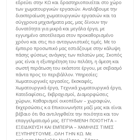
εδρεύει στην ΚΩ και δραστηριοποιείται στο χώρο
των χωματουργικών εργασιών. Αναλάβουμε την
διεκπεραίωση χωματουργικών εργασιών και τα
σύγχρονα μηχανήματα μας, μας δίνουν την
δυνατότητα για μικρά και μεγάλα έργα, με
εγγυημένο αποτέλεσμα στον προκαθορισμένο
χρόνο και στις πιο ανταγωνιστικές τιμές. Με το
έμπειρο προσωπικό μας εστιάζουμε στην κάλυψη
πάσης φύσεως ανάγκης των πελατών μας. Σκοπός
μας είναι η εξυπηρέτηση του πελάτη, η άμεση και
σωστή περάτωση του εκάστοτε έργου, με σεβασμό
πάντα προς το περιβάλλον. Υπηρεσίες:
Χωματουργικές εργασίες, Εκσκαφές,
Χωματουργικά έργα, Τεχνικά χωματουργικά έργα,
Κατεδαφίσεις, Εκβραχισμοί, Διαμορφώσεις
χώρων, Καθαρισμοί οικοπέδων – χωραφιών,
Εκχερσώσεις κ.α Επικοινωνήστε μαζί μας και είναι
βέβαιο ότι θα αντιληφθείτε την ποιότητα και τον
επαγγελματισμό μας. ΕΓΓΥΗΜΕΝΗ ΠΟΙΟΤΗΤΑ –
ΕΞΕΙΔΙΚΕΥΣΗ ΚΑΙ ΕΜΠΕΙΡΙΑ – ΧΑΜΗΛΕΣ ΤΙΜΕΣ
ΕΞΥΠΗΡΕΤΟΥΜΕ…ΟΛΗ ΤΗΝ ΚΩ. Με