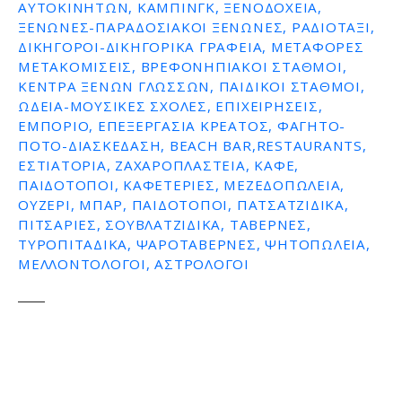
ΑΥΤΟΚΙΝΉΤΩΝ, ΚΆΜΠΙΝΓΚ, ΞΕΝΟΔΟΧΕΊΑ,
ΞΕΝΏΝΕΣ-ΠΑΡΑΔΟΣΙΑΚΟΊ ΞΕΝΏΝΕΣ, ΡΑΔΙΟΤΑΞΊ,
ΔΙΚΗΓΌΡΟΙ-ΔΙΚΗΓΟΡΙΚΆ ΓΡΑΦΕΊΑ, ΜΕΤΑΦΟΡΈΣ
ΜΕΤΑΚΟΜΊΣΕΙΣ, ΒΡΕΦΟΝΗΠΙΑΚΟΊ ΣΤΑΘΜΟΊ,
ΚΈΝΤΡΑ ΞΈΝΩΝ ΓΛΩΣΣΏΝ, ΠΑΙΔΙΚΟΊ ΣΤΑΘΜΟΊ,
ΩΔΕΊΑ-ΜΟΥΣΙΚΈΣ ΣΧΟΛΈΣ, ΕΠΙΧΕΙΡΉΣΕΙΣ,
ΕΜΠΌΡΙΟ, ΕΠΕΞΕΡΓΑΣΊΑ ΚΡΈΑΤΟΣ, ΦΑΓΗΤΌ-
ΠΟΤΌ-ΔΙΑΣΚΈΔΑΣΗ, BEACH BAR,RESTAURANTS,
ΕΣΤΙΑΤΌΡΙΑ, ΖΑΧΑΡΟΠΛΑΣΤΕΊΑ, ΚΑΦΈ,
ΠΑΙΔΌΤΟΠΟΙ, ΚΑΦΕΤΈΡΙΕΣ, ΜΕΖΕΔΟΠΩΛΕΊΑ,
ΟΥΖΕΡΊ, ΜΠΑΡ, ΠΑΙΔΌΤΟΠΟΙ, ΠΑΤΣΑΤΖΊΔΙΚΑ,
ΠΙΤΣΑΡΊΕΣ, ΣΟΥΒΛΑΤΖΊΔΙΚΑ, ΤΑΒΈΡΝΕΣ,
ΤΥΡΟΠΙΤΆΔΙΚΑ, ΨΑΡΟΤΑΒΈΡΝΕΣ, ΨΗΤΟΠΩΛΕΊΑ,
ΜΕΛΛΟΝΤΟΛΟΓΟΙ, ΑΣΤΡΟΛΌΓΟΙ