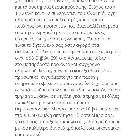
χρώματα, οι γυψοσανίδες, οι κόλλες πλακιδίων
και τα συστήματα θερμοπρόσοψης. Στόχος του κ.
Τζινέλλη και των συνεργατών του είναι η άψογη
εξυπηρέτηση, οι χαμηλές τιμές και η άριστη
ποιότητα των προϊόντων που διασφαλίζεται μέσα
από τη συνεργασία με τις πιο καταξιωμένες
εταιρείες του χώρου της δόμησης. Όποιο κι αν
είναι το ζητούμενό σας όσον αφορά στα
οικοδομικά υλικά, σας περιμένουμε στο χώρο μας,
στην οδό Θηβών 291 στο Αιγάλεω, με πολλά
ετοιμοπαράδοτα προϊόντα και σύγχρονο
εξοπλισμό. Με τεχνογνωσία και εξειδικευμένο
προσωπικό, εγγυόμαστε για την παροχή
υπηρεσιών υψηλών προδιαγραφών! Ο χώρος μας
στεγάζει: τμήμα οικοδομικών υλικών παντός τύπου
τμήμα χρωμάτων σε μεγάλη γκάμα τμήμα με κόλλες
πλακιδίων, μονωτικά και συστήματα
θερμοπρόσοψης Μπορούμε να καλύψουμε και την
πιο εξειδικευμένη απαίτηση! Είμαστε δίπλα σας,
για να σας στηρίξουμε και να σας εξυπηρετήσουμε
με τον καλύτερο δυνατό τρόπο: Άμεσα, οικονομικά
και ποιοτικά!