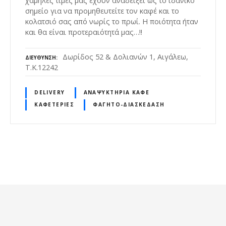
χαμηλές τιμές μας έχουν αναδείξει ως το ιδανικό
σημείο για να προμηθευτείτε τον καφέ και το
κολατσιό σας από νωρίς το πρωί. Η ποιότητα ήταν
και θα είναι προτεραιότητά μας…!!
Δωρίδος 52 & Δολιανών 1, Αιγάλεω,
ΔΙΕΎΘΥΝΣΗ
Τ.Κ.12242
DELIVERY
ΑΝΑΨΥΚΤΉΡΙΑ ΚΑΦΈ
ΚΑΦΕΤΈΡΙΕΣ
ΦΑΓΗΤΌ-ΔΙΑΣΚΈΔΑΣΗ
Θ
έ
σ
ε