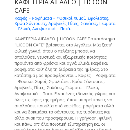
ΚΑΦΕΤΕΡΙΑ ΑΙΓΑΛΕΩ | LICOON
CAFE
Καφές – Ροφήματα – Φυσικοί Χυμοί, Σφολιάτες,
Κρύα Σάντουιτς, Αραβικές Πίτες, Σαλάτες, Γεύματα
– Γλυκά, Αναψυκτικά – Ποτά.
ΚΑΦΕΤΕΡΙΑ ΑΙΓΑΛΕΩ | LICOON CAFE Το κατάστημα
"LICOON CAFE" βρίσκεται στο Αιγάλεω. Μία ζεστή
φιλική γωνιά, όπου ο πελάτης μπορεί να
απολαύσει γευστικά και εξαιρετικής ποιότητας
προϊόντα από φρέσκα και αγνά υλικά, καφέ και
ροφήματα καθ' όλη τη διάρκεια της ημέρας. Στο
κατάστημά μας προσφέρονται… Καφές – Ροφήματα
– Φυσικοί Χυμοί, Σφολιάτες, Κρύα Σάντουιτς,
Αραβικές Πίτες, Σαλάτες, Γεύματα – Γλυκά,
Αναψυκτικά – Ποτά. Είναι ένας ιδανικός χώρος για
όλες τις ώρες της ημέρας, όπου μπορεί κανείς να
απολαύσει ποικιλία από καφέδες, ροφήματα αλλά
και να δοκιμάσει τα σάντουιτς, τις τυρόπιτες και
άλλα σνακ που προσφέρουμε. Η γρήγορη, φιλική
και πάνω απ' όλα ποιοτική εξυπηρέτηση και οι