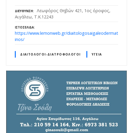
Λεωφόρος Θηβών 421, 1ος όροφος,
ΔΙΕΎΘΥΝΣΗ
Αιγάλεω, Τ.Κ.12243
ΙΣΤΟΣΕΛΊΔΑ
https://www.lemonweb.gr/diaitologosaigaleodermat
inos/
ΔΙΑΙΤΟΛΌΓΟΙ-ΔΙΑΤΡΟΦΟΛΌΓΟΙ
ΥΓΕΊΑ