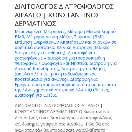
ΔΙΑΙΤΟΛΟΓΟΣ ΔΙΑΤΡΟΦΟΛΟΓΟΣ
ΑΙΓΑΛΕΩ | ΚΩΝΣΤΑΝΤΙΝΟΣ
ΔΕΡΜΑΤΙΝΟΣ
Μεμονωμένες Μετρήσεις, Μέτρηση Μεταβολισμού
BMR, Μέτρηση Δείκτη Μάζας Σώματος (BMI),
Εκτίμηση Ενεργειακών Απαιτήσεων και αναγκών σε
θρεπτικά συστατικά, Κλινική Διατροφή (Ειδικές
διατροφές για παθήσεις), Διατροφή για
χορτοφάγους – Διατροφή για ισορροπημένη
Φυτοφαγία / Ωμοφαγία και Νηστεία, Διατροφή για
Διακοπή Καπνίσματος, Διατροφή για αθλητές
(απώλεια λίπους, μυϊκή ενδυνάμωση και
προετοιμασία για αγώνες), Διατροφή για
Εμμηνόπαυση και ανακούφιση από τα συμπτώματά
της / Αντιγηραντική Διατροφή / Αντιοξειδωτική,
Διατροφή για Ευεξία.
ΔΙΑΙΤΟΛΟΓΟΣ ΔΙΑΤΡΟΦΟΛΟΓΟΣ ΑΙΓΑΛΕΩ |
ΚΩΝΣΤΑΝΤΙΝΟΣ ΔΕΡΜΑΤΙΝΟΣ Ο Κωνσταντίνος
Δερματίνος είναι διαιτολόγος – διατροφολόγος
και διατηρεί γραφείο στο Αιγάλεω. Πώς θα σας
φαινόταν εάν θα μπορούσατε να αλλάξετε το