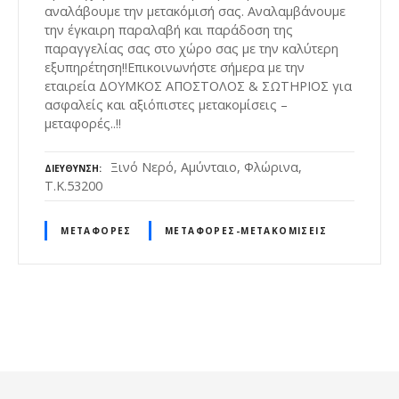
αναλάβουμε την μετακόμισή σας. Αναλαμβάνουμε
την έγκαιρη παραλαβή και παράδοση της
παραγγελίας σας στο χώρο σας με την καλύτερη
εξυπηρέτηση!!Επικοινωνήστε σήμερα με την
εταιρεία ΔΟΥΜΚΟΣ ΑΠΟΣΤΟΛΟΣ & ΣΩΤΗΡΙΟΣ για
ασφαλείς και αξιόπιστες μετακομίσεις –
μεταφορές..!!
Ξινό Νερό, Αμύνταιο, Φλώρινα,
ΔΙΕΎΘΥΝΣΗ
Τ.Κ.53200
ΜΕΤΑΦΟΡΈΣ
ΜΕΤΑΦΟΡΈΣ-ΜΕΤΑΚΟΜΊΣΕΙΣ
Θ
έ
σ