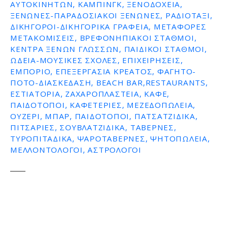
ΑΥΤΟΚΙΝΉΤΩΝ, ΚΆΜΠΙΝΓΚ, ΞΕΝΟΔΟΧΕΊΑ,
ΞΕΝΏΝΕΣ-ΠΑΡΑΔΟΣΙΑΚΟΊ ΞΕΝΏΝΕΣ, ΡΑΔΙΟΤΑΞΊ,
ΔΙΚΗΓΌΡΟΙ-ΔΙΚΗΓΟΡΙΚΆ ΓΡΑΦΕΊΑ, ΜΕΤΑΦΟΡΈΣ
ΜΕΤΑΚΟΜΊΣΕΙΣ, ΒΡΕΦΟΝΗΠΙΑΚΟΊ ΣΤΑΘΜΟΊ,
ΚΈΝΤΡΑ ΞΈΝΩΝ ΓΛΩΣΣΏΝ, ΠΑΙΔΙΚΟΊ ΣΤΑΘΜΟΊ,
ΩΔΕΊΑ-ΜΟΥΣΙΚΈΣ ΣΧΟΛΈΣ, ΕΠΙΧΕΙΡΉΣΕΙΣ,
ΕΜΠΌΡΙΟ, ΕΠΕΞΕΡΓΑΣΊΑ ΚΡΈΑΤΟΣ, ΦΑΓΗΤΌ-
ΠΟΤΌ-ΔΙΑΣΚΈΔΑΣΗ, BEACH BAR,RESTAURANTS,
ΕΣΤΙΑΤΌΡΙΑ, ΖΑΧΑΡΟΠΛΑΣΤΕΊΑ, ΚΑΦΈ,
ΠΑΙΔΌΤΟΠΟΙ, ΚΑΦΕΤΈΡΙΕΣ, ΜΕΖΕΔΟΠΩΛΕΊΑ,
ΟΥΖΕΡΊ, ΜΠΑΡ, ΠΑΙΔΌΤΟΠΟΙ, ΠΑΤΣΑΤΖΊΔΙΚΑ,
ΠΙΤΣΑΡΊΕΣ, ΣΟΥΒΛΑΤΖΊΔΙΚΑ, ΤΑΒΈΡΝΕΣ,
ΤΥΡΟΠΙΤΆΔΙΚΑ, ΨΑΡΟΤΑΒΈΡΝΕΣ, ΨΗΤΟΠΩΛΕΊΑ,
ΜΕΛΛΟΝΤΟΛΟΓΟΙ, ΑΣΤΡΟΛΌΓΟΙ