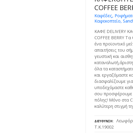
COFFEE BER
Καφέδες, Ροφήματα
Καφεκοπτείο, Sand
ΚΑΦΕ DELIVERY ΚΑ
COFFEE BERRY Τα 
ένα προϊοντικό μεί
απαιτήσεις του σή
γευστική και αισθη
καταναλωτή,άριστη
όλα τα καταστήματα
και εργαζόμαστε κ
διασφαλίζουμε για
υποδεχόμαστε καθ
σου προσφέρουμε 
πόλης! Μόνο στα Co
καλύτερη στιγμή τ
Λεωφόρο
ΔΙΕΎΘΥΝΣΗ
Τ.Κ.19002