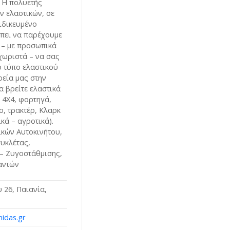
. Η πολυετής
ν ελαστικών, σε
ιδικευμένο
έπει να παρέχουμε
 – με προσωπικά
εχωριστά – να σας
ο τύπο ελαστικού
ρεία μας στην
α βρείτε ελαστικά
- 4X4, φορτηγά,
, τρακτέρ, Κλαρκ
κά – αγροτικά).
ικών Αυτοκινήτου,
υκλέτας,
– Ζυγοστάθμισης,
αντών
 26, Παιανία,
nidas.gr