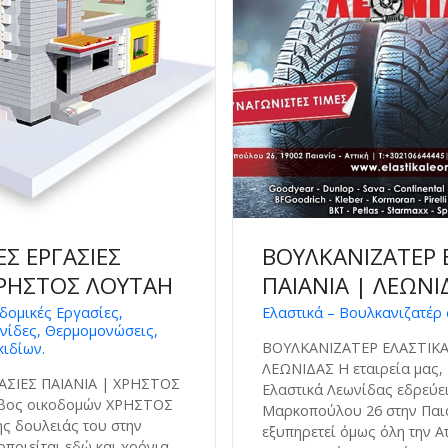
Σ ΕΡΓΑΣΙΕΣ
ΒΟΥΛΚΑΝΙΖΑΤΕΡ 
ΧΡΗΣΤΟΣ ΛΟΥΤΑΗ
ΠΑΙΑΝΙΑ | ΛΕΩΝΙ
οδομικές Εργασίες,
Ελαστικά – Βουλκανιζατέρ 
νίδες, Θερμομονώσεις,
ΒΟΥΛΚΑΝΙΖΑΤΕΡ ΕΛΑΣΤΙΚΑ
ιδίων.
ΛΕΩΝΙΔΑΣ Η εταιρεία μας,
ΑΣΙΕΣ ΠΑΙΑΝΙΑ | ΧΡΗΣΤΟΣ
Ελαστικά Λεωνίδας εδρεύει
βος οικοδομών ΧΡΗΣΤΟΣ
Μαρκοπούλου 26 στην Παια
ς δουλειάς του στην
εξυπηρετεί όμως όλη την Α
οποιείται εδώ και χρόνια