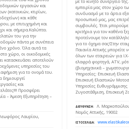
με το κινητό συνεργείο της
κοδομικών εργασιών και
εμπειρία μας στον χώρο τω
ων (κατοικιών, κτιρίων,
συνδυασμό με το άρτια εξε
οδοχείων) και κάθε
προσωπικό μας, μας επιτρ
ρου, με επιτυχημένη και
συμβουλές. Έτσι μπορούμε
χρι και σήμερα.Καλύπτει
κριτήρια για τον καθένα ξ
ελατών του για την
προτείνουμε τον κατάλληλ
κοδομών πάντα με συνέπεια
για το όχημα σας!Στην εται
ένο χρόνο. Όλα αυτά τα
Παιανία Αττικής μπορείτε ν
 στο χώρο, οι οικοδομικές
όλων των εταιρειών για Ι.Χ
ει κατασκευάσει αποτελούν
ελαφρά φορτηγά, ATV, μότο
αρεχόμενες υπηρεσίες του
(βιομηχανικά – χωματουργι
ιαφήμιση για το ονομά του.
Υπηρεσίες: Επισκευή Ελαστ
να δημιουργεί
Επισκευή Ελαστικών Μοτοσ
ργασίες και
Υπηρεσίες Ευθυγράμμισης 
ελάτες!!!! Προσφέρει
Ζυγοστάθμιση, Επισκευή Ζ
μία – Άμεση Εξυπηρέτηση –
Λ. Μαρκοπούλου
ΔΙΕΎΘΥΝΣΗ
Νομός Αττικής, 19002
 Λεωφόρος Λαυρίου,
www.elastikaleo
ΙΣΤΟΣΕΛΊΔΑ