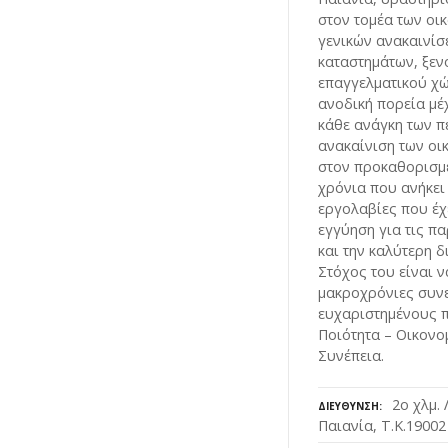
στον τομέα των οι
γενικών ανακαινίσε
καταστημάτων, ξεν
επαγγελματικού χώ
ανοδική πορεία μέ
κάθε ανάγκη των π
ανακαίνιση των οι
στον προκαθορισμ
χρόνια που ανήκει
εργολαβίες που έχ
εγγύηση για τις π
και την καλύτερη δ
Στόχος του είναι 
μακροχρόνιες συνε
ευχαριστημένους π
Ποιότητα – Οικονο
Συνέπεια.
2ο χλμ.
ΔΙΕΎΘΥΝΣΗ
Παιανία, Τ.Κ.19002