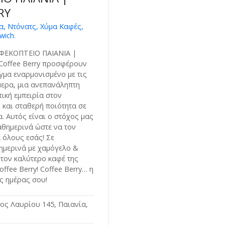
RY
, Ντόνατς, Χύμα Καφές,
wich.
ΦΕΚΟΠΤΕΙΟ ΠΑΙΑΝΙΑ |
Coffee Berry προσφέρουν
γμα εναρμονισμένο με τις
μερα, μια ανεπανάληπτη
τική εμπειρία στον
 και σταθερή ποιότητα σε
. Αυτός είναι ο στόχος μας
αθημερινά ώστε να τον
 όλους εσάς! Σε
ημερινά με χαμόγελο &
τον καλύτερο καφέ της
ffee Berry! Coffee Berry… η
ης ημέρας σου!
ς Λαυρίου 145, Παιανία,