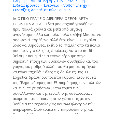
Πληρωμή -Αποστολή Αρχείων – Εκδήλωση
Ενδιαφέροντος – Ενέργεια – Volton Energy –
Συντάξεις Ασφαλιστικών Ταμείων
ΙΔΙΩΤΙΚΟ ΓΡΑΦΕΙΟ ΔΙΕΚΠΕΡΑΙΩΣΕΩΝ ΑΡΤΑ |
LOGISTICS ARTA Η ιδέα μας αρχικά γεννήθηκε
πριν πολλά χρόνια και μετά από μεγάλη
αγανάκτηση αλλά και πολύ πολύ σκέψη! Μπορεί να
σας φανεί παράξενο αλλά έτσι είναι! Οι μεγάλοι
ίσως να θυμούνται εκείνο το "παιδί" από τα παλιά
που ήταν για όλες τις δουλειές. Αυτό το παιδί
θέλουμε και εμείς να επαναφέρουμε στην
σημερινή εποχή των δύσκολων συνθηκών και του
γρήγορου ρυθμού αλλά που θα μπορεί πράγματι
να κάνει "σχεδόν" όλες τις δουλειές μας. Η
Logistics δραστηριοποιείται κυρίως: Στον τομέα
της Πληροφόρησης και Εξυπηρέτησης των πολιτών
και των επιχειρήσεων., Στον τομέα των
συναλλαγών και της εξόφλησης λογαριασμών
ακόμα και με επίσκεψη στον χώρο σας με την
βοήθεια της τεχνολογίας και των ηλεκτρονικών
πληρωμών., Στον τομέα της εκπροσώπησης και