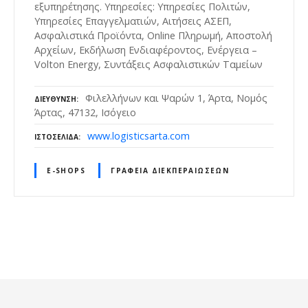
εξυπηρέτησης. Υπηρεσίες: Υπηρεσίες Πολιτών,
Υπηρεσίες Επαγγελματιών, Αιτήσεις ΑΣΕΠ,
Ασφαλιστικά Προϊόντα, Online Πληρωμή, Αποστολή
Αρχείων, Εκδήλωση Ενδιαφέροντος, Ενέργεια –
Volton Energy, Συντάξεις Ασφαλιστικών Ταμείων
Φιλελλήνων και Ψαρών 1, Άρτα, Νομός
ΔΙΕΎΘΥΝΣΗ
Άρτας, 47132, Ισόγειο
www.logisticsarta.com
ΙΣΤΟΣΕΛΊΔΑ
E-SHOPS
ΓΡΑΦΕΊΑ ΔΙΕΚΠΕΡΑΙΏΣΕΩΝ
Θ
έ
σ