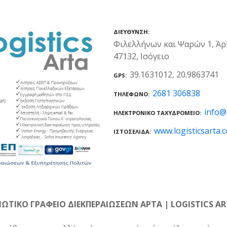
ΔΙΕΎΘΥΝΣΗ
Φιλελλήνων και Ψαρών 1, Άρ
47132, Ισόγειο
39.1631012, 20.9863741
GPS
2681 306838
ΤΗΛΈΦΩΝΟ
info@
ΗΛΕΚΤΡΟΝΙΚΌ ΤΑΧΥΔΡΟΜΕΊΟ
www.logisticsarta.
ΙΣΤΟΣΕΛΊΔΑ
ΙΩΤΙΚΟ ΓΡΑΦΕΙΟ ΔΙΕΚΠΕΡΑΙΩΣΕΩΝ ΑΡΤΑ | LOGISTICS A