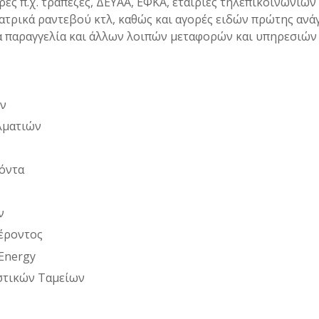
ές π.χ. τράπεζες, ΔΕΥΑΑ, ΕΦΚΑ, εταιρίες τηλεπικοινωνιών 
ατρικά ραντεβού κτλ, καθώς και αγορές ειδών πρώτης ανά
ά παραγγελία και άλλων λοιπών μεταφορών και υπηρεσιών
ών
λματιών
όντα
ν
έροντος
 Energy
στικών Ταμείων