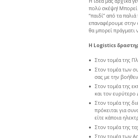
Η ιδέα μας αρχικά γ
πολύ σκέψη! Μπορεί ν
“παιδί” από τα παλιά
επαναφέρουμε στην 
θα μπορεί πράγματι ν
Η Logistics δραστη
Στον τομέα της Π
Στον τομέα των σ
σας με την βοήθε
Στον τομέα της ε
και τον ευρύτερο 
Στον τομέα της δ
πρόκειται για συ
είτε κάποια ηλεκ
Στον τομέα της τα
Στον τομέα των Α