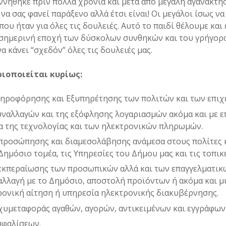
εννήθηκε πριν πολλά χρόνια και μετά από μεγάλη αγανάκτη
α σας φανεί παράξενο αλλά έτσι είναι! Οι μεγάλοι ίσως να
 που ήταν για όλες τις δουλειές. Αυτό το παιδί θέλουμε και 
σημερινή εποχή των δύσκολων συνθηκών και του γρήγορ
α κάνει “σχεδόν” όλες τις δουλειές μας.
ριοποιείται κυρίως:
ληροφόρησης και Εξυπηρέτησης των πολιτών και των επιχ
υναλλαγών και της εξόφλησης λογαριασμών ακόμα και με 
ια της τεχνολογίας και των ηλεκτρονικών πληρωμών.
κπροσώπησης και διαμεσολάβησης ανάμεσα στους πολίτες κ
Δημόσιο τομέα, τις Υπηρεσίες του Δήμου μας και τις τοπικέ
ιεκπεραίωσης των προσωπικών αλλά και των επαγγελματικ
ναλλαγή με το Δημόσιο, αποστολή προϊόντων ή ακόμα και 
τρονική αίτηση ή υπηρεσία ηλεκτρονικής διακυβέρνησης.
χυμεταφοράς αγαθών, αγορών, αντικειμένων και εγγράφων 
σφαλίσεων.