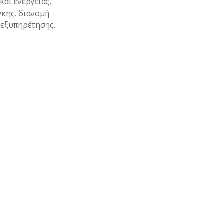
και ενέργειας,
γκης, διανομή
 εξυπηρέτησης.