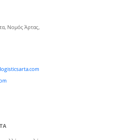
τα, Νομός Άρτας,
logisticsarta.com
com
RTA