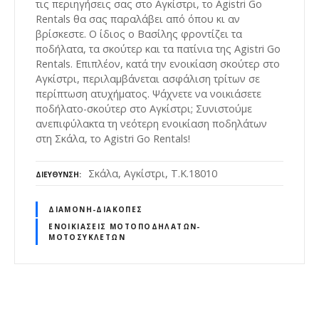
τις περιηγήσεις σας στο Αγκίστρι, το Agistri Go
Rentals θα σας παραλάβει από όπου κι αν
βρίσκεστε. Ο ίδιος ο Βασίλης φροντίζει τα
ποδήλατα, τα σκούτερ και τα πατίνια της Agistri Go
Rentals. Επιπλέον, κατά την ενοικίαση σκούτερ στο
Αγκίστρι, περιλαμβάνεται ασφάλιση τρίτων σε
περίπτωση ατυχήματος. Ψάχνετε να νοικιάσετε
ποδήλατο-σκούτερ στο Αγκίστρι; Συνιστούμε
ανεπιφύλακτα τη νεότερη ενοικίαση ποδηλάτων
στη Σκάλα, το Agistri Go Rentals!
Σκάλα, Αγκίστρι, Τ.Κ.18010
ΔΙΕΎΘΥΝΣΗ
ΔΙΑΜΟΝΉ-ΔΙΑΚΟΠΈΣ
ΕΝΟΙΚΙΆΣΕΙΣ ΜΟΤΟΠΟΔΗΛΆΤΩΝ-
ΜΟΤΟΣΥΚΛΕΤΏΝ
Θ