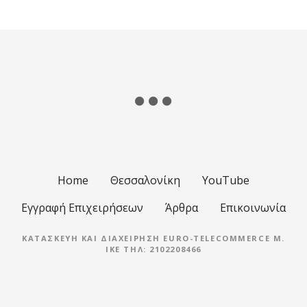
έ
σ
ε
ι
ς
π
λ
Home
Θεσσαλονίκη
YouTube
ο
Εγγραφή Επιχειρήσεων
Άρθρα
Επικοινωνία
ή
ΚΑΤΑΣΚΕΥΉ ΚΑΙ ΔΙΑΧΕΊΡΗΣΗ EURO-TELECOMMERCE M.
IKE ΤΗΛ: 2102208466
γ
η