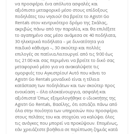
να προσφέρει ένα απόλυτα ασφαλές και
αξιόπιστο μεταφορικό μέσο στους επίδοξους
ποδηλάτες του νησιού! Θα βρείτε το Agistri Go
Rentals στον κεντρικότερο δρόμο της Σκάλας,
ακριβώς πάνω από την παραλία, και θα επιλέξετε
το αγαπημένο σας μέσο ανάμεσα σε 40 ποδήλατα,
30 ηλεκτρικά ποδήλατα – με δυνατότητα για
παιδικό κάθισμα –, 30 σκούτερ και πολλές
επιλογές σε πατίνια.Λειτουργεί από τις 9:00 έως
τις 21:00 και σας περιμένει να βρείτε το δικό σας
μεταφορικό μέσο για να ανακαλύψετε τις
ομορφιές του Αγκιστρίου! Αυτό που κάνει το
Agistri Go Rentals μοναδικό είναι η τέλεια
κατάσταση των ποδηλάτων και των σκούτερ προς
ενοικίαση – όλα ολοκαίνουργια, ασφαλή και
αξιόπιστα! Όπως εξομολογήθηκε ο ιδιοκτήτης της
Agistri Go Rentals, Βασίλης, ότι εστιάζει πάνω από
όλα στην ποιότητα των υπηρεσιών που προσφέρει
στους πελάτες του και στοχεύει να καλύψει όλες
τις ανάγκες που μπορεί να προκύψουν. Επομένως,
εάν χρειάζεστε βοήθεια σε περίπτωση ζημιάς κατά