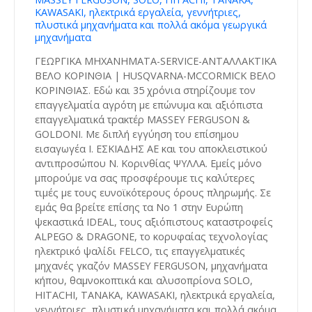
KAWASAKI, ηλεκτρικά εργαλεία, γεννήτριες,
πλυστικά μηχανήματα και πολλά ακόμα γεωργικά
μηχανήματα
ΓΕΩΡΓΙΚΑ ΜΗΧΑΝΗΜΑΤΑ-SERVICE-ΑΝΤΑΛΛΑΚΤΙΚΑ
ΒΕΛΟ ΚΟΡΙΝΘΙΑ | HUSQVARNA-MCCORMICK ΒΕΛΟ
ΚΟΡΙΝΘΙΑΣ. Εδώ και 35 χρόνια στηρίζουμε τον
επαγγελματία αγρότη με επώνυμα και αξιόπιστα
επαγγελματικά τρακτέρ MASSEY FERGUSON &
GOLDONI. Με διπλή εγγύηση του επίσημου
εισαγωγέα Ι. ΕΣΚΙΑΔΗΣ ΑΕ και του αποκλειστικού
αντιπροσώπου Ν. Κορινθίας ΨΥΛΛΑ. Εμείς μόνο
μπορούμε να σας προσφέρουμε τις καλύτερες
τιμές με τους ευνοϊκότερους όρους πληρωμής. Σε
εμάς θα βρείτε επίσης τα Νο 1 στην Ευρώπη
ψεκαστικά IDEAL, τους αξιόπιστους καταστροφείς
ALPEGO & DRAGONE, το κορυφαίας τεχνολογίας
ηλεκτρικό ψαλίδι FELCO, τις επαγγελματικές
μηχανές γκαζόν MASSEY FERGUSON, μηχανήματα
κήπου, θαμνοκοπτικά και αλυσοπρίονα SOLO,
HITACHI, TANAKA, KAWASAKI, ηλεκτρικά εργαλεία,
γεννήτριες, πλυστικά μηχανήματα και πολλά ακόμα