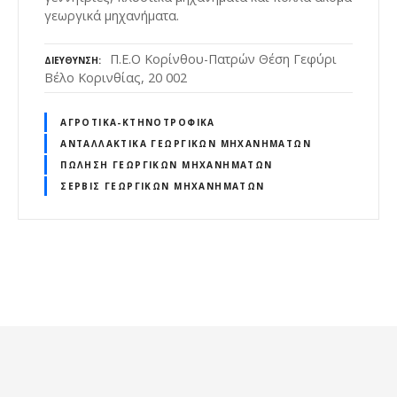
γεωργικά μηχανήματα.
Π.Ε.Ο Κορίνθου-Πατρών Θέση Γεφύρι
ΔΙΕΎΘΥΝΣΗ
Βέλο Κορινθίας, 20 002
ΑΓΡΟΤΙΚΆ-ΚΤΗΝΟΤΡΟΦΙΚΆ
ΑΝΤΑΛΛΑΚΤΙΚΆ ΓΕΩΡΓΙΚΏΝ ΜΗΧΑΝΗΜΆΤΩΝ
ΠΏΛΗΣΗ ΓΕΩΡΓΙΚΏΝ ΜΗΧΑΝΗΜΆΤΩΝ
ΣΈΡΒΙΣ ΓΕΩΡΓΙΚΏΝ ΜΗΧΑΝΗΜΆΤΩΝ
Θ
έ
σ
ε