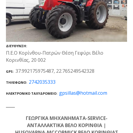
ΔΙΕΎΘΥΝΣΗ
Π.Ε.Ο Κορίνθου-Πατρών Θέση Γεφύρι Βέλο
Κορινθίας, 20 002
37.992175975487, 22.765249542328
GPS
2742035333
ΤΗΛΈΦΩΝΟ
gpsillas@hotmail.com
ΗΛΕΚΤΡΟΝΙΚΌ ΤΑΧΥΔΡΟΜΕΊΟ
ΓΕΩΡΓΙΚΑ ΜΗΧΑΝΗΜΑΤΑ-SERVICE-
ΑΝΤΑΛΛΑΚΤΙΚΑ ΒΕΛΟ ΚΟΡΙΝΘΙΑ |
HUSQVARNA-MCCORMICK ΒΕΛΟ ΚΟΡΙΝΘΙΑΣ