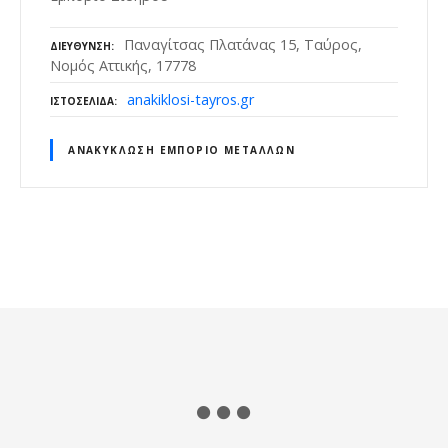
Παναγίτσας Πλατάνας 15, Ταύρος,
ΔΙΕΎΘΥΝΣΗ
Νομός Αττικής, 17778
anakiklosi-tayros.gr
ΙΣΤΟΣΕΛΊΔΑ
ΑΝΑΚΎΚΛΩΣΗ ΕΜΠΌΡΙΟ ΜΕΤΆΛΛΩΝ
Θ
έ
σ
ε
ι