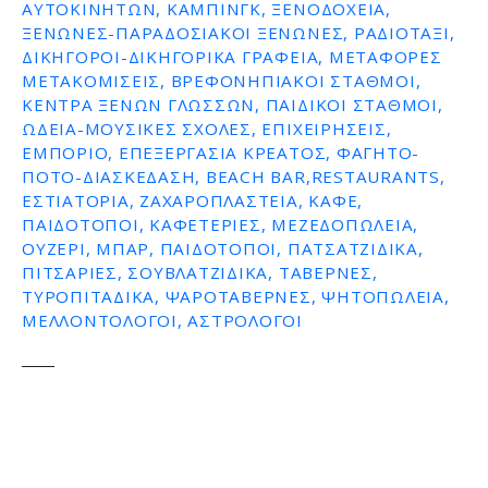
ΑΥΤΟΚΙΝΉΤΩΝ, ΚΆΜΠΙΝΓΚ, ΞΕΝΟΔΟΧΕΊΑ,
ΞΕΝΏΝΕΣ-ΠΑΡΑΔΟΣΙΑΚΟΊ ΞΕΝΏΝΕΣ, ΡΑΔΙΟΤΑΞΊ,
ΔΙΚΗΓΌΡΟΙ-ΔΙΚΗΓΟΡΙΚΆ ΓΡΑΦΕΊΑ, ΜΕΤΑΦΟΡΈΣ
ΜΕΤΑΚΟΜΊΣΕΙΣ, ΒΡΕΦΟΝΗΠΙΑΚΟΊ ΣΤΑΘΜΟΊ,
ΚΈΝΤΡΑ ΞΈΝΩΝ ΓΛΩΣΣΏΝ, ΠΑΙΔΙΚΟΊ ΣΤΑΘΜΟΊ,
ΩΔΕΊΑ-ΜΟΥΣΙΚΈΣ ΣΧΟΛΈΣ, ΕΠΙΧΕΙΡΉΣΕΙΣ,
ΕΜΠΌΡΙΟ, ΕΠΕΞΕΡΓΑΣΊΑ ΚΡΈΑΤΟΣ, ΦΑΓΗΤΌ-
ΠΟΤΌ-ΔΙΑΣΚΈΔΑΣΗ, BEACH BAR,RESTAURANTS,
ΕΣΤΙΑΤΌΡΙΑ, ΖΑΧΑΡΟΠΛΑΣΤΕΊΑ, ΚΑΦΈ,
ΠΑΙΔΌΤΟΠΟΙ, ΚΑΦΕΤΈΡΙΕΣ, ΜΕΖΕΔΟΠΩΛΕΊΑ,
ΟΥΖΕΡΊ, ΜΠΑΡ, ΠΑΙΔΌΤΟΠΟΙ, ΠΑΤΣΑΤΖΊΔΙΚΑ,
ΠΙΤΣΑΡΊΕΣ, ΣΟΥΒΛΑΤΖΊΔΙΚΑ, ΤΑΒΈΡΝΕΣ,
ΤΥΡΟΠΙΤΆΔΙΚΑ, ΨΑΡΟΤΑΒΈΡΝΕΣ, ΨΗΤΟΠΩΛΕΊΑ,
ΜΕΛΛΟΝΤΟΛΟΓΟΙ, ΑΣΤΡΟΛΌΓΟΙ