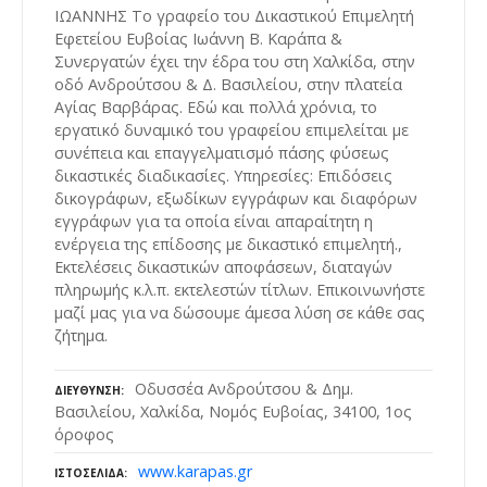
ΙΩΑΝΝΗΣ Το γραφείο του Δικαστικού Επιμελητή
Εφετείου Ευβοίας Ιωάννη Β. Καράπα &
Συνεργατών έχει την έδρα του στη Χαλκίδα, στην
οδό Ανδρούτσου & Δ. Βασιλείου, στην πλατεία
Αγίας Βαρβάρας. Εδώ και πολλά χρόνια, το
εργατικό δυναμικό του γραφείου επιμελείται με
συνέπεια και επαγγελματισμό πάσης φύσεως
δικαστικές διαδικασίες. Υπηρεσίες: Επιδόσεις
δικογράφων, εξωδίκων εγγράφων και διαφόρων
εγγράφων για τα οποία είναι απαραίτητη η
ενέργεια της επίδοσης με δικαστικό επιμελητή.,
Εκτελέσεις δικαστικών αποφάσεων, διαταγών
πληρωμής κ.λ.π. εκτελεστών τίτλων. Επικοινωνήστε
μαζί μας για να δώσουμε άμεσα λύση σε κάθε σας
ζήτημα.
Οδυσσέα Ανδρούτσου & Δημ.
ΔΙΕΎΘΥΝΣΗ
Βασιλείου, Χαλκίδα, Νομός Ευβοίας, 34100, 1ος
όροφος
www.karapas.gr
ΙΣΤΟΣΕΛΊΔΑ