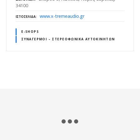
34100
www.x-tremeaudio.gr
ΙΣΤΟΣΕΛΊΔΑ
E-SHOPS
ΣΥΝΑΓΕΡΜΟΊ – ΣΤΕΡΕΟΦΩΝΙΚΆ ΑΥΤΟΚΙΝΉΤΩΝ
Θ
έ
σ
ε
ι
ς