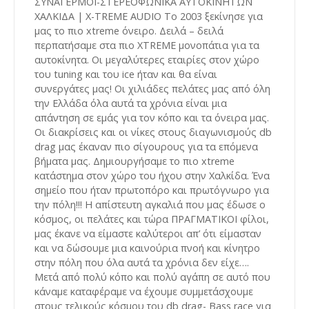
ΣΥΝΑΓΕΡΜΟΙ-ΣΤΕΡΕΟΦΩΝΙΚΑ ΑΥΤΟΚΙΝΗΤΩΝ
ΧΑΛΚΙΔΑ | X-TREME AUDIO Το 2003 ξεκίνησε για
μας το πιο xtreme όνειρο. Δειλά – δειλά
περπατήσαμε στα πιο XTREME μονοπάτια για τα
αυτοκίνητα. Οι μεγαλύτερες εταιρίες στον χώρο
του tuning και του ice ήταν και θα είναι
συνεργάτες μας! Οι χιλιάδες πελάτες μας από όλη
την Ελλάδα όλα αυτά τα χρόνια είναι μια
απάντηση σε εμάς για τον κόπο και τα όνειρα μας.
Οι διακρίσεις και οι νίκες στους διαγωνισμούς db
drag μας έκαναν πιο σίγουρους για τα επόμενα
βήματα μας. Δημιουργήσαμε το πιο xtreme
κατάστημα στον χώρο του ήχου στην Χαλκίδα. Ένα
σημείο που ήταν πρωτοπόρο και πρωτόγνωρο για
την πόλη!!! Η απίστευτη αγκαλιά που μας έδωσε ο
κόσμος, οι πελάτες και τώρα ΠΡΑΓΜΑΤΙΚΟΙ φίλοι,
μας έκανε να είμαστε καλύτεροι απ’ ότι είμασταν
και να δώσουμε μια καινούρια πνοή και κίνητρο
στην πόλη που όλα αυτά τα χρόνια δεν είχε….
Μετά από πολύ κόπο και πολύ αγάπη σε αυτό που
κάναμε καταφέραμε να έχουμε συμμετάσχουμε
στους τελικούς κόσμου του db drag- Bass race για