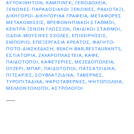
ΑΥΤΟΚΙΝΉΤΩΝ, ΚΆΜΠΙΝΓΚ, ΞΕΝΟΔΟΧΕΊΑ,
ΞΕΝΏΝΕΣ-ΠΑΡΑΔΟΣΙΑΚΟΊ ΞΕΝΏΝΕΣ, ΡΑΔΙΟΤΑΞΊ,
ΔΙΚΗΓΌΡΟΙ-ΔΙΚΗΓΟΡΙΚΆ ΓΡΑΦΕΊΑ, ΜΕΤΑΦΟΡΈΣ
ΜΕΤΑΚΟΜΊΣΕΙΣ, ΒΡΕΦΟΝΗΠΙΑΚΟΊ ΣΤΑΘΜΟΊ,
ΚΈΝΤΡΑ ΞΈΝΩΝ ΓΛΩΣΣΏΝ, ΠΑΙΔΙΚΟΊ ΣΤΑΘΜΟΊ,
ΩΔΕΊΑ-ΜΟΥΣΙΚΈΣ ΣΧΟΛΈΣ, ΕΠΙΧΕΙΡΉΣΕΙΣ,
ΕΜΠΌΡΙΟ, ΕΠΕΞΕΡΓΑΣΊΑ ΚΡΈΑΤΟΣ, ΦΑΓΗΤΌ-
ΠΟΤΌ-ΔΙΑΣΚΈΔΑΣΗ, BEACH BAR,RESTAURANTS,
ΕΣΤΙΑΤΌΡΙΑ, ΖΑΧΑΡΟΠΛΑΣΤΕΊΑ, ΚΑΦΈ,
ΠΑΙΔΌΤΟΠΟΙ, ΚΑΦΕΤΈΡΙΕΣ, ΜΕΖΕΔΟΠΩΛΕΊΑ,
ΟΥΖΕΡΊ, ΜΠΑΡ, ΠΑΙΔΌΤΟΠΟΙ, ΠΑΤΣΑΤΖΊΔΙΚΑ,
ΠΙΤΣΑΡΊΕΣ, ΣΟΥΒΛΑΤΖΊΔΙΚΑ, ΤΑΒΈΡΝΕΣ,
ΤΥΡΟΠΙΤΆΔΙΚΑ, ΨΑΡΟΤΑΒΈΡΝΕΣ, ΨΗΤΟΠΩΛΕΊΑ,
ΜΕΛΛΟΝΤΟΛΟΓΟΙ, ΑΣΤΡΟΛΌΓΟΙ