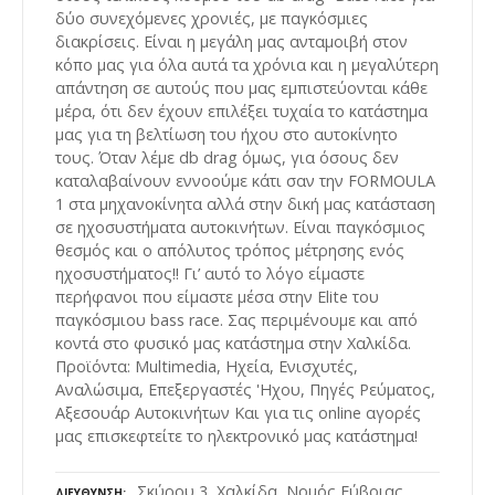
δύο συνεχόμενες χρονιές, με παγκόσμιες
διακρίσεις. Είναι η μεγάλη μας ανταμοιβή στον
κόπο μας για όλα αυτά τα χρόνια και η μεγαλύτερη
απάντηση σε αυτούς που μας εμπιστεύονται κάθε
μέρα, ότι δεν έχουν επιλέξει τυχαία το κατάστημα
μας για τη βελτίωση του ήχου στο αυτοκίνητο
τους. Όταν λέμε db drag όμως, για όσους δεν
καταλαβαίνουν εννοούμε κάτι σαν την FORMOULA
1 στα μηχανοκίνητα αλλά στην δική μας κατάσταση
σε ηχοσυστήματα αυτοκινήτων. Είναι παγκόσμιος
θεσμός και ο απόλυτος τρόπος μέτρησης ενός
ηχοσυστήματος!! Γι’ αυτό το λόγο είμαστε
περήφανοι που είμαστε μέσα στην Elite του
παγκόσμιου bass race. Σας περιμένουμε και από
κοντά στο φυσικό μας κατάστημα στην Χαλκίδα.
Προϊόντα: Multimedia, Ηχεία, Ενισχυτές,
Αναλώσιμα, Επεξεργαστές 'Ηχου, Πηγές Ρεύματος,
Αξεσουάρ Αυτοκινήτων Και για τις online αγορές
μας επισκεφτείτε το ηλεκτρονικό μας κατάστημα!
Σκύρου 3, Χαλκίδα, Νομός Εύβοιας,
ΔΙΕΎΘΥΝΣΗ