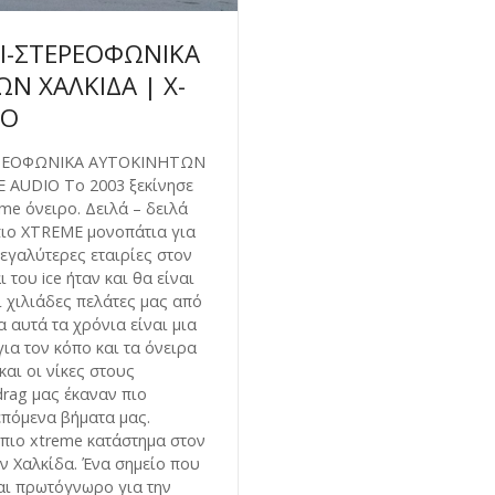
Ι-ΣΤΕΡΕΟΦΩΝΙΚΑ
Ν ΧΑΛΚΙΔΑ | X-
IO
ΡΕΟΦΩΝΙΚΑ ΑΥΤΟΚΙΝΗΤΩΝ
 AUDIO Το 2003 ξεκίνησε
eme όνειρο. Δειλά – δειλά
πιο XTREME μονοπάτια για
μεγαλύτερες εταιρίες στον
 του ice ήταν και θα είναι
ι χιλιάδες πελάτες μας από
 αυτά τα χρόνια είναι μια
ια τον κόπο και τα όνειρα
και οι νίκες στους
rag μας έκαναν πιο
επόμενα βήματα μας.
πιο xtreme κατάστημα στον
ν Χαλκίδα. Ένα σημείο που
αι πρωτόγνωρο για την