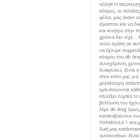
πόλη!!! Η απίστευτ
κόσμος, οι πελάτε
φίλοι, μας έκανε ν
είμασταν και να δ
και κίνητρο στην π
χρόνια δεν είχε….
πολύ αγάπη σε αυ
να έχουμε συμμετά
κόσμου του db drag
συνεχόμενες χρονι
διακρίσεις. Είναι 
στον κόπο μας για 
μεγαλύτερη απάντ
εμπιστεύονται κάθε
επιλέξει τυχαία το
βελτίωση του ήχου
λέμε db drag όμως
καταλαβαίνουν ενν
FORMOULA 1 στα μ
δική μας κατάστασ
αυτοκινήτων. Είνα