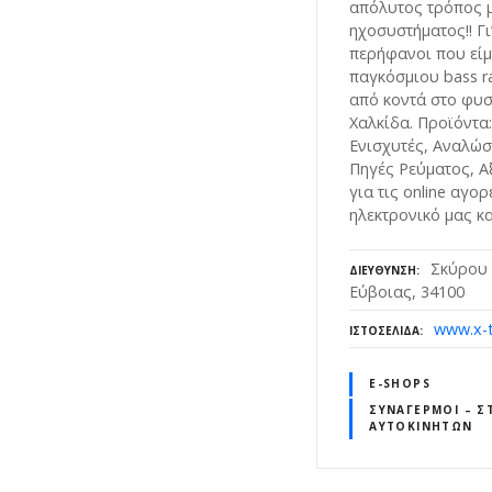
απόλυτος τρόπος 
ηχοσυστήματος!! Γι
περήφανοι που είμα
παγκόσμιου bass r
από κοντά στο φυσ
Χαλκίδα. Προϊόντα:
Ενισχυτές, Αναλώσ
Πηγές Ρεύματος, Α
για τις online αγορ
ηλεκτρονικό μας κ
Σκύρου 
ΔΙΕΎΘΥΝΣΗ
Εύβοιας, 34100
www.x-t
ΙΣΤΟΣΕΛΊΔΑ
E-SHOPS
ΣΥΝΑΓΕΡΜΟΊ – 
ΑΥΤΟΚΙΝΉΤΩΝ