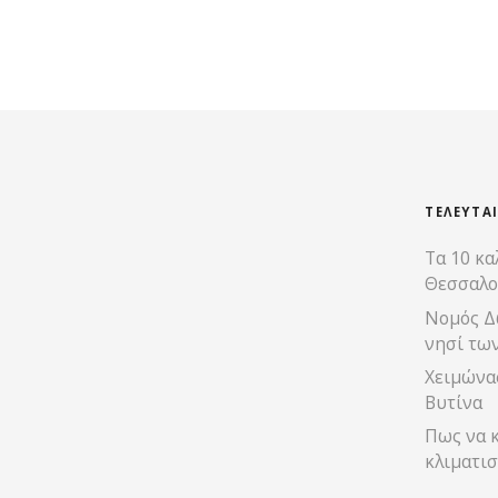
Θ
έ
σ
ε
ι
ΤΕΛΕΥΤΑ
Τα 10 κα
ς
Θεσσαλο
π
Νομός Δ
νησί τω
λ
Χειμώνας
ο
Βυτίνα
Πως να κ
ή
κλιματισ