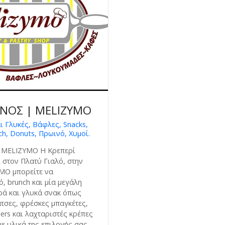
ΦΝΟΣ | MELIZYMO
ι Γλυκές, Βάφλες, Snacks,
h, Donuts, Πρωινό, Χυμοί.
 MELIZYMO Η Κρεπερί
στον Πλατύ Γιαλό, στην
MO μπορείτε να
, brunch και μία μεγάλη
ρά και γλυκά σνακ όπως
τσες, φρέσκες μπαγκέτες,
gers και λαχταριστές κρέπες
με υλικά της επιλογής σας