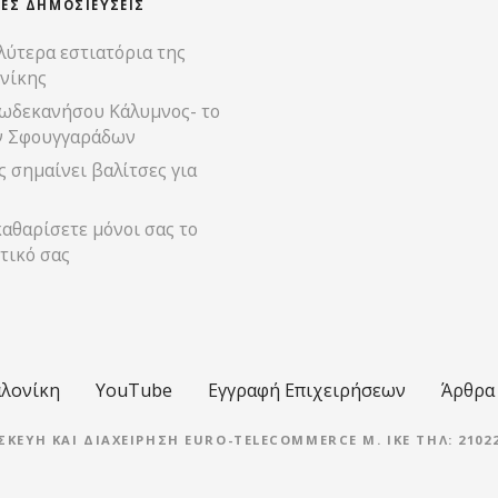
ΊΕΣ ΔΗΜΟΣΙΕΎΣΕΙΣ
λύτερα εστιατόρια της
νίκης
ωδεκανήσου Κάλυμνος- το
ν Σφουγγαράδων
 σημαίνει βαλίτσες για
αθαρίσετε μόνοι σας το
τικό σας
λονίκη
YouTube
Εγγραφή Επιχειρήσεων
Άρθρα
ΣΚΕΥΉ ΚΑΙ ΔΙΑΧΕΊΡΗΣΗ EURO-TELECOMMERCE M. IKE ΤΗΛ: 21022