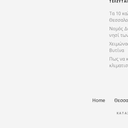
ι
ΤΕΛΕΥΤΑ
Τα 10 κα
ς
Θεσσαλο
π
Νομός Δ
νησί τω
λ
Χειμώνας
ο
Βυτίνα
Πως να κ
ή
κλιματισ
γ
η
σ
Home
Θεσσα
η
ΚΑΤΑ
ς