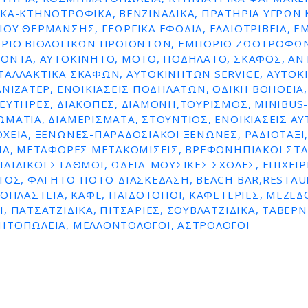
ΚΆ-ΚΤΗΝΟΤΡΟΦΙΚΆ, ΒΕΝΖΙΝΑΔΙΚΑ, ΠΡΑΤΗΡΙΑ ΥΓΡΩΝ 
ΟΥ ΘΕΡΜΑΝΣΗΣ, ΓΕΩΡΓΙΚΆ ΕΦΌΔΙΑ, ΕΛΑΙΟΤΡΙΒΕΊΑ, Ε
ΌΡΙΟ ΒΙΟΛΟΓΙΚΏΝ ΠΡΟΪΌΝΤΩΝ, ΕΜΠΌΡΙΟ ΖΩΟΤΡΟΦΏΝ
ΪΌΝΤΑ, ΑΥΤΟΚΊΝΗΤΟ, ΜΌΤΟ, ΠΟΔΉΛΑΤΟ, ΣΚΆΦΟΣ, ΑΝ
ΤΑΛΛΑΚΤΙΚΆ ΣΚΑΦΏΝ, ΑΥΤΟΚΙΝΉΤΩΝ SERVICE, ΑΥΤΟ
ΑΝΙΖΑΤΈΡ, ΕΝΟΙΚΙΆΣΕΙΣ ΠΟΔΗΛΆΤΩΝ, ΟΔΙΚΉ ΒΟΉΘΕΙΑ, 
ΕΥΤΉΡΕΣ, ΔΙΑΚΟΠΈΣ, ΔΙΑΜΟΝΉ,ΤΟΥΡΙΣΜΌΣ, MINIBUS-
ΜΆΤΙΑ, ΔΙΑΜΕΡΊΣΜΑΤΑ, ΣΤΟΎΝΤΙΟΣ, ΕΝΟΙΚΙΆΣΕΙΣ Α
ΧΕΊΑ, ΞΕΝΏΝΕΣ-ΠΑΡΑΔΟΣΙΑΚΟΊ ΞΕΝΏΝΕΣ, ΡΑΔΙΟΤΑΞΊ,
ΊΑ, ΜΕΤΑΦΟΡΈΣ ΜΕΤΑΚΟΜΊΣΕΙΣ, ΒΡΕΦΟΝΗΠΙΑΚΟΊ ΣΤ
ΑΙΔΙΚΟΊ ΣΤΑΘΜΟΊ, ΩΔΕΊΑ-ΜΟΥΣΙΚΈΣ ΣΧΟΛΈΣ, ΕΠΙΧΕΙΡ
ΤΟΣ, ΦΑΓΗΤΌ-ΠΟΤΌ-ΔΙΑΣΚΈΔΑΣΗ, BEACH BAR,RESTAU
ΡΟΠΛΑΣΤΕΊΑ, ΚΑΦΈ, ΠΑΙΔΌΤΟΠΟΙ, ΚΑΦΕΤΈΡΙΕΣ, ΜΕΖΕΔΟ
, ΠΑΤΣΑΤΖΊΔΙΚΑ, ΠΙΤΣΑΡΊΕΣ, ΣΟΥΒΛΑΤΖΊΔΙΚΑ, ΤΑΒΈΡΝ
ΗΤΟΠΩΛΕΊΑ, ΜΕΛΛΟΝΤΟΛΟΓΟΙ, ΑΣΤΡΟΛΌΓΟΙ