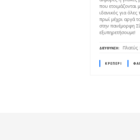
που ετοιμάζονται 
ιδανικός για όλες 
πρωί μέχρι αργά τ
στην πανέμορφη Σ
εξυπηρετήσουμε!
Πλατύς 
ΔΙΕΎΘΥΝΣΗ
ΚΡΕΠΕΡΊ
ΦΑ
Θ
έ
σ
ε