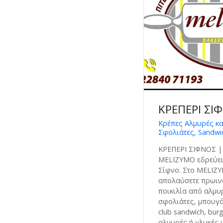
ΚΡΕΠΕΡΙ ΣΙ
Κρέπες Αλμυρές κα
Σφολιάτες, Sandwic
ΚΡΕΠΕΡΙ ΣΙΦΝΟΣ |
MELIZYMO εδρεύει 
Σίφνο. Στο MELIZY
απολαύσετε πρωινό
ποικιλία από αλμυ
σφολιάτες, μπουγά
club sandwich, bur
αλμυρές ή γλυκές 