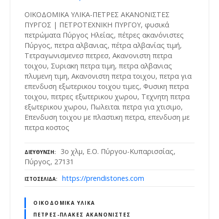
ΟΙΚΟΔΟΜΙΚΑ ΥΛΙΚΑ-ΠΕΤΡΕΣ ΑΚΑΝΟΝΙΣΤΕΣ
ΠΥΡΓΟΣ | ΠΕΤΡΟΤΕΧΝΙΚΗ ΠΥΡΓΟΥ, φυσικά
πετρώματα Πύργος Ηλείας, πέτρες ακανόνιστες
Πύργος, πετρα αλβανιας, πέτρα αλβανίας τιμή,
Τετραγωνισμενεσ πετρεσ, Ακανονιστη πετρα
τοιχου, Συριακη πετρα τιμη, πετρα αλβανιας
πλυμενη τιμη, Ακανονιστη πετρα τοιχου, πετρα για
επενδυση εξωτερικου τοιχου τιμες, Φυσικη πετρα
τοιχου, πετρες εξωτερικου χωρου, Τεχνητη πετρα
εξωτερικου χωρου, Πωλειται πετρα για χτισιμο,
Επενδυση τοιχου με πλαστικη πετρα, επενδυση με
πετρα κοστος
3ο χλμ, Ε.Ο. Πύργου-Κυπαρισσίας,
ΔΙΕΎΘΥΝΣΗ
Πύργος, 27131
https://prendistones.com
ΙΣΤΟΣΕΛΊΔΑ
ΟΙΚΟΔΟΜΙΚΆ ΥΛΙΚΆ
ΠΈΤΡΕΣ-ΠΛΆΚΕΣ ΑΚΑΝΌΝΙΣΤΕΣ