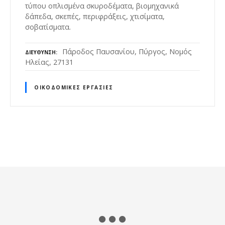
τύπου οπλισμένα σκυροδέματα, βιομηχανικά
δάπεδα, σκεπές, περιφράξεις, χτισίματα,
σοβατίσματα.
Πάροδος Παυσανίου, Πύργος, Νομός
ΔΙΕΎΘΥΝΣΗ
Ηλείας, 27131
ΟΙΚΟΔΟΜΙΚΈΣ ΕΡΓΑΣΊΕΣ
Θ
έ
σ
ε
ι