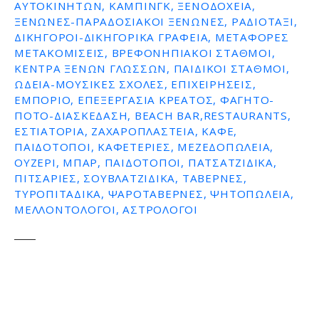
ΑΥΤΟΚΙΝΉΤΩΝ, ΚΆΜΠΙΝΓΚ, ΞΕΝΟΔΟΧΕΊΑ,
ΞΕΝΏΝΕΣ-ΠΑΡΑΔΟΣΙΑΚΟΊ ΞΕΝΏΝΕΣ, ΡΑΔΙΟΤΑΞΊ,
ΔΙΚΗΓΌΡΟΙ-ΔΙΚΗΓΟΡΙΚΆ ΓΡΑΦΕΊΑ, ΜΕΤΑΦΟΡΈΣ
ΜΕΤΑΚΟΜΊΣΕΙΣ, ΒΡΕΦΟΝΗΠΙΑΚΟΊ ΣΤΑΘΜΟΊ,
ΚΈΝΤΡΑ ΞΈΝΩΝ ΓΛΩΣΣΏΝ, ΠΑΙΔΙΚΟΊ ΣΤΑΘΜΟΊ,
ΩΔΕΊΑ-ΜΟΥΣΙΚΈΣ ΣΧΟΛΈΣ, ΕΠΙΧΕΙΡΉΣΕΙΣ,
ΕΜΠΌΡΙΟ, ΕΠΕΞΕΡΓΑΣΊΑ ΚΡΈΑΤΟΣ, ΦΑΓΗΤΌ-
ΠΟΤΌ-ΔΙΑΣΚΈΔΑΣΗ, BEACH BAR,RESTAURANTS,
ΕΣΤΙΑΤΌΡΙΑ, ΖΑΧΑΡΟΠΛΑΣΤΕΊΑ, ΚΑΦΈ,
ΠΑΙΔΌΤΟΠΟΙ, ΚΑΦΕΤΈΡΙΕΣ, ΜΕΖΕΔΟΠΩΛΕΊΑ,
ΟΥΖΕΡΊ, ΜΠΑΡ, ΠΑΙΔΌΤΟΠΟΙ, ΠΑΤΣΑΤΖΊΔΙΚΑ,
ΠΙΤΣΑΡΊΕΣ, ΣΟΥΒΛΑΤΖΊΔΙΚΑ, ΤΑΒΈΡΝΕΣ,
ΤΥΡΟΠΙΤΆΔΙΚΑ, ΨΑΡΟΤΑΒΈΡΝΕΣ, ΨΗΤΟΠΩΛΕΊΑ,
ΜΕΛΛΟΝΤΟΛΟΓΟΙ, ΑΣΤΡΟΛΌΓΟΙ