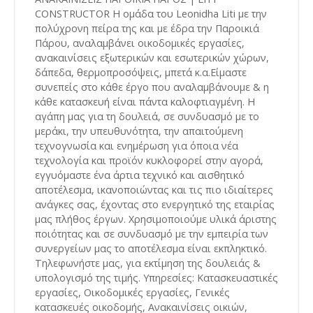
CONSTRUCTOR Η ομάδα του Leonidha Liti με την
πολύχρονη πείρα της και με έδρα την Παροικιά
Πάρου, αναλαμβάνει οικοδομικές εργασίες,
ανακαινίσεις εξωτερικών και εσωτερικών χώρων,
δάπεδα, θερμοπροσόψεις, μπετά κ.α.Είμαστε
συνεπείς στο κάθε έργο που αναλαμβάνουμε & η
κάθε κατασκευή είναι πάντα καλοφτιαγμένη. Η
αγάπη μας για τη δουλειά, σε συνδυασμό με το
μεράκι, την υπευθυνότητα, την απαιτούμενη
τεχνογνωσία και ενημέρωση για όποια νέα
τεχνολογία και προϊόν κυκλοφορεί στην αγορά,
εγγυόμαστε ένα άρτια τεχνικό και αισθητικό
αποτέλεσμα, ικανοποιώντας και τις πιο ιδιαίτερες
ανάγκες σας, έχοντας στο ενεργητικό της εταιρίας
μας πλήθος έργων. Χρησιμοποιούμε υλικά άριστης
ποιότητας και σε συνδυασμό με την εμπειρία των
συνεργείων μας το αποτέλεσμα είναι εκπληκτικό.
Τηλεφωνήστε μας, για εκτίμηση της δουλειάς &
υπολογισμό της τιμής. Υπηρεσίες: Κατασκευαστικές
εργασίες, Οικοδομικές εργασίες, Γενικές
κατασκευές οικοδομής, Ανακαινίσεις οικιών,