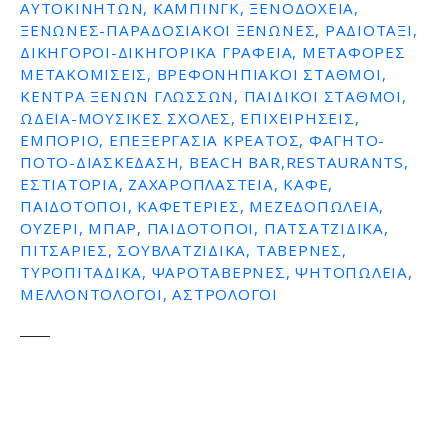
ΑΥΤΟΚΙΝΉΤΩΝ, ΚΆΜΠΙΝΓΚ, ΞΕΝΟΔΟΧΕΊΑ,
ΞΕΝΏΝΕΣ-ΠΑΡΑΔΟΣΙΑΚΟΊ ΞΕΝΏΝΕΣ, ΡΑΔΙΟΤΑΞΊ,
ΔΙΚΗΓΌΡΟΙ-ΔΙΚΗΓΟΡΙΚΆ ΓΡΑΦΕΊΑ, ΜΕΤΑΦΟΡΈΣ
ΜΕΤΑΚΟΜΊΣΕΙΣ, ΒΡΕΦΟΝΗΠΙΑΚΟΊ ΣΤΑΘΜΟΊ,
ΚΈΝΤΡΑ ΞΈΝΩΝ ΓΛΩΣΣΏΝ, ΠΑΙΔΙΚΟΊ ΣΤΑΘΜΟΊ,
ΩΔΕΊΑ-ΜΟΥΣΙΚΈΣ ΣΧΟΛΈΣ, ΕΠΙΧΕΙΡΉΣΕΙΣ,
ΕΜΠΌΡΙΟ, ΕΠΕΞΕΡΓΑΣΊΑ ΚΡΈΑΤΟΣ, ΦΑΓΗΤΌ-
ΠΟΤΌ-ΔΙΑΣΚΈΔΑΣΗ, BEACH BAR,RESTAURANTS,
ΕΣΤΙΑΤΌΡΙΑ, ΖΑΧΑΡΟΠΛΑΣΤΕΊΑ, ΚΑΦΈ,
ΠΑΙΔΌΤΟΠΟΙ, ΚΑΦΕΤΈΡΙΕΣ, ΜΕΖΕΔΟΠΩΛΕΊΑ,
ΟΥΖΕΡΊ, ΜΠΑΡ, ΠΑΙΔΌΤΟΠΟΙ, ΠΑΤΣΑΤΖΊΔΙΚΑ,
ΠΙΤΣΑΡΊΕΣ, ΣΟΥΒΛΑΤΖΊΔΙΚΑ, ΤΑΒΈΡΝΕΣ,
ΤΥΡΟΠΙΤΆΔΙΚΑ, ΨΑΡΟΤΑΒΈΡΝΕΣ, ΨΗΤΟΠΩΛΕΊΑ,
ΜΕΛΛΟΝΤΟΛΟΓΟΙ, ΑΣΤΡΟΛΌΓΟΙ