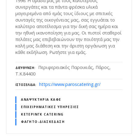
1996. Η ομάδα μας με τους καλύτερους
συνεργάτες και τα πάντα φρέσκα υλικά
μαγειρεμένα από εμάς τους ίδιους με σπιτικές
συνταγές της οικογένειας μας, σας εγγυάται το
καλύτερο αποτέλεσμα για την δική σας ημέρα και
την ηθική ικανοποίηση για μας. Οι πιστοί σταθεροί
πελάτες μας επιβεβαιώνουν την ποιότητά μας την
καλή μας διάθεση και την άριστη οργάνωση για
κάθε εκδήλωση. Ρωτήστε για εμάς.
Περιφερειακός Παροικιάς, Πάρος,
ΔΙΕΎΘΥΝΣΗ
Τ.Κ.84400
https://www.paroscatering.gr/
ΙΣΤΟΣΕΛΊΔΑ
ΑΝΑΨΥΚΤΉΡΙΑ ΚΑΦΈ
ΕΠΙΧΕΙΡΗΜΑΤΙΚΈΣ ΥΠΗΡΕΣΊΕΣ
ΚΈΤΕΡΙΝΓΚ CATERING
ΦΑΓΗΤΌ-ΔΙΑΣΚΈΔΑΣΗ