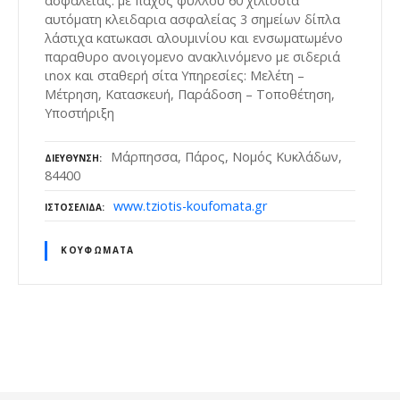
ασφαλείας: με πάχος φύλλου 60 χιλιοστά
αυτόματη κλειδαρια ασφαλείας 3 σημείων δίπλα
λάστιχα κατωκασι αλουμινίου και ενσωματωμένο
παραθυρο ανοιγομενο ανακλινόμενο με σιδεριά
ιnox και σταθερή σίτα Υπηρεσίες: Μελέτη –
Μέτρηση, Κατασκευή, Παράδοση – Τοποθέτηση,
Υποστήριξη
Μάρπησσα, Πάρος, Νομός Κυκλάδων,
ΔΙΕΎΘΥΝΣΗ
84400
www.tziotis-koufomata.gr
ΙΣΤΟΣΕΛΊΔΑ
ΚΟΥΦΏΜΑΤΑ
Θ
έ