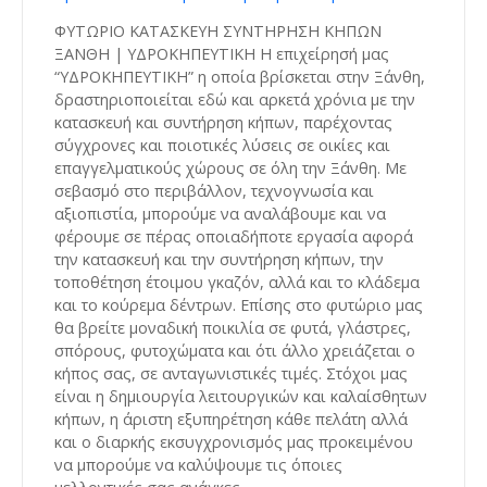
ΦΥΤΩΡΙΟ ΚΑΤΑΣΚΕΥΗ ΣΥΝΤΗΡΗΣΗ ΚΗΠΩΝ
ΞΑΝΘΗ | ΥΔΡΟΚΗΠΕΥΤΙΚΗ Η επιχείρησή μας
“ΥΔΡΟΚΗΠΕΥΤΙΚΗ” η οποία βρίσκεται στην Ξάνθη,
δραστηριοποιείται εδώ και αρκετά χρόνια με την
κατασκευή και συντήρηση κήπων, παρέχοντας
σύγχρονες και ποιοτικές λύσεις σε οικίες και
επαγγελματικούς χώρους σε όλη την Ξάνθη. Με
σεβασμό στο περιβάλλον, τεχνογνωσία και
αξιοπιστία, μπορούμε να αναλάβουμε και να
φέρουμε σε πέρας οποιαδήποτε εργασία αφορά
την κατασκευή και την συντήρηση κήπων, την
τοποθέτηση έτοιμου γκαζόν, αλλά και το κλάδεμα
και το κούρεμα δέντρων. Επίσης στο φυτώριο μας
θα βρείτε μοναδική ποικιλία σε φυτά, γλάστρες,
σπόρους, φυτοχώματα και ότι άλλο χρειάζεται ο
κήπος σας, σε ανταγωνιστικές τιμές. Στόχοι μας
είναι η δημιουργία λειτουργικών και καλαίσθητων
κήπων, η άριστη εξυπηρέτηση κάθε πελάτη αλλά
και ο διαρκής εκσυγχρονισμός μας προκειμένου
να μπορούμε να καλύψουμε τις όποιες