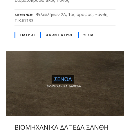
Στοματοπροσωπικός Πόνος
Φιλελλήνων 2Α, 1ος όροφος, Ξάνθη,
ΔΙΕΎΘΥΝΣΗ
Τ.Κ.67133
ΓΙΑΤΡΟΊ
ΟΔΟΝΤΊΑΤΡΟΙ
ΥΓΕΊΑ
ΒΙΟΜΗΧΑΝΙΚΑ ΔΑΠΕΔΑ ΞΑΝΘΗ |