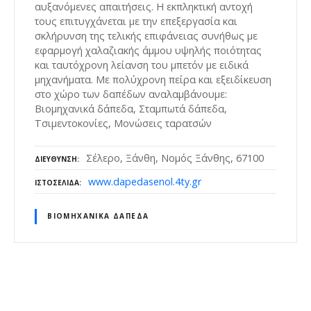
αυξανόμενες απαιτήσεις. Η εκπληκτική αντοχή
τους επιτυγχάνεται με την επεξεργασία και
σκλήρυνση της τελικής επιφάνειας συνήθως με
εφαρμογή χαλαζιακής άμμου υψηλής ποιότητας
και ταυτόχρονη λείανση του μπετόν με ειδικά
μηχανήματα. Με πολύχρονη πείρα και εξειδίκευση
στο χώρο των δαπέδων αναλαμβάνουμε:
Βιομηχανικά δάπεδα, Σταμπωτά δάπεδα,
Τσιμεντοκονίες, Μονώσεις ταρατσών
Σέλερο, Ξάνθη, Νομός Ξάνθης, 67100
ΔΙΕΎΘΥΝΣΗ
www.dapedasenol.4ty.gr
ΙΣΤΟΣΕΛΊΔΑ
ΒΙΟΜΗΧΑΝΙΚΆ ΔΆΠΕΔΑ
Θ