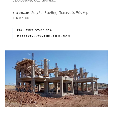
μελλοντικές σας ανάγκες.
2ο χλμ. Ξάνθης-Πετεινού, Ξάνθη,
ΔΙΕΎΘΥΝΣΗ
Τ.Κ.67100
ΕΊΔΗ ΣΠΙΤΙΟΎ-ΈΠΙΠΛΑ
ΚΑΤΑΣΚΕΥΉ-ΣΥΝΤΉΡΗΣΗ ΚΉΠΩΝ