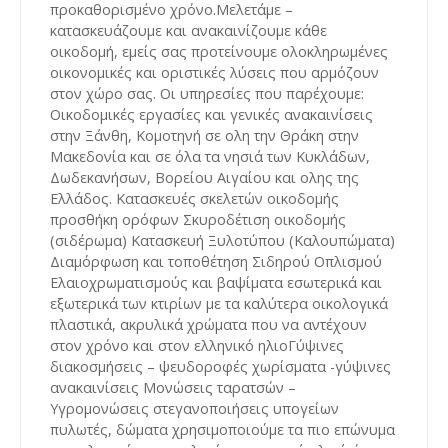
προκαθορισμένο χρόνο.Μελετάμε –
κατασκευάζουμε και ανακαινίζουμε κάθε
οικοδομή, εμείς σας προτείνουμε ολοκληρωμένες
οικονομικές και οριστικές λύσεις που αρμόζουν
στον χώρο σας. Οι υπηρεσίες που παρέχουμε:
Οικοδομικές εργασίες και γενικές ανακαινίσεις
στην Ξάνθη, Κομοτηνή σε ολη την Θράκη στην
Μακεδονία και σε όλα τα νησιά των Κυκλάδων,
Δωδεκανήσων, Βορείου Αιγαίου και ολης της
Ελλάδος. Κατασκευές σκελετών οικοδομής
προσθήκη ορόφων Σκυροδέτιση οικοδομής
(σιδέρωμα) Κατασκευή Ξυλοτύπου (Καλουπώματα)
Διαμόρφωση και τοποθέτηση Σιδηρού Οπλισμού
Ελαιοχρωματισμούς και βαψίματα εσωτερικά και
εξωτερικά των κτιρίων με τα καλύτερα οικολογικά
πλαστικά, ακρυλικά χρώματα που να αντέχουν
στον χρόνο και στον ελληνικό ηλιοΓύψινες
διακοσμήσεις – ψευδοροφές χωρίσματα -γύψινες
ανακαινίσεις Μονώσεις ταρατσών –
Υγρομονώσεις στεγανοποιήσεις υπογείων
πυλωτές, δώματα χρησιμοποιούμε τα πιο επώνυμα