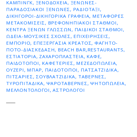
ΚΆΜΠΙΝΓΚ, ΞΕΝΟΔΟΧΕΊΑ, ΞΕΝΏΝΕΣ-
ΠΑΡΑΔΟΣΙΑΚΟΊ ΞΕΝΏΝΕΣ, ΡΑΔΙΟΤΑΞΊ,
ΔΙΚΗΓΌΡΟΙ-ΔΙΚΗΓΟΡΙΚΆ ΓΡΑΦΕΊΑ, ΜΕΤΑΦΟΡΈΣ
ΜΕΤΑΚΟΜΊΣΕΙΣ, ΒΡΕΦΟΝΗΠΙΑΚΟΊ ΣΤΑΘΜΟΊ,
ΚΈΝΤΡΑ ΞΈΝΩΝ ΓΛΩΣΣΏΝ, ΠΑΙΔΙΚΟΊ ΣΤΑΘΜΟΊ,
ΩΔΕΊΑ-ΜΟΥΣΙΚΈΣ ΣΧΟΛΈΣ, ΕΠΙΧΕΙΡΉΣΕΙΣ,
ΕΜΠΌΡΙΟ, ΕΠΕΞΕΡΓΑΣΊΑ ΚΡΈΑΤΟΣ, ΦΑΓΗΤΌ-
ΠΟΤΌ-ΔΙΑΣΚΈΔΑΣΗ, BEACH BAR,RESTAURANTS,
ΕΣΤΙΑΤΌΡΙΑ, ΖΑΧΑΡΟΠΛΑΣΤΕΊΑ, ΚΑΦΈ,
ΠΑΙΔΌΤΟΠΟΙ, ΚΑΦΕΤΈΡΙΕΣ, ΜΕΖΕΔΟΠΩΛΕΊΑ,
ΟΥΖΕΡΊ, ΜΠΑΡ, ΠΑΙΔΌΤΟΠΟΙ, ΠΑΤΣΑΤΖΊΔΙΚΑ,
ΠΙΤΣΑΡΊΕΣ, ΣΟΥΒΛΑΤΖΊΔΙΚΑ, ΤΑΒΈΡΝΕΣ,
ΤΥΡΟΠΙΤΆΔΙΚΑ, ΨΑΡΟΤΑΒΈΡΝΕΣ, ΨΗΤΟΠΩΛΕΊΑ,
ΜΕΛΛΟΝΤΟΛΟΓΟΙ, ΑΣΤΡΟΛΌΓΟΙ