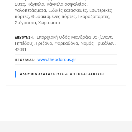
Σίτες, Κάγκελα, Κάγκελα ασφαλείας,
Υαλοπετάσματα, Ειδικές κατασκευές, Εσωτερικές
πόρτες, Θωρακισμένες πόρτες, Γκαραζόπορτες,
Στέγαστρα, Χωρίσματα
Επαρχιακή Οδός Μανδράκι 35 (Έναντι
ΔΙΕΎΘΥΝΣΗ
Γηπέδου), Γριζάνο, Φαρκαδόνα, Νομός Τρικάλων,
42031
www.theodorous.gr
ΙΣΤΟΣΕΛΊΔΑ
ΑΛΟΥΜΙΝΟΚΑΤΑΣΚΕΥΈΣ-ΣΙΔΗΡΟΚΑΤΑΣΚΕΥΈΣ
Θ
έ
σ