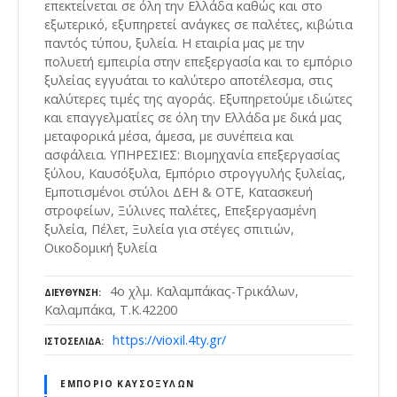
επεκτείνεται σε όλη την Ελλάδα καθώς και στο
εξωτερικό, εξυπηρετεί ανάγκες σε παλέτες, κιβώτια
παντός τύπου, ξυλεία. Η εταιρία μας με την
πολυετή εμπειρία στην επεξεργασία και το εμπόριο
ξυλείας εγγυάται το καλύτερο αποτέλεσμα, στις
καλύτερες τιμές της αγοράς. Εξυπηρετούμε ιδιώτες
και επαγγελματίες σε όλη την Ελλάδα με δικά μας
μεταφορικά μέσα, άμεσα, με συνέπεια και
ασφάλεια. ΥΠΗΡΕΣΙΕΣ: Βιομηχανία επεξεργασίας
ξύλου, Καυσόξυλα, Εμπόριο στρογγυλής ξυλείας,
Εμποτισμένοι στύλοι ΔΕΗ & ΟΤΕ, Κατασκευή
στροφείων, Ξύλινες παλέτες, Επεξεργασμένη
ξυλεία, Πέλετ, Ξυλεία για στέγες σπιτιών,
Οικοδομική ξυλεία
4ο χλμ. Καλαμπάκας-Τρικάλων,
ΔΙΕΎΘΥΝΣΗ
Καλαμπάκα, Τ.Κ.42200
https://vioxil.4ty.gr/
ΙΣΤΟΣΕΛΊΔΑ
ΕΜΠΌΡΙΟ ΚΑΥΣΌΞΥΛΩΝ