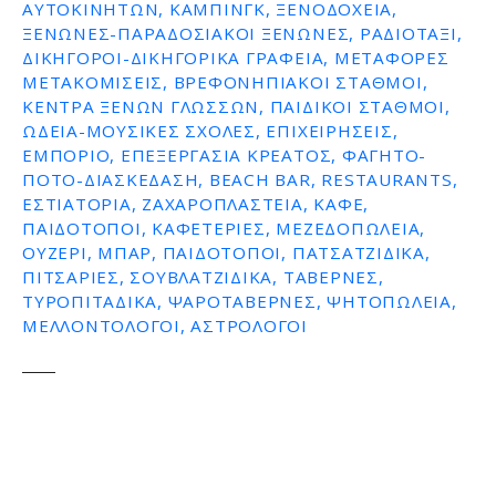
ΑΥΤΟΚΙΝΉΤΩΝ, ΚΆΜΠΙΝΓΚ, ΞΕΝΟΔΟΧΕΊΑ,
ΞΕΝΏΝΕΣ-ΠΑΡΑΔΟΣΙΑΚΟΊ ΞΕΝΏΝΕΣ, ΡΑΔΙΟΤΑΞΊ,
ΔΙΚΗΓΌΡΟΙ-ΔΙΚΗΓΟΡΙΚΆ ΓΡΑΦΕΊΑ, ΜΕΤΑΦΟΡΈΣ
ΜΕΤΑΚΟΜΊΣΕΙΣ, ΒΡΕΦΟΝΗΠΙΑΚΟΊ ΣΤΑΘΜΟΊ,
ΚΈΝΤΡΑ ΞΈΝΩΝ ΓΛΩΣΣΏΝ, ΠΑΙΔΙΚΟΊ ΣΤΑΘΜΟΊ,
ΩΔΕΊΑ-ΜΟΥΣΙΚΈΣ ΣΧΟΛΈΣ, ΕΠΙΧΕΙΡΉΣΕΙΣ,
ΕΜΠΌΡΙΟ, ΕΠΕΞΕΡΓΑΣΊΑ ΚΡΈΑΤΟΣ, ΦΑΓΗΤΌ-
ΠΟΤΌ-ΔΙΑΣΚΈΔΑΣΗ, BEACH BAR, RESTAURANTS,
ΕΣΤΙΑΤΌΡΙΑ, ΖΑΧΑΡΟΠΛΑΣΤΕΊΑ, ΚΑΦΈ,
ΠΑΙΔΌΤΟΠΟΙ, ΚΑΦΕΤΈΡΙΕΣ, ΜΕΖΕΔΟΠΩΛΕΊΑ,
ΟΥΖΕΡΊ, ΜΠΑΡ, ΠΑΙΔΌΤΟΠΟΙ, ΠΑΤΣΑΤΖΊΔΙΚΑ,
ΠΙΤΣΑΡΊΕΣ, ΣΟΥΒΛΑΤΖΊΔΙΚΑ, ΤΑΒΈΡΝΕΣ,
ΤΥΡΟΠΙΤΆΔΙΚΑ, ΨΑΡΟΤΑΒΈΡΝΕΣ, ΨΗΤΟΠΩΛΕΊΑ,
ΜΕΛΛΟΝΤΟΛΟΓΟΙ, ΑΣΤΡΟΛΌΓΟΙ