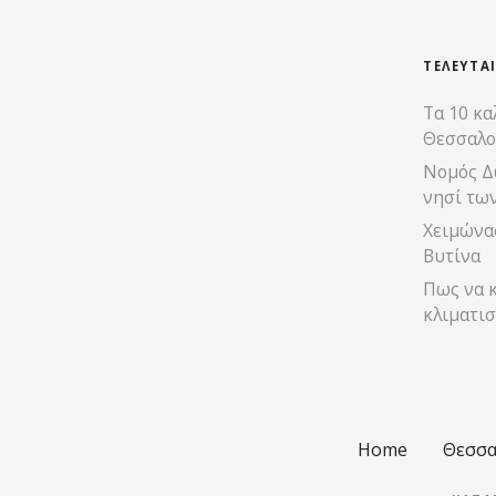
ε
ι
ΤΕΛΕΥΤΑ
Τα 10 κα
ς
Θεσσαλο
π
Νομός Δ
νησί τω
λ
Χειμώνας
ο
Βυτίνα
Πως να κ
ή
κλιματισ
γ
η
σ
Home
Θεσσα
η