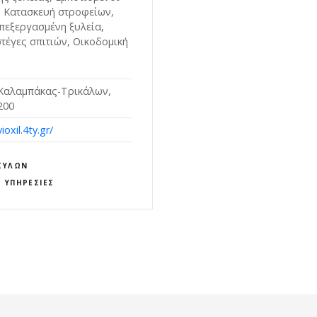
, Κατασκευή στροφείων,
Επεξεργασμένη ξυλεία,
στέγες σπιτιών, Οικοδομική
 Καλαμπάκας-Τρικάλων,
200
ioxil.4ty.gr/
ΞΥΛΩΝ
Σ ΥΠΗΡΕΣΊΕΣ