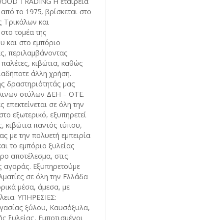
WOOD TRADING Η εταιρεία
από το 1975, βρίσκεται στο
ς Τρικάλων και
 στο τομέα της
υ και στο εμπόριο
ας, περιλαμβάνοντας
 παλέτες, κιβώτια, καθώς
οιαδήποτε άλλη χρήση.
ης δραστηριότητάς μας
ύλινων στύλων ΔΕΗ – ΟΤΕ.
 επεκτείνεται σε όλη την
στο εξωτερικό, εξυπηρετεί
ς, κιβώτια παντός τύπου,
μας με την πολυετή εμπειρία
και το εμπόριο ξυλείας
ερο αποτέλεσμα, στις
ης αγοράς. Εξυπηρετούμε
λματίες σε όλη την Ελλάδα
ρικά μέσα, άμεσα, με
λεια. ΥΠΗΡΕΣΙΕΣ:
γασίας ξύλου, Καυσόξυλα,
ς ξυλείας, Εμποτισμένοι