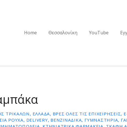
Home
Θεσσαλονίκη
YouTube
Εγ
αμπάκα
 ΤΡΙΚΆΛΩΝ, ΕΛΛΆΔΑ, ΒΡΕΣ ΌΛΕΣ ΤΙΣ ΕΠΙΧΕΙΡΉΣΕΙΣ, E
ΕΊΑ ΡΟΎΧΑ, DELIVERY, ΒΕΝΖΙΝΆΔΙΚΑ, ΓΥΜΝΑΣΤΉΡΙΑ, Γ
ΜΗΜΑΤΟΠΩΛΕΊΑ, ΚΤΗΝΙΑΤΡΙΚΆ ΦΑΡΜΑΚΕΊΑ, ΣΚΆΦΗ 