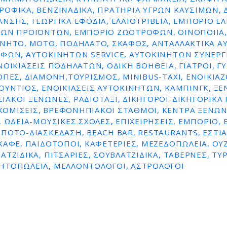
ΡΟΦΙΚΆ, ΒΕΝΖΙΝΑΔΙΚΑ, ΠΡΑΤΗΡΙΑ ΥΓΡΩΝ ΚΑΥΣΙΜΩΝ,
ΝΣΗΣ, ΓΕΩΡΓΙΚΆ ΕΦΌΔΙΑ, ΕΛΑΙΟΤΡΙΒΕΊΑ, ΕΜΠΌΡΙΟ ΕΛ
ΚΏΝ ΠΡΟΪΌΝΤΩΝ, ΕΜΠΌΡΙΟ ΖΩΟΤΡΟΦΏΝ, ΟΙΝΟΠΟΙΊΑ,
ΊΝΗΤΟ, ΜΌΤΟ, ΠΟΔΉΛΑΤΟ, ΣΚΆΦΟΣ, ΑΝΤΑΛΛΑΚΤΙΚΆ Α
ΦΏΝ, ΑΥΤΟΚΙΝΉΤΩΝ SERVICE, ΑΥΤΟΚΙΝΉΤΩΝ ΣΥΝΕΡΓΕ
ΝΟΙΚΙΆΣΕΙΣ ΠΟΔΗΛΆΤΩΝ, ΟΔΙΚΉ ΒΟΉΘΕΙΑ, ΓΙΑΤΡΟΊ, Γ
ΟΠΈΣ, ΔΙΑΜΟΝΉ,ΤΟΥΡΙΣΜΌΣ, MINIBUS-TAXI, ΕΝΟΙΚΙΑ
ΟΎΝΤΙΟΣ, ΕΝΟΙΚΙΆΣΕΙΣ ΑΥΤΟΚΙΝΉΤΩΝ, ΚΆΜΠΙΝΓΚ, ΞΕ
ΑΚΟΊ ΞΕΝΏΝΕΣ, ΡΑΔΙΟΤΑΞΊ, ΔΙΚΗΓΌΡΟΙ-ΔΙΚΗΓΟΡΙΚΆ 
ΟΜΊΣΕΙΣ, ΒΡΕΦΟΝΗΠΙΑΚΟΊ ΣΤΑΘΜΟΊ, ΚΈΝΤΡΑ ΞΈΝΩΝ
, ΩΔΕΊΑ-ΜΟΥΣΙΚΈΣ ΣΧΟΛΈΣ, ΕΠΙΧΕΙΡΉΣΕΙΣ, ΕΜΠΌΡΙΟ, 
ΠΟΤΌ-ΔΙΑΣΚΈΔΑΣΗ, BEACH BAR, RESTAURANTS, ΕΣΤΙΑ
ΚΑΦΈ, ΠΑΙΔΌΤΟΠΟΙ, ΚΑΦΕΤΈΡΙΕΣ, ΜΕΖΕΔΟΠΩΛΕΊΑ, ΟΥΖ
ΤΖΊΔΙΚΑ, ΠΙΤΣΑΡΊΕΣ, ΣΟΥΒΛΑΤΖΊΔΙΚΑ, ΤΑΒΈΡΝΕΣ, ΤΥ
ΗΤΟΠΩΛΕΊΑ, ΜΕΛΛΟΝΤΟΛΟΓΟΙ, ΑΣΤΡΟΛΌΓΟΙ