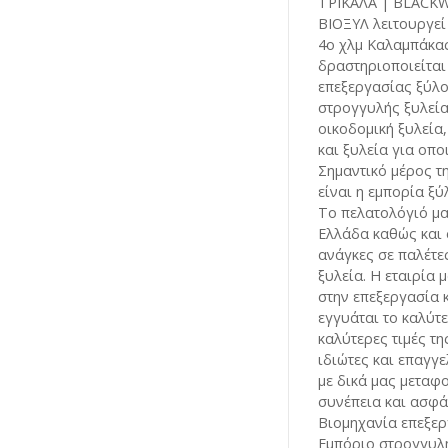
ΤΡΙΚΑΛΑ | BLACK
ΒΙΟΞΥΛ λειτουργεί 
4ο χλμ Καλαμπάκα
δραστηριοποιείται
επεξεργασίας ξύλο
στρογγυλής ξυλεί
οικοδομική ξυλεία,
και ξυλεία για οπ
Σημαντικό μέρος τ
είναι η εμπορία ξ
Το πελατολόγιό μας
Ελλάδα καθώς και 
ανάγκες σε παλέτε
ξυλεία. Η εταιρία 
στην επεξεργασία 
εγγυάται το καλύτ
καλύτερες τιμές τ
ιδιώτες και επαγγε
με δικά μας μεταφο
συνέπεια και ασφά
Βιομηχανία επεξερ
Εμπόριο στρογγυλή