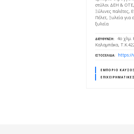
στύλοι ΔΕΗ & ΟΤΕ
Ξύλινες παλέτες, 
Πέλετ, Ξυλεία για 
ξυλεία
4ο χλμ.
ΔΙΕΎΘΥΝΣΗ
Καλαμπάκα, Τ.Κ.42
https://v
ΙΣΤΟΣΕΛΊΔΑ
ΕΜΠΌΡΙΟ ΚΑΥΣΌ
ΕΠΙΧΕΙΡΗΜΑΤΙΚΈ
Θ
έ
σ